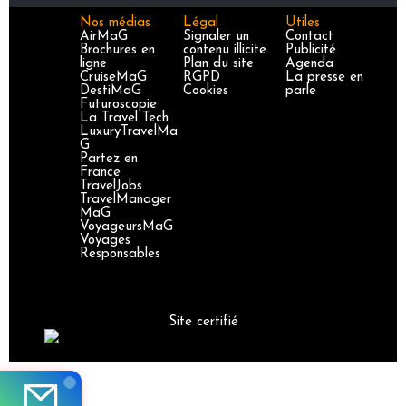
Nos médias
Légal
Utiles
AirMaG
Signaler un
Contact
Brochures en
contenu illicite
Publicité
ligne
Plan du site
Agenda
CruiseMaG
RGPD
La presse en
DestiMaG
Cookies
parle
Futuroscopie
La Travel Tech
LuxuryTravelMa
G
Partez en
France
TravelJobs
TravelManager
MaG
VoyageursMaG
Voyages
Responsables
Site certifié