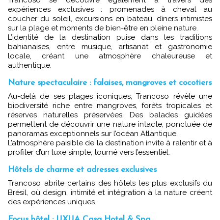
Trancoso se découvre également à travers des
expériences exclusives : promenades à cheval au
coucher du soleil, excursions en bateau, dîners intimistes
sur la plage et moments de bien-être en pleine nature.
L’identité de la destination puise dans les traditions
bahianaises, entre musique, artisanat et gastronomie
locale, créant une atmosphère chaleureuse et
authentique.
Nature spectaculaire : falaises, mangroves et cocotiers
Au-delà de ses plages iconiques, Trancoso révèle une
biodiversité riche entre mangroves, forêts tropicales et
réserves naturelles préservées. Des balades guidées
permettent de découvrir une nature intacte, ponctuée de
panoramas exceptionnels sur l’océan Atlantique.
L’atmosphère paisible de la destination invite à ralentir et à
profiter d’un luxe simple, tourné vers l’essentiel.
Hôtels de charme et adresses exclusives
Trancoso abrite certains des hôtels les plus exclusifs du
Brésil, où design, intimité et intégration à la nature créent
des expériences uniques.
Focus hôtel : UXUA Casa Hotel & Spa