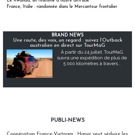
Le Rwanda, un tourisme à haute altitude
France, Italie : randonnée dans le Mercantour frontalier
BRAND NEWS
Une route, des voix, un regard : suivez l’Outback
australien en direct sur TourMaG
À partir du 24 juillet, TourMaG
suivra une expédition de plus de
5 000 kilomètres à travers...
PUBLI-NEWS
Publi-news
Coopération France-Vietnam : Hanoï veut séduire les