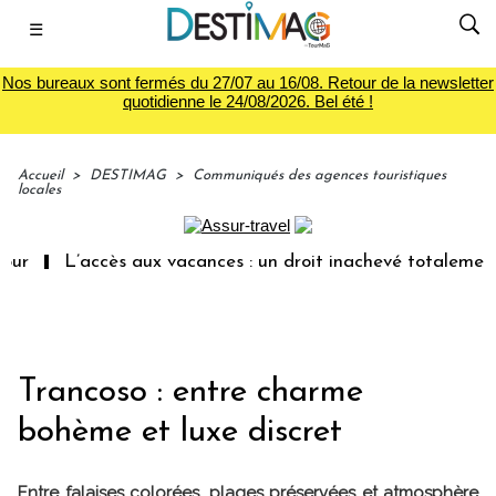
☰
Nos bureaux sont fermés du 27/07 au 16/08. Retour de la newsletter
quotidienne le 24/08/2026. Bel été !
Accueil
>
DESTIMAG
>
Communiqués des agences touristiques
locales
L’accès aux vacances : un droit inachevé totalement aban
Trancoso : entre charme
bohème et luxe discret
Entre falaises colorées, plages préservées et atmosphère