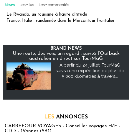
News
Les + lus
Les + commentés
Le Rwanda, un tourisme à haute altitude
France, Italie : randonnée dans le Mercantour frontalier
BRAND NEWS
Une route, des voix, un regard : suivez l’Outback
australien en direct sur TourMaG
À partir du 24 juillet, TourMaG
suivra une expédition de plus de
5 000 kilomètres à travers...
LES
ANNONCES
CARREFOUR VOYAGES - Conseiller voyages H/F -
CDD - (Vannes (56))