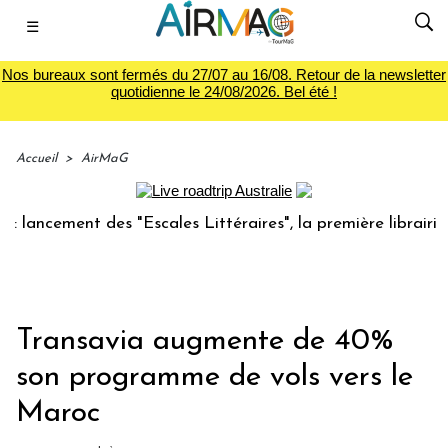
☰
Nos bureaux sont fermés du 27/07 au 16/08. Retour de la newsletter
quotidienne le 24/08/2026. Bel été !
Accueil
>
AirMaG
ement des "Escales Littéraires", la première librairie du vo
Transavia augmente de 40%
son programme de vols vers le
Maroc