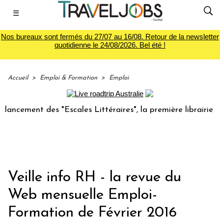
☰
Nos bureaux sont fermés du 27/07 au 16/08. Retour de la newsletter
quotidienne le 24/08/2026. Bel été !
Accueil
>
Emploi & Formation
>
Emploi
ment des "Escales Littéraires", la première librairie du voy
Veille info RH - la revue du
Web mensuelle Emploi-
Formation de Février 2016