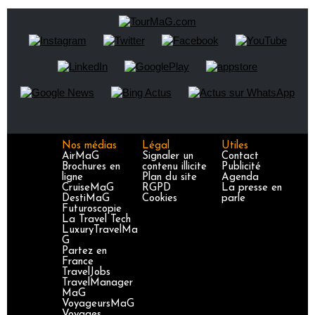
Nos médias
Légal
Utiles
AirMaG
Signaler un
Contact
Brochures en
contenu illicite
Publicité
ligne
Plan du site
Agenda
CruiseMaG
RGPD
La presse en
DestiMaG
Cookies
parle
Futuroscopie
La Travel Tech
LuxuryTravelMa
G
Partez en
France
TravelJobs
TravelManager
MaG
VoyageursMaG
Voyages