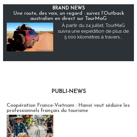
BRAND NEWS
Une route, des voix, un regard : suivez l’Outback
australien en direct sur TourMaG
À partir du 24 juillet, TourMaG
suivra une expédition de plus de
5 000 kilomètres à travers...
PUBLI-NEWS
Publi-news
Coopération France-Vietnam : Hanoï veut séduire les
professionnels français du tourisme