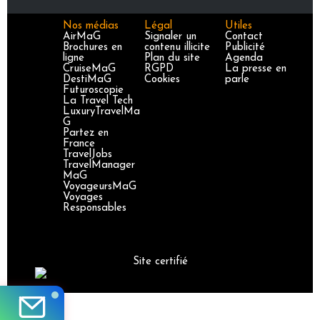
Nos médias
Légal
Utiles
AirMaG
Signaler un
Contact
Brochures en
contenu illicite
Publicité
ligne
Plan du site
Agenda
CruiseMaG
RGPD
La presse en
DestiMaG
Cookies
parle
Futuroscopie
La Travel Tech
LuxuryTravelMa
G
Partez en
France
TravelJobs
TravelManager
MaG
VoyageursMaG
Voyages
Responsables
Site certifié