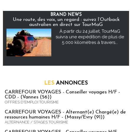
BRAND NEWS
Une route, des voix, un regard : suivez l’Outback
australien en direct sur TourMaG
À partir du 24 juillet, TourMaG
suivra une expédition de plus de
5 000 kilomètres à travers...
LES
ANNONCES
CARREFOUR VOYAGES - Conseiller voyages H/F -
CDD - (Vannes (56))
OFFRES D'EMPLOI TOURISME
CARREFOUR VOYAGES - Alternant(e) Chargé(e) de
ressources humaines H/F - (Massy/Evry (91))
ALTERNANCE / STAGES TOURISME