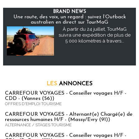
BRAND NEWS
Une route, des voix, un regard : suivez l’Outback
australien en direct sur TourMaG
À partir du 24 juillet, TourMaG
suivra une expédition de plus de
5 000 kilomètres à travers...
LES
ANNONCES
CARREFOUR VOYAGES - Conseiller voyages H/F -
CDD - (Vannes (56))
OFFRES D'EMPLOI TOURISME
CARREFOUR VOYAGES - Alternant(e) Chargé(e) de
ressources humaines H/F - (Massy/Evry (91))
ALTERNANCE / STAGES TOURISME
CARREFOUR VOYAGES - Conseiller voyages H/F -