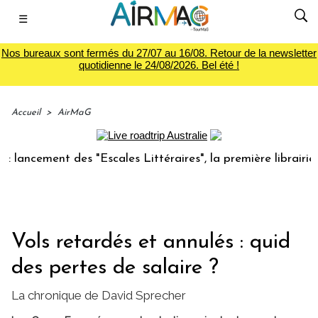
☰
Nos bureaux sont fermés du 27/07 au 16/08. Retour de la newsletter
quotidienne le 24/08/2026. Bel été !
Accueil
>
AirMaG
ement des "Escales Littéraires", la première librairie du vo
Vols retardés et annulés : quid
des pertes de salaire ?
La chronique de David Sprecher