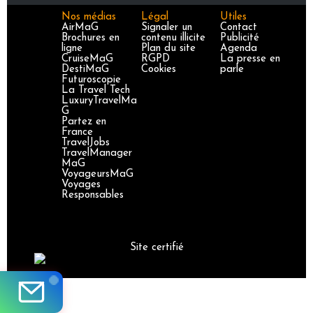
Nos médias
Légal
Utiles
AirMaG
Signaler un
Contact
Brochures en
contenu illicite
Publicité
ligne
Plan du site
Agenda
CruiseMaG
RGPD
La presse en
DestiMaG
Cookies
parle
Futuroscopie
La Travel Tech
LuxuryTravelMa
G
Partez en
France
TravelJobs
TravelManager
MaG
VoyageursMaG
Voyages
Responsables
Site certifié