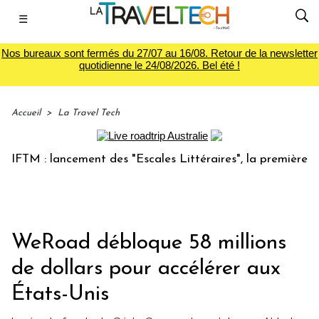
☰
Nos bureaux sont fermés du 27/07 au 16/08. Retour de la newsletter
quotidienne le 24/08/2026. Bel été !
Accueil
>
La Travel Tech
TM : lancement des "Escales Littéraires", la première librai
WeRoad débloque 58 millions
de dollars pour accélérer aux
États-Unis