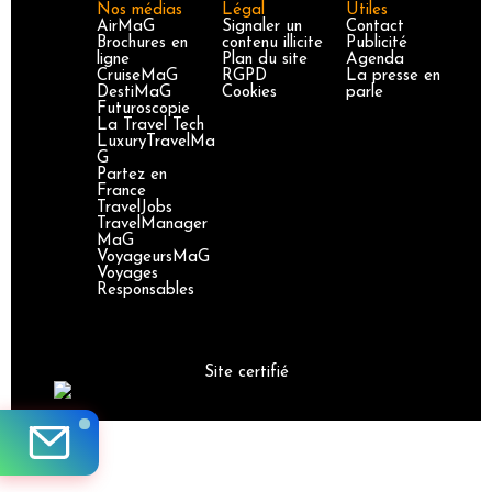
Nos médias
Légal
Utiles
AirMaG
Signaler un
Contact
Brochures en
contenu illicite
Publicité
ligne
Plan du site
Agenda
CruiseMaG
RGPD
La presse en
DestiMaG
Cookies
parle
Futuroscopie
La Travel Tech
LuxuryTravelMa
G
Partez en
France
TravelJobs
TravelManager
MaG
VoyageursMaG
Voyages
Responsables
Site certifié