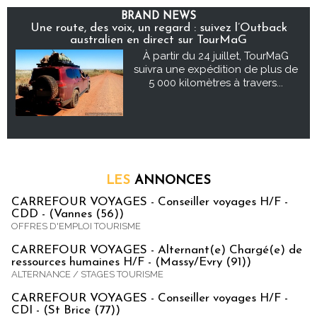
BRAND NEWS
Une route, des voix, un regard : suivez l’Outback
australien en direct sur TourMaG
À partir du 24 juillet, TourMaG
suivra une expédition de plus de
5 000 kilomètres à travers...
LES
ANNONCES
CARREFOUR VOYAGES - Conseiller voyages H/F -
CDD - (Vannes (56))
OFFRES D'EMPLOI TOURISME
CARREFOUR VOYAGES - Alternant(e) Chargé(e) de
ressources humaines H/F - (Massy/Evry (91))
ALTERNANCE / STAGES TOURISME
CARREFOUR VOYAGES - Conseiller voyages H/F -
CDI - (St Brice (77))