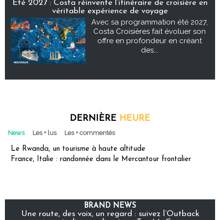
Été 2027 : Costa réinvente l’itinéraire de croisière en
véritable expérience de voyage
Avec sa programmation été 2027,
Costa Croisières fait évoluer son
offre en profondeur en créant
des...
DERNIÈRE
HEURE
News
Les + lus
Les + commentés
Le Rwanda, un tourisme à haute altitude
France, Italie : randonnée dans le Mercantour frontalier
BRAND NEWS
Une route, des voix, un regard : suivez l’Outback