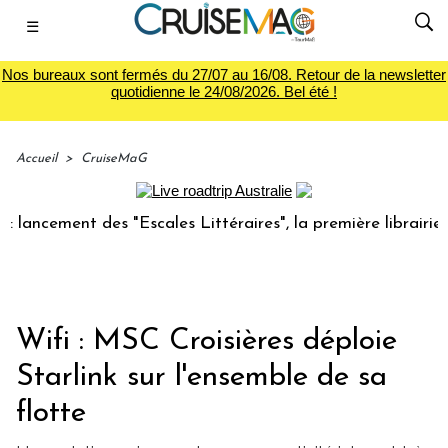
☰
Nos bureaux sont fermés du 27/07 au 16/08. Retour de la newsletter
quotidienne le 24/08/2026. Bel été !
Accueil
>
CruiseMaG
ement des "Escales Littéraires", la première librairie du vo
Wifi : MSC Croisières déploie
Starlink sur l'ensemble de sa
flotte