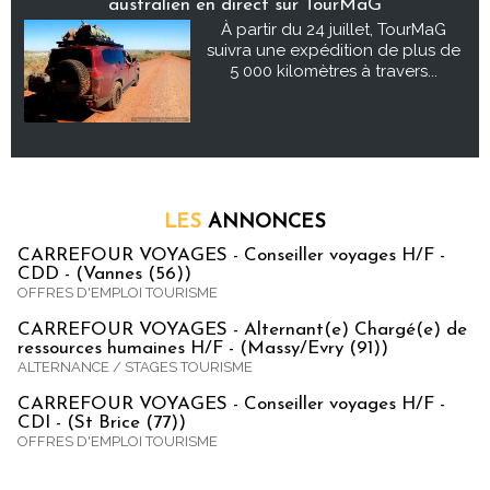
australien en direct sur TourMaG
À partir du 24 juillet, TourMaG
suivra une expédition de plus de
5 000 kilomètres à travers...
LES
ANNONCES
CARREFOUR VOYAGES - Conseiller voyages H/F -
CDD - (Vannes (56))
OFFRES D'EMPLOI TOURISME
CARREFOUR VOYAGES - Alternant(e) Chargé(e) de
ressources humaines H/F - (Massy/Evry (91))
ALTERNANCE / STAGES TOURISME
CARREFOUR VOYAGES - Conseiller voyages H/F -
CDI - (St Brice (77))
OFFRES D'EMPLOI TOURISME