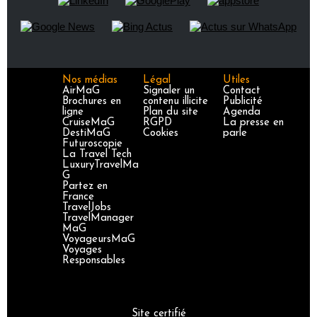
Nos médias
Légal
Utiles
AirMaG
Signaler un
Contact
Brochures en
contenu illicite
Publicité
ligne
Plan du site
Agenda
CruiseMaG
RGPD
La presse en
DestiMaG
Cookies
parle
Futuroscopie
La Travel Tech
LuxuryTravelMa
G
Partez en
France
TravelJobs
TravelManager
MaG
VoyageursMaG
Voyages
Responsables
Site certifié