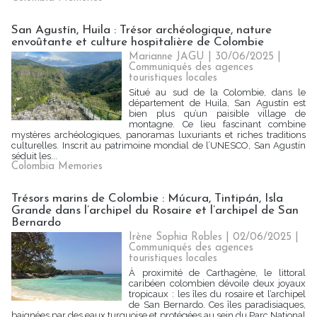
San Agustín, Huila : Trésor archéologique, nature
envoûtante et culture hospitalière de Colombie
Marianne JAGU
| 30/06/2025
|
Communiqués des agences
touristiques locales
Situé au sud de la Colombie, dans le
département de Huila, San Agustín est
bien plus qu’un paisible village de
montagne. Ce lieu fascinant combine
mystères archéologiques, panoramas luxuriants et riches traditions
culturelles. Inscrit au patrimoine mondial de l’UNESCO, San Agustín
séduit les...
Colombia Memories
Trésors marins de Colombie : Múcura, Tintipán, Isla
Grande dans l’archipel du Rosaire et l’archipel de San
Bernardo
Irène Sophia Robles
| 02/06/2025
|
Communiqués des agences
touristiques locales
À proximité de Carthagène, le littoral
caribéen colombien dévoile deux joyaux
tropicaux : les îles du rosaire et l’archipel
de San Bernardo. Ces îles paradisiaques,
baignées par des eaux turquoise et protégées au sein du Parc National