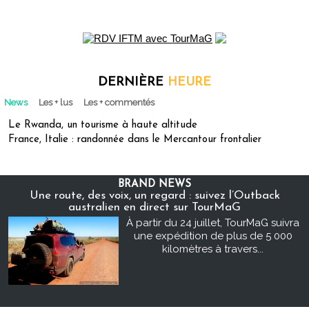
DERNIÈRE
HEURE
News
Les + lus
Les + commentés
Le Rwanda, un tourisme à haute altitude
France, Italie : randonnée dans le Mercantour frontalier
BRAND NEWS
Une route, des voix, un regard : suivez l’Outback
australien en direct sur TourMaG
À partir du 24 juillet, TourMaG suivra
une expédition de plus de 5 000
kilomètres à travers...