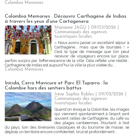
Colombia Memories
Colombia Memories : Découvrir Carthagène de Indias
à travers les yeux d’une Cartagenera
Marianne JAGU
| 09/03/2026
|
Communiqués des agences
touristiques locales
« Nous avons passé un excellent séjour à
Carthagène… mais que de touristes ! »
C’est le type de message que l’on peut
recevoir de voyageurs encore sur place,
parfois surpris par l’effervescence de la ville. Cela reflète une réalité :
Carthagène de Indias est aujourd’hui la ville la plus visitée du...
Colombia Memories
Inírida, Cerro Mavicure et Parc El Tuparro : la
Colombie hors des sentiers battus
Irène Sophia Robles
| 09/02/2026
|
Communiqués des agences
touristiques locales
Quand on évoque la Colombie, les images
qui viennent spontanément à l’esprit sont
souvent celles de Carthagène, du café ou
des plages caribéennes. Pourtant, à l’est
du pays, loin des itinéraires classiques et du tourisme de masse, se
déploie un territoire encore confidentiel, brut et profondément...