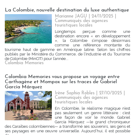
La Colombie, nouvelle destination du luxe authentique
Marianne JAGU
| 24/11/2025
|
Communiqués des agences
touristiques locales
Longtemps perçue comme une
destination encore « en développement
», la Colombie s’impose désormais
comme une référence montante du
tourisme haut de gamme en Amérique latine. Selon les chiffres
publiés par le Ministère du Commerce, de l’Industrie et du Tourisme
de Colombie (MinCIT) pour l’année...
Colombia Memories
Colombia Memories vous propose un voyage entre
Carthagène et Mompox sur les traces de Gabriel
García Márquez
Irène Sophia Robles
| 27/10/2025
|
Communiqués des agences
touristiques locales
En Colombie, le réalisme magique n’est
pas seulement un genre littéraire : c’est
une façon de voir le monde. Gabriel
García Márquez —le grand chroniqueur
des Caraïbes colombiennes— a transformé ses souvenirs, ses gens et
ses paysages en une œuvre universelle. Aujourd’hui, il est possible