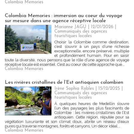
Colombia Memories
Colombia Memories : immersion au coeur du voyage
sur mesure dans une agence réceptive locale
Marianne JAGU
| 12/01/2026
|
Communiqués des agences
touristiques locales
Choisir la Colombie comme destination,
c’est s’ouvrir à un pays d’une richesse
exceptionnelle, encore préservé, multiple
et profondément humain. Pour en saisir
toute la diversité, nous pensons que le rôle d’une agence de voyage
réceptive locale est essentiel. C’est au coeur de cette approche que...
Colombia Memories
Les rivières cristallines de l’Est antioquien colombien
Irène Sophia Robles
| 15/12/2025
|
Communiqués des agences
touristiques locales
À quelques heures de Medellín s’ouvre
l’un des paysages les plus fascinants de
Colombie : les rivières cristallines de l’Est
antioquien. Cette région, réputée pour sa
végétation luxuriante et son climat doux, abrite un réseau d’eaux
pures qui traverse montagnes, forêts et canyons. Un décor idéal...
Colombia Memories