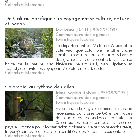
de...
Colombia Memories
De Cali au Pacifique : un voyage entre culture, nature
et océan
Marianne JAGU
| 22/09/2025
|
Communiqués des agences
touristiques locales
Le département du Valle del Cauca et la
côte Pacifique colombienne offrent une
combinaison rare, où la culture vibrante
des grandes villes rencontre la puissance
brute de la nature. Cet itinéraire, reliant Cali, San Cipriano et
Juanchaco, invite les voyageurs à explorer trois facettes...
Colombia Memories
Colombie, au rythme des ailes
Irène Sophia Robles
| 25/08/2025
|
Communiqués des agences
touristiques locales
Avec plus de 1 900 espèces d’oiseaux
recensées, dont près de 80 endémiques
rien que dans les Andes occidentales, la
Colombie est sans conteste le premier
pays au monde pour l’observation d’oiseaux. Ce territoire enchanteur,
traversé par les trois bras de la cordillère des Andes — occidentale,...
Colombia Memories