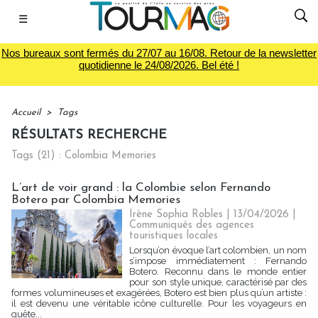
☰
Nos bureaux sont fermés du 27/07 au 16/08. Retour de la newsletter
quotidienne le 24/08/2026. Bel été !
Accueil
>
Tags
RÉSULTATS RECHERCHE
Tags (21) : Colombia Memories
L’art de voir grand : la Colombie selon Fernando
Botero par Colombia Memories
Irène Sophia Robles
| 13/04/2026
|
Communiqués des agences
touristiques locales
Lorsqu’on évoque l’art colombien, un nom
s’impose immédiatement : Fernando
Botero. Reconnu dans le monde entier
pour son style unique, caractérisé par des
formes volumineuses et exagérées, Botero est bien plus qu’un artiste :
il est devenu une véritable icône culturelle. Pour les voyageurs en
quête...