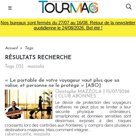
☰
Nos bureaux sont fermés du 27/07 au 16/08. Retour de la newsletter
quotidienne le 24/08/2026. Bel été !
Accueil
>
Tags
RÉSULTATS RECHERCHE
Tags (15) : mazzola
« Le portable de votre voyageur vaut plus que sa
valise, et personne ne le protège » [ABO]
Christophe MAZZOLA | 15/07/2026
|
CLUB ABONNES
Le devoir de protection des voyageurs
d'affaires ne peut plus se limiter à leur
sécurité physique : ordinateurs,
smartphones et données sensibles sont
désormais exposés à des risques
croissants lors des contrôles aux frontières, y compris dans plusieurs
destinations majeures. Mais comment intégrer...
cybersecurite
,
mazzola