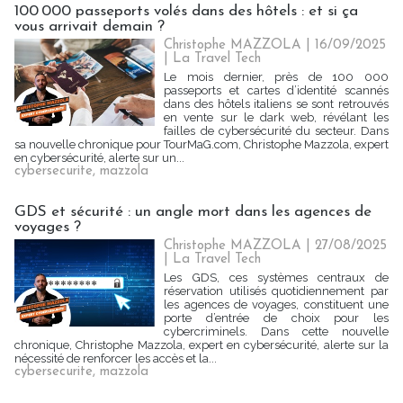
100 000 passeports volés dans des hôtels : et si ça
vous arrivait demain ?
Christophe MAZZOLA | 16/09/2025
|
La Travel Tech
Le mois dernier, près de 100 000
passeports et cartes d’identité scannés
dans des hôtels italiens se sont retrouvés
en vente sur le dark web, révélant les
failles de cybersécurité du secteur. Dans
sa nouvelle chronique pour TourMaG.com, Christophe Mazzola, expert
en cybersécurité, alerte sur un...
cybersecurite
,
mazzola
GDS et sécurité : un angle mort dans les agences de
voyages ?
Christophe MAZZOLA | 27/08/2025
|
La Travel Tech
Les GDS, ces systèmes centraux de
réservation utilisés quotidiennement par
les agences de voyages, constituent une
porte d’entrée de choix pour les
cybercriminels. Dans cette nouvelle
chronique, Christophe Mazzola, expert en cybersécurité, alerte sur la
nécessité de renforcer les accès et la...
cybersecurite
,
mazzola