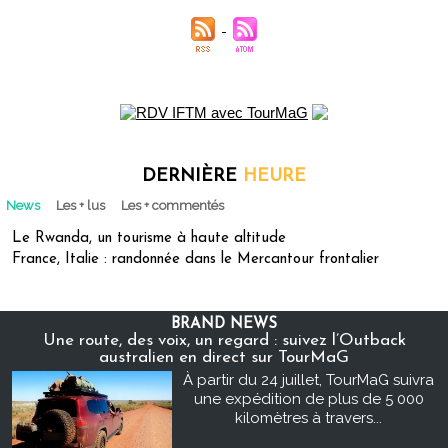
DERNIÈRE
HEURE
News
Les + lus
Les + commentés
Le Rwanda, un tourisme à haute altitude
France, Italie : randonnée dans le Mercantour frontalier
BRAND NEWS
Une route, des voix, un regard : suivez l’Outback
australien en direct sur TourMaG
À partir du 24 juillet, TourMaG suivra
une expédition de plus de 5 000
kilomètres à travers...