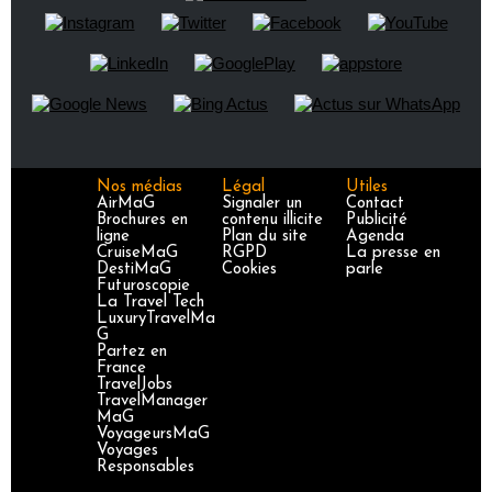
Nos médias
Légal
Utiles
AirMaG
Signaler un
Contact
Brochures en
contenu illicite
Publicité
ligne
Plan du site
Agenda
CruiseMaG
RGPD
La presse en
DestiMaG
Cookies
parle
Futuroscopie
La Travel Tech
LuxuryTravelMa
G
Partez en
France
TravelJobs
TravelManager
MaG
VoyageursMaG
Voyages
Responsables