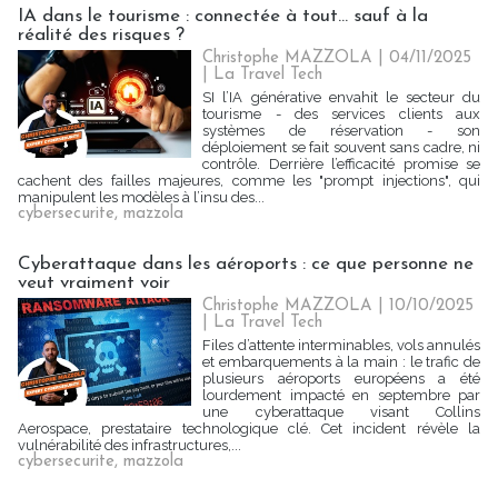
IA dans le tourisme : connectée à tout... sauf à la
réalité des risques ?
Christophe MAZZOLA | 04/11/2025
|
La Travel Tech
SI l’IA générative envahit le secteur du
tourisme - des services clients aux
systèmes de réservation - son
déploiement se fait souvent sans cadre, ni
contrôle. Derrière l’efficacité promise se
cachent des failles majeures, comme les "prompt injections", qui
manipulent les modèles à l’insu des...
cybersecurite
,
mazzola
Cyberattaque dans les aéroports : ce que personne ne
veut vraiment voir
Christophe MAZZOLA | 10/10/2025
|
La Travel Tech
Files d’attente interminables, vols annulés
et embarquements à la main : le trafic de
plusieurs aéroports européens a été
lourdement impacté en septembre par
une cyberattaque visant Collins
Aerospace, prestataire technologique clé. Cet incident révèle la
vulnérabilité des infrastructures,...
cybersecurite
,
mazzola