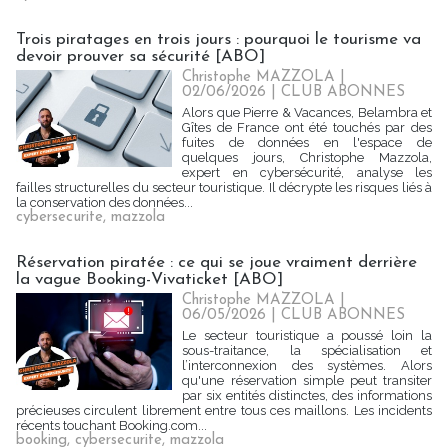
Trois piratages en trois jours : pourquoi le tourisme va
devoir prouver sa sécurité [ABO]
Christophe MAZZOLA |
02/06/2026
|
CLUB ABONNES
Alors que Pierre & Vacances, Belambra et
Gîtes de France ont été touchés par des
fuites de données en l'espace de
quelques jours, Christophe Mazzola,
expert en cybersécurité, analyse les
failles structurelles du secteur touristique. Il décrypte les risques liés à
la conservation des données...
cybersecurite
,
mazzola
Réservation piratée : ce qui se joue vraiment derrière
la vague Booking-Vivaticket [ABO]
Christophe MAZZOLA |
06/05/2026
|
CLUB ABONNES
Le secteur touristique a poussé loin la
sous-traitance, la spécialisation et
l’interconnexion des systèmes. Alors
qu'une réservation simple peut transiter
par six entités distinctes, des informations
précieuses circulent librement entre tous ces maillons. Les incidents
récents touchant Booking.com...
booking
,
cybersecurite
,
mazzola