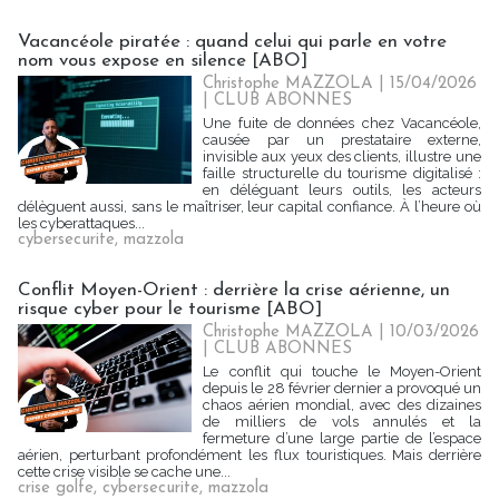
Vacancéole piratée : quand celui qui parle en votre
nom vous expose en silence [ABO]
Christophe MAZZOLA | 15/04/2026
|
CLUB ABONNES
Une fuite de données chez Vacancéole,
causée par un prestataire externe,
invisible aux yeux des clients, illustre une
faille structurelle du tourisme digitalisé :
en déléguant leurs outils, les acteurs
délèguent aussi, sans le maîtriser, leur capital confiance. À l’heure où
les cyberattaques...
cybersecurite
,
mazzola
Conflit Moyen-Orient : derrière la crise aérienne, un
risque cyber pour le tourisme [ABO]
Christophe MAZZOLA | 10/03/2026
|
CLUB ABONNES
Le conflit qui touche le Moyen-Orient
depuis le 28 février dernier a provoqué un
chaos aérien mondial, avec des dizaines
de milliers de vols annulés et la
fermeture d’une large partie de l’espace
aérien, perturbant profondément les flux touristiques. Mais derrière
cette crise visible se cache une...
crise golfe
,
cybersecurite
,
mazzola