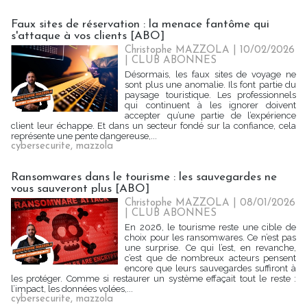
Faux sites de réservation : la menace fantôme qui
s'attaque à vos clients [ABO]
Christophe MAZZOLA | 10/02/2026
|
CLUB ABONNES
Désormais, les faux sites de voyage ne
sont plus une anomalie. Ils font partie du
paysage touristique. Les professionnels
qui continuent à les ignorer doivent
accepter qu’une partie de l’expérience
client leur échappe. Et dans un secteur fondé sur la confiance, cela
représente une pente dangereuse,...
cybersecurite
,
mazzola
Ransomwares dans le tourisme : les sauvegardes ne
vous sauveront plus [ABO]
Christophe MAZZOLA | 08/01/2026
|
CLUB ABONNES
En 2026, le tourisme reste une cible de
choix pour les ransomwares. Ce n’est pas
une surprise. Ce qui l’est, en revanche,
c’est que de nombreux acteurs pensent
encore que leurs sauvegardes suffiront à
les protéger. Comme si restaurer un système effaçait tout le reste :
l’impact, les données volées,...
cybersecurite
,
mazzola