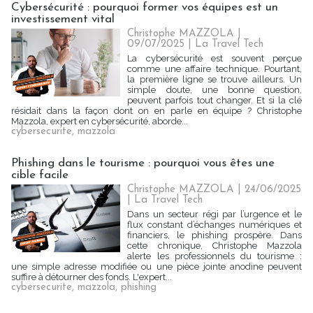
Cybersécurité : pourquoi former vos équipes est un
investissement vital
Christophe MAZZOLA |
09/07/2025
|
La Travel Tech
La cybersécurité est souvent perçue
comme une affaire technique. Pourtant,
la première ligne se trouve ailleurs. Un
simple doute, une bonne question,
peuvent parfois tout changer. Et si la clé
résidait dans la façon dont on en parle en équipe ? Christophe
Mazzola, expert en cybersécurité, aborde...
cybersecurite
,
mazzola
Phishing dans le tourisme : pourquoi vous êtes une
cible facile
Christophe MAZZOLA | 24/06/2025
|
La Travel Tech
Dans un secteur régi par l’urgence et le
flux constant d’échanges numériques et
financiers, le phishing prospère. Dans
cette chronique, Christophe Mazzola
alerte les professionnels du tourisme :
une simple adresse modifiée ou une pièce jointe anodine peuvent
suffire à détourner des fonds. L'expert...
cybersecurite
,
mazzola
,
phishing