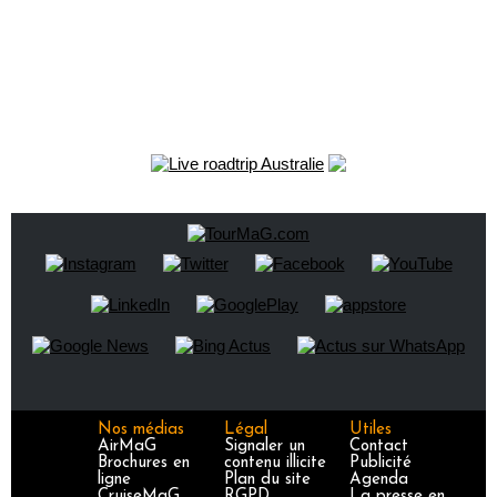
Nos médias
Légal
Utiles
AirMaG
Signaler un
Contact
Brochures en
contenu illicite
Publicité
ligne
Plan du site
Agenda
CruiseMaG
RGPD
La presse en