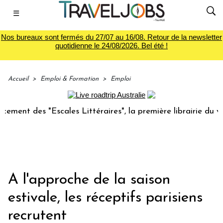
☰
Nos bureaux sont fermés du 27/07 au 16/08. Retour de la newsletter
quotidienne le 24/08/2026. Bel été !
Accueil
>
Emploi & Formation
>
Emploi
s "Escales Littéraires", la première librairie du voyage
Le
A l'approche de la saison
estivale, les réceptifs parisiens
recrutent