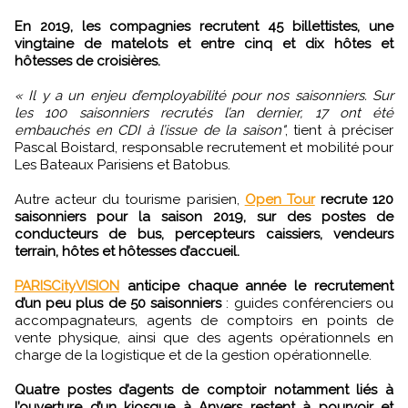
En 2019, les compagnies recrutent 45 billettistes, une
vingtaine de matelots et entre cinq et dix hôtes et
hôtesses de croisières.
« Il y a un enjeu d’employabilité pour nos saisonniers. Sur
les 100 saisonniers recrutés l’an dernier, 17 ont été
embauchés en CDI à l’issue de la saison"
, tient à préciser
Pascal Boistard, responsable recrutement et mobilité pour
Les Bateaux Parisiens et Batobus.
Autre acteur du tourisme parisien,
Open Tour
recrute 120
saisonniers pour la saison 2019, sur des postes de
conducteurs de bus, percepteurs caissiers, vendeurs
terrain, hôtes et hôtesses d’accueil.
PARISCityVISION
anticipe chaque année le recrutement
d’un peu plus de 50 saisonniers
: guides conférenciers ou
accompagnateurs, agents de comptoirs en points de
vente physique, ainsi que des agents opérationnels en
charge de la logistique et de la gestion opérationnelle.
Quatre postes d’agents de comptoir notamment liés à
l’ouverture d’un kiosque à Anvers restent à pourvoir et