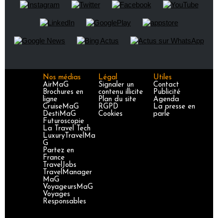
Nos médias
Légal
Utiles
AirMaG
Signaler un
Contact
Brochures en
contenu illicite
Publicité
ligne
Plan du site
Agenda
CruiseMaG
RGPD
La presse en
DestiMaG
Cookies
parle
Futuroscopie
La Travel Tech
LuxuryTravelMa
G
Partez en
France
TravelJobs
TravelManager
MaG
VoyageursMaG
Voyages
Responsables