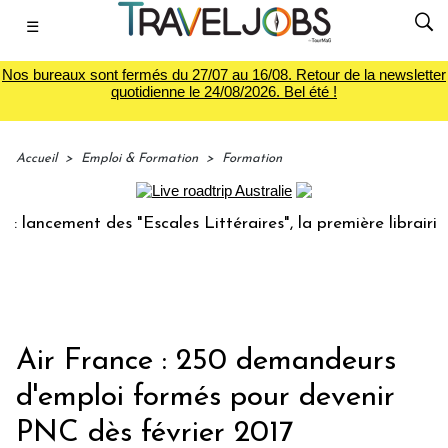
☰
Nos bureaux sont fermés du 27/07 au 16/08. Retour de la newsletter
quotidienne le 24/08/2026. Bel été !
Accueil
>
Emploi & Formation
>
Formation
ncement des "Escales Littéraires", la première librairie du 
Air France : 250 demandeurs
d'emploi formés pour devenir
PNC dès février 2017