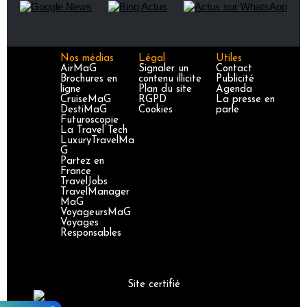
Nos médias
Légal
Utiles
AirMaG
Signaler un
Contact
Brochures en
contenu illicite
Publicité
ligne
Plan du site
Agenda
CruiseMaG
RGPD
La presse en
DestiMaG
Cookies
parle
Futuroscopie
La Travel Tech
LuxuryTravelMa
G
Partez en
France
TravelJobs
TravelManager
MaG
VoyageursMaG
Voyages
Responsables
Site certifié