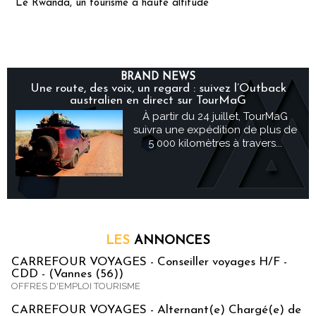
Le Rwanda, un tourisme à haute altitude
BRAND NEWS
Une route, des voix, un regard : suivez l’Outback
australien en direct sur TourMaG
À partir du 24 juillet, TourMaG
suivra une expédition de plus de
5 000 kilomètres à travers...
LES
ANNONCES
CARREFOUR VOYAGES - Conseiller voyages H/F -
CDD - (Vannes (56))
OFFRES D'EMPLOI TOURISME
CARREFOUR VOYAGES - Alternant(e) Chargé(e) de