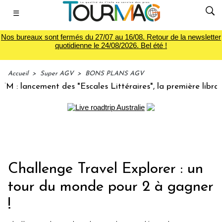
☰
Nos bureaux sont fermés du 27/07 au 16/08. Retour de la newsletter
quotidienne le 24/08/2026. Bel été !
Accueil
>
Super AGV
>
BONS PLANS AGV
lancement des "Escales Littéraires", la première librairie 
Challenge Travel Explorer : un
tour du monde pour 2 à gagner
!