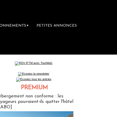
BONNEMENTS
PETITES ANNONCES
▼
emière librairie du voyage
Le groupe Saint
PREMIUM
ABONNES
bergement non conforme : les
yageurs pouvaient-ils quitter l'hôtel
[ABO]