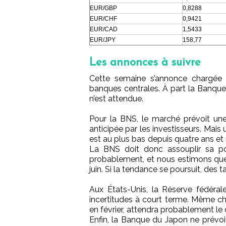
EUR/GBP
0,8288
EUR/CHF
0,9421
EUR/CAD
1,5433
EUR/JPY
158,77
Les annonces à suivre
Cette semaine s’annonce chargée 
banques centrales. À part la Banque
n’est attendue.
Pour la BNS, le marché prévoit une
anticipée par les investisseurs. Mais 
est au plus bas depuis quatre ans et
La BNS doit donc assouplir sa pol
probablement, et nous estimons que l
juin. Si la tendance se poursuit, des 
Aux États-Unis, la Réserve fédéral
incertitudes à court terme. Même ch
en février, attendra probablement le
Enfin, la Banque du Japon ne prévo