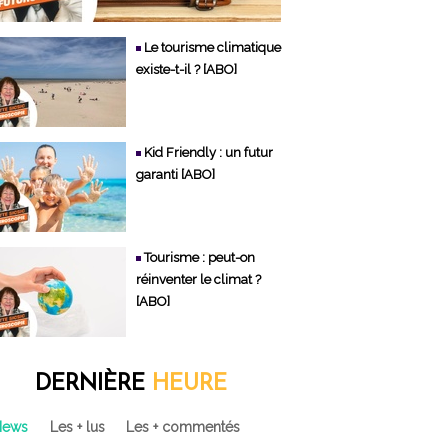
Le tourisme climatique
existe-t-il ? [ABO]
Kid Friendly : un futur
garanti [ABO]
Tourisme : peut-on
réinventer le climat ?
[ABO]
DERNIÈRE
HEURE
News
Les + lus
Les + commentés