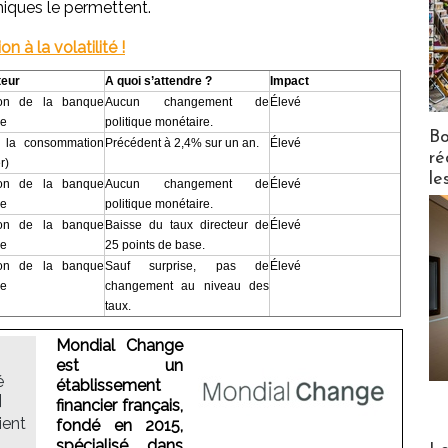
miques le permettent.
n à la volatilité !
teur
A quoi s’attendre ?
Impact
on de la banque
Aucun changement de
Élevé
le
politique monétaire.
Bo
à la consommation
Précédent à 2,4% sur un an.
Élevé
ré
r)
le
on de la banque
Aucun changement de
Élevé
le
politique monétaire.
on de la banque
Baisse du taux directeur de
Élevé
le
25 points de base.
on de la banque
Sauf surprise, pas de
Élevé
le
changement au niveau des
taux.
Mondial Change
est un
é
établissement
]
financier français,
ient
fondé en 2015,
Distribu
spécialisé dans