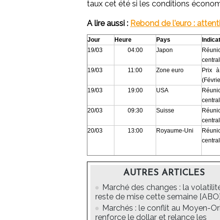
taux cet été si les conditions écono
A lire aussi :
Rebond de l'euro : attentio
Jour
Heure
Pays
Indica
19/03
04:00
Japon
Réuni
centra
19/03
11:00
Zone euro
Prix 
(Févrie
19/03
19:00
USA
Réuni
centra
20/03
09:30
Suisse
Réuni
centra
20/03
13:00
Royaume-Uni
Réuni
centra
AUTRES ARTICLES
Marché des changes : la volatilit
reste de mise cette semaine [ABO
Marchés : le conflit au Moyen-Or
renforce le dollar et relance les