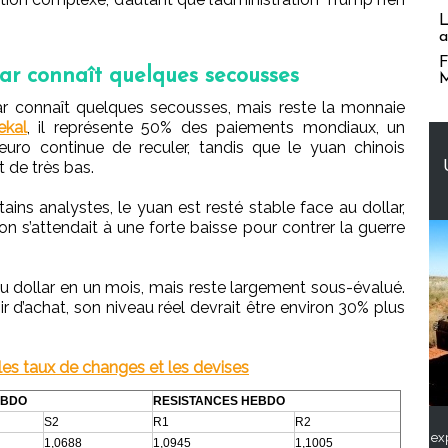
L
a
F
lar connaît quelques secousses
M
ar connaît quelques secousses, mais reste la monnaie
ekal
, il représente 50% des paiements mondiaux, un
l’euro continue de reculer, tandis que le yuan chinois
 de très bas.
ains analystes, le yuan est resté stable face au dollar,
’on s’attendait à une forte baisse pour contrer la guerre
 au dollar en un mois, mais reste largement sous-évalué.
ir d’achat, son niveau réel devrait être environ 30% plus
 les taux de changes et les devises
EBDO
RESISTANCES HEBDO
S2
R1
R2
ex
1,0688
1,0945
1,1005