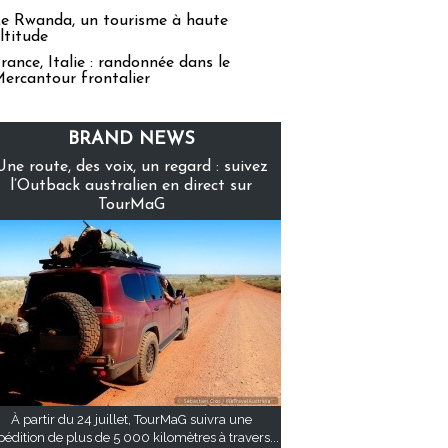
e Rwanda, un tourisme à haute
ltitude
rance, Italie : randonnée dans le
ercantour frontalier
BRAND NEWS
Une route, des voix, un regard : suivez
l’Outback australien en direct sur
TourMaG
À partir du 24 juillet, TourMaG suivra une
pédition de plus de 5 000 kilomètres à travers...