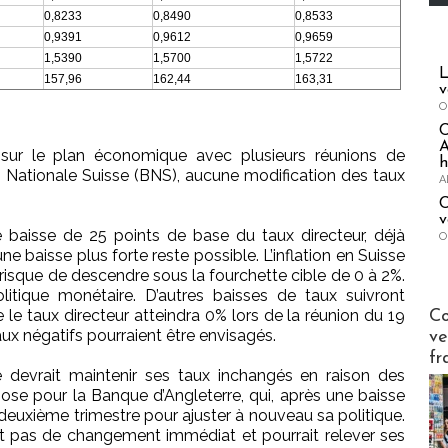
0,8233
0,8490
0,8533
0,9391
0,9612
0,9659
1,5390
1,5700
1,5722
L
157,96
162,44
163,31
v
O
A
sur le plan économique avec plusieurs réunions de
h
 Nationale Suisse (BNS), aucune modification des taux
A
C
v
 baisse de 25 points de base du taux directeur, déjà
O
une baisse plus forte reste possible. L’inflation en Suisse
 risque de descendre sous la fourchette cible de 0 à 2%.
itique monétaire. D’autres baisses de taux suivront
Publi-n
e taux directeur atteindra 0% lors de la réunion du 19
Co
taux négatifs pourraient être envisagés.
ve
fr
e devrait maintenir ses taux inchangés en raison des
ose pour la Banque d’Angleterre, qui, après une baisse
 deuxième trimestre pour ajuster à nouveau sa politique.
it pas de changement immédiat et pourrait relever ses