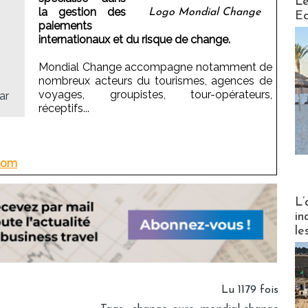
Le
la gestion des
Logo Mondial Change
Ed
,
paiements
internationaux et du risque de change.
Mondial Change accompagne notamment de
nombreux acteurs du tourismes, agences de
voyages, groupistes, tour-opérateurs,
ar
réceptifs...
com
Partez
L’
in
le
Lu 1179 fois