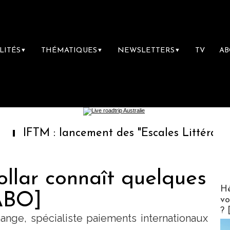
LITÉS
THÉMATIQUES
NEWSLETTERS
TV
A
▼
▼
▼
 : lancement des "Escales Littéraires", la pr
ollar connaît quelques
CLUB 
Hé
[ABO]
vo
? 
nge, spécialiste paiements internationaux