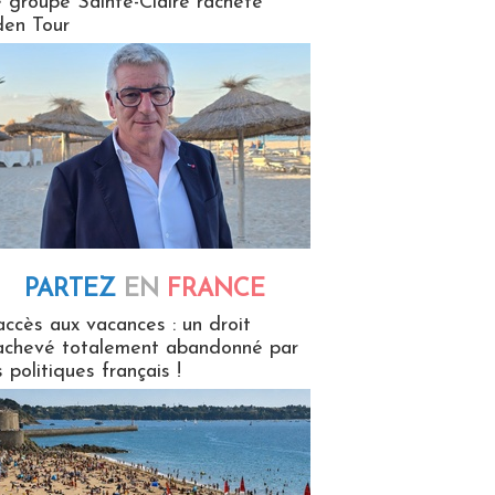
 groupe Sainte-Claire rachète
en Tour
PARTEZ
EN
FRANCE
 en France
accès aux vacances : un droit
achevé totalement abandonné par
s politiques français !