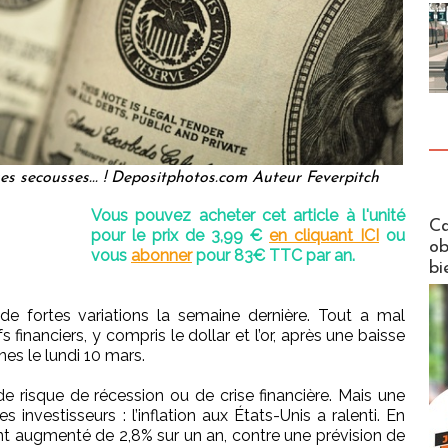
es secousses... ! Depositphotos.com Auteur Feverpitch
Vous pouvez acheter cet article à l'unité
Futuros
Ca
pour le prix de 3,99 €
en cliquant ICI
ou
ob
vous
abonner
pour 83€ TTC par an.
bi
e fortes variations la semaine dernière. Tout a mal
inanciers, y compris le dollar et l’or, après une baisse
es le lundi 10 mars.
e risque de récession ou de crise financière. Mais une
 investisseurs : l’inflation aux États-Unis a ralenti. En
ont augmenté de 2,8% sur un an, contre une prévision de