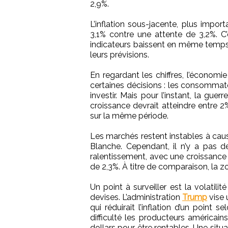
2,9%.
L’inflation sous-jacente, plus impor
3,1% contre une attente de 3,2%. C’
indicateurs baissent en même temps. 
leurs prévisions.
En regardant les chiffres, l’économi
certaines décisions : les consommate
investir. Mais pour l’instant, la gue
croissance devrait atteindre entre 2
sur la même période.
Les marchés restent instables à cau
Blanche. Cependant, il n’y a pas de
ralentissement, avec une croissance 
de 2,3%. À titre de comparaison, la z
Un point à surveiller est la volatilité
devises. L’administration
Trump
vise 
qui réduirait l’inflation d’un point
difficulté les producteurs américain
dollars pour être rentables. Une situ