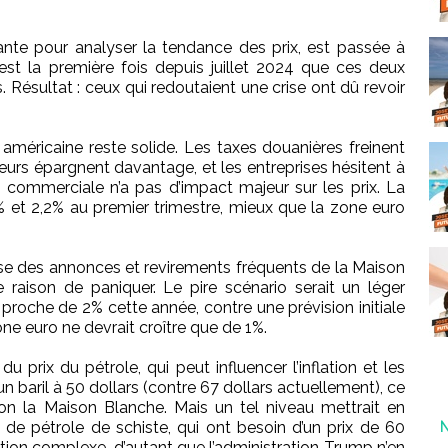
tante pour analyser la tendance des prix, est passée à
est la première fois depuis juillet 2024 que ces deux
Résultat : ceux qui redoutaient une crise ont dû revoir
e américaine reste solide. Les taxes douanières freinent
urs épargnent davantage, et les entreprises hésitent à
rre commerciale n’a pas d’impact majeur sur les prix. La
% et 2,2% au premier trimestre, mieux que la zone euro
se des annonces et revirements fréquents de la Maison
 raison de paniquer. Le pire scénario serait un léger
proche de 2% cette année, contre une prévision initiale
one euro ne devrait croître que de 1%.
 du prix du pétrole, qui peut influencer l’inflation et les
un baril à 50 dollars (contre 67 dollars actuellement), ce
 selon la Maison Blanche. Mais un tel niveau mettrait en
s de pétrole de schiste, qui ont besoin d’un prix de 60
ation complexe, d’autant que l’administration Trump n’en