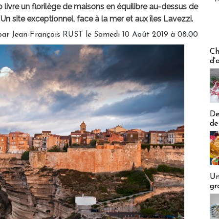
o livre un florilège de maisons en équilibre au-dessus de
Un site exceptionnel, face à la mer et aux îles Lavezzi.
par Jean-François RUST le Samedi 10 Août 2019 à 08:00
Les off
Ch
d'
De
de
Un
gr