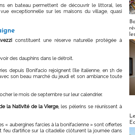
ns en bateau permettent de découvrir le littoral, les
a vue exceptionnelle sur les maisons du village, quasi
Bo
ré
aigne
le
avezzi
constituent une réserve naturelle protégée à
evoir des dauphins dans le détroit.
ries depuis Bonifacio rejoignent l’île italienne, en 1h de
, avec son beau marché du jeudi et son ambiance toute
ocher le mois de septembre sur leur calendrier.
de la Nativité de la Vierge,
les pèlerins se réunissent à
Distribu
Le
Ed
des « aubergines farcies à la bonifacienne » sont offertes
eu d’artifice sur la citadelle clôturent la journée dans