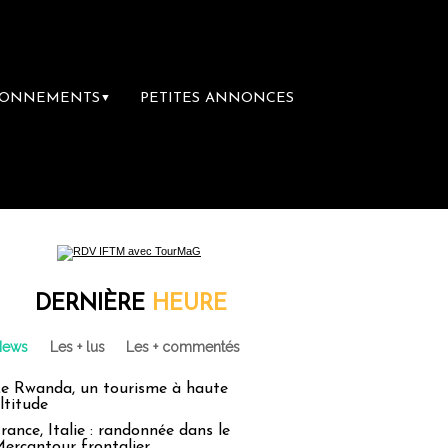
BONNEMENTS
PETITES ANNONCES
▼
première librairie du voyage
Le groupe Sa
DERNIÈRE
HEURE
News
Les + lus
Les + commentés
e Rwanda, un tourisme à haute
ltitude
rance, Italie : randonnée dans le
ercantour frontalier