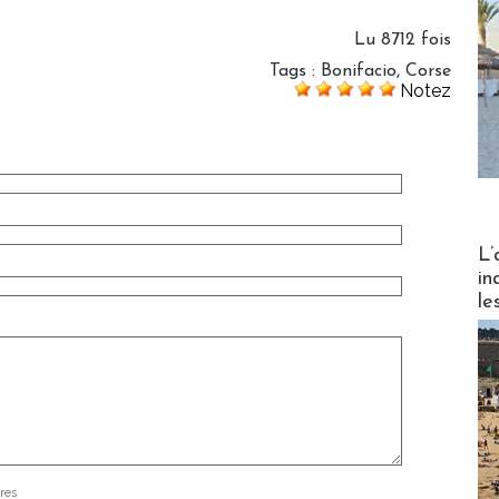
Lu 8712 fois
Tags
:
Bonifacio
,
Corse
Notez
Partez
L’
in
le
res