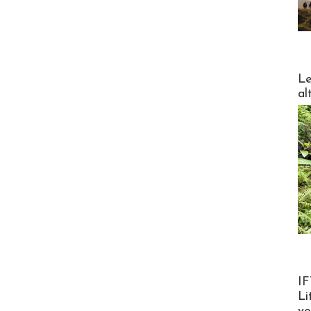
DESTI
Le
al
Product
IF
Li