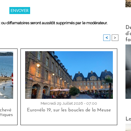
x ou diffamatoires seront aussitôt supprimés par le modérateur.
Actus V
De
d’
<
>
fo
Mercredi 29 Juillet 2026 - 07:00
achevé
Eurovélo 19, sur les boucles de la Meuse
tiques
Webinai
La