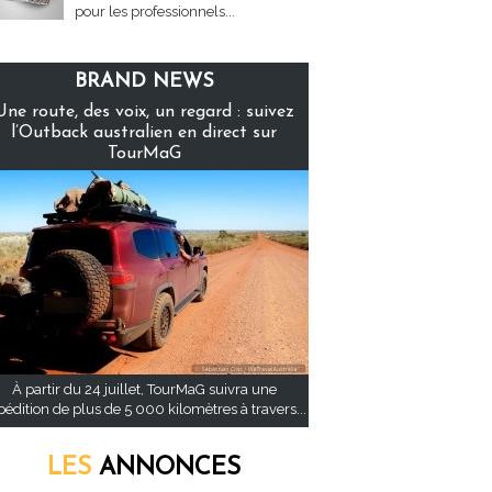
pour les professionnels...
BRAND NEWS
Une route, des voix, un regard : suivez
l’Outback australien en direct sur
TourMaG
À partir du 24 juillet, TourMaG suivra une
pédition de plus de 5 000 kilomètres à travers...
LES
ANNONCES