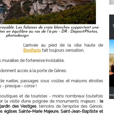
royable. Les falaises de craie blanches supportent une
s en équilibre au ras de l’à-pic - DR : DepositPhotos,
photodesign
L’arrivée au pied de la ville haute de
Bonifacio
fait toujours sensation.
 murailles de forteresse inviolable.
donnent accès à la porte de Gênes.
 de ruelles, passages sous voûtes et maisons étroites
 - presque - corse !
ex
 boutiques et de touristes - moins nombreux toutefois
uer la visite d’une poignée de monuments majeurs :
le
 jardin des Vestiges
, témoins de l’emprise des Génois,
es églises Sainte-Marie Majeure, Saint-Jean-Baptiste et