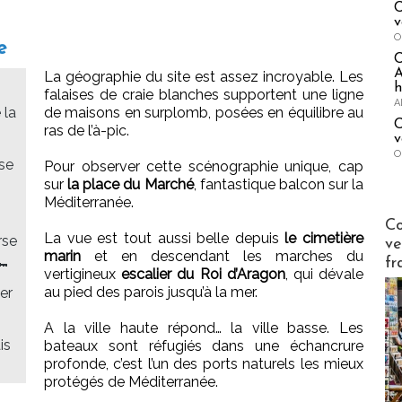
C
v
O
e
A
La géographie du site est assez incroyable. Les
h
falaises de craie blanches supportent une ligne
A
 la
de maisons en surplomb, posées en équilibre au
C
ras de l’à-pic.
v
O
nse
Pour observer cette scénographie unique, cap
sur
la place du Marché
, fantastique balcon sur la
Méditerranée.
Publi-n
Co
La vue est tout aussi belle depuis
le cimetière
rse
ve
marin
et en descendant les marches du
fr
🔑
vertigineux
escalier du Roi d’Aragon
, qui dévale
au pied des parois jusqu’à la mer.
er
A la ville haute répond… la ville basse. Les
is
bateaux sont réfugiés dans une échancrure
profonde, c’est l’un des ports naturels les mieux
protégés de Méditerranée.