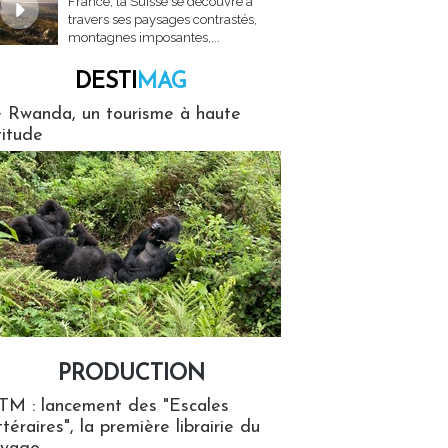
France, la Suisse se découvre à
travers ses paysages contrastés,
montagnes imposantes,...
DESTI
MAG
MAG
 Rwanda, un tourisme à haute
titude
PRODUCTION
ion
TM : lancement des "Escales
ttéraires", la première librairie du