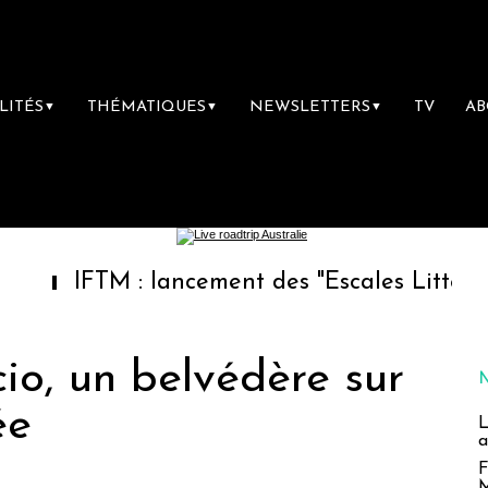
LITÉS
THÉMATIQUES
NEWSLETTERS
TV
A
▼
▼
▼
FTM : lancement des "Escales Littéraires", la 
cio, un belvédère sur
ée
L
a
F
M