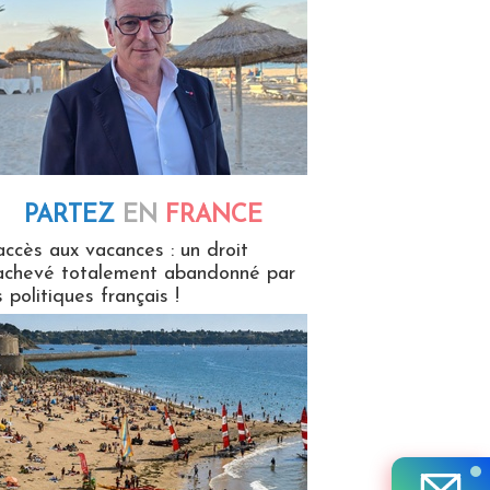
PARTEZ
EN
FRANCE
 en France
accès aux vacances : un droit
achevé totalement abandonné par
s politiques français !