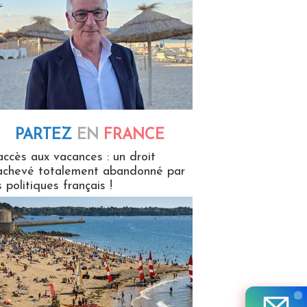
PARTEZ
EN
FRANCE
 en France
accès aux vacances : un droit
achevé totalement abandonné par
s politiques français !