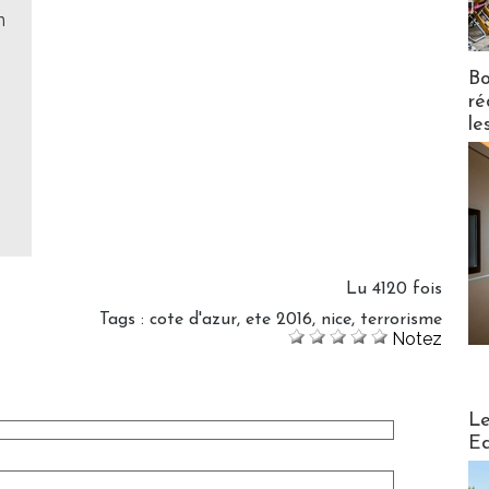
n
Bo
ré
le
Lu 4120 fois
Tags
:
cote d'azur
,
ete 2016
,
nice
,
terrorisme
Notez
Distribu
Le
Ed