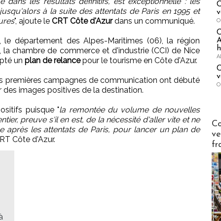
e dans les résultats définitifs, est exceptionnelle : les
C
jusqu'alors à la suite des attentats de Paris en 1995 et
v
ures
", ajoute le
CRT Côte d'Azur
dans un communiqué.
O
, le département des Alpes-Maritimes (06), la région
A
h
 la chambre de commerce et d'industrie (CCI) de Nice
A
opté un
plan de relance
pour le tourisme en Côte d'Azur.
C
v
es premières campagnes de communication ont débuté
O
r des images positives de la destination.
ositifs puisque "
la remontée du volume de nouvelles
er, preuve s'il en est, de la nécessité d'aller vite et ne
Publi-n
Co
 après les attentats de Paris, pour lancer un plan de
ve
CRT Côte d'Azur.
fr
à