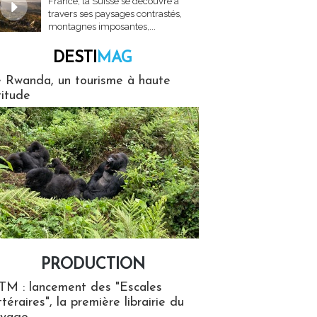
France, la Suisse se découvre à
travers ses paysages contrastés,
montagnes imposantes,...
DESTI
MAG
MAG
 Rwanda, un tourisme à haute
titude
PRODUCTION
ion
TM : lancement des "Escales
ttéraires", la première librairie du