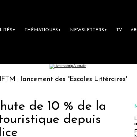
LITÉS
THÉMATIQUES
NEWSLETTERS
TV
A
▼
▼
▼
ancement des "Escales Littéraires", la premiè
chute de 10 % de la
touristique depuis
L
a
Nice
F
M