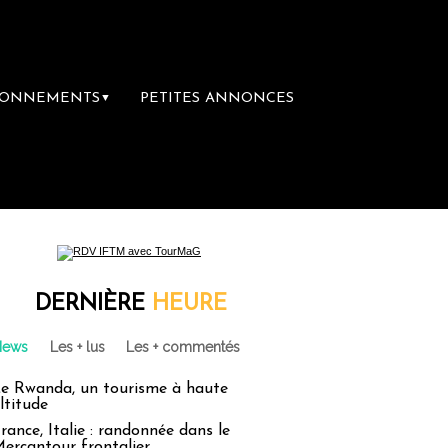
BONNEMENTS
PETITES ANNONCES
▼
re librairie du voyage
Le groupe Sainte-Cl
DERNIÈRE
HEURE
News
Les + lus
Les + commentés
e Rwanda, un tourisme à haute
ltitude
rance, Italie : randonnée dans le
ercantour frontalier