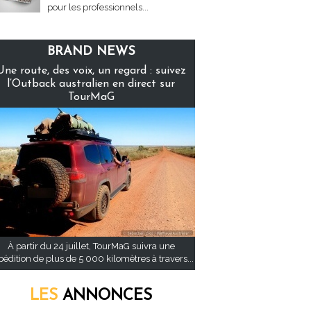
pour les professionnels...
BRAND NEWS
Une route, des voix, un regard : suivez
l’Outback australien en direct sur
TourMaG
À partir du 24 juillet, TourMaG suivra une
pédition de plus de 5 000 kilomètres à travers...
LES
ANNONCES