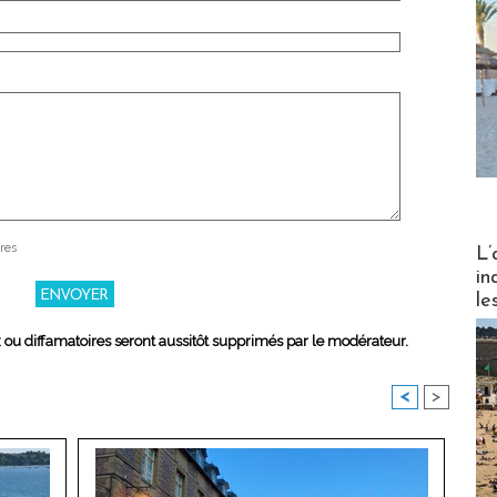
Partez
res
L’
in
le
x ou diffamatoires seront aussitôt supprimés par le modérateur.
<
>