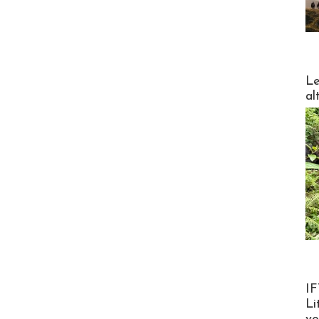
DESTI
Le
al
Product
IF
Li