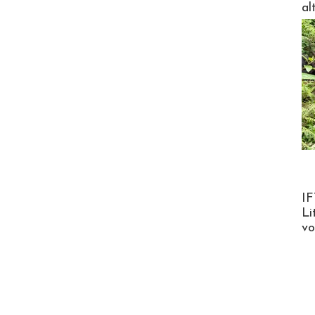
al
Product
IF
Li
v