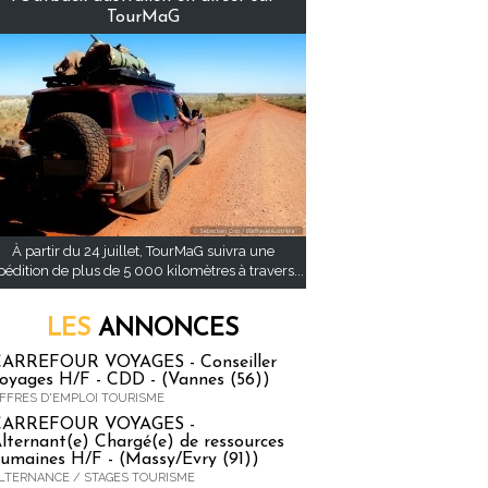
TourMaG
À partir du 24 juillet, TourMaG suivra une
pédition de plus de 5 000 kilomètres à travers...
LES
ANNONCES
ARREFOUR VOYAGES - Conseiller
oyages H/F - CDD - (Vannes (56))
FFRES D'EMPLOI TOURISME
CARREFOUR VOYAGES -
lternant(e) Chargé(e) de ressources
umaines H/F - (Massy/Evry (91))
LTERNANCE / STAGES TOURISME