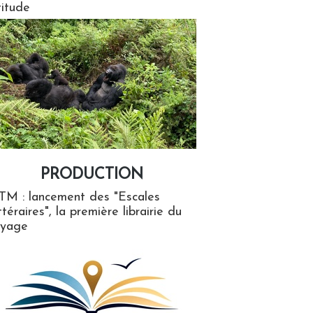
titude
PRODUCTION
ion
TM : lancement des "Escales
ttéraires", la première librairie du
oyage