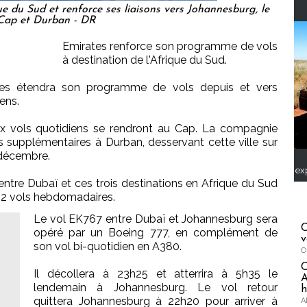
que du Sud et renforce ses liaisons vers Johannesburg, le
Cap et Durban - DR
Emirates renforce son programme de vols
à destination de l'Afrique du Sud.
tes étendra son programme de vols depuis et vers
ens.
ux vols quotidiens se rendront au Cap. La compagnie
 supplémentaires à Durban, desservant cette ville sur
 décembre.
ex
ntre Dubaï et ces trois destinations en Afrique du Sud
42 vols hebdomadaires.
Le vol EK767 entre Dubaï et Johannesburg sera
C
opéré par un Boeing 777, en complément de
v
son vol bi-quotidien en A380.
O
Il décollera à 23h25 et atterrira à 5h35 le
A
lendemain à Johannesburg. Le vol retour
h
quittera Johannesburg à 22h20 pour arriver à
A