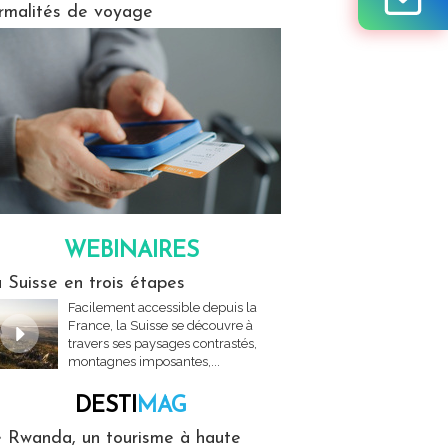
rmalités de voyage
WEBINAIRES
res
 Suisse en trois étapes
Facilement accessible depuis la
France, la Suisse se découvre à
travers ses paysages contrastés,
montagnes imposantes,...
DESTI
MAG
MAG
 Rwanda, un tourisme à haute