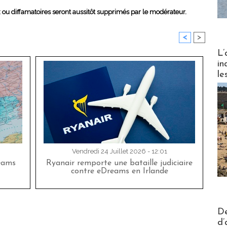
x ou diffamatoires seront aussitôt supprimés par le modérateur.
<
>
Partez
L’
in
le
Vendredi 24 Juillet 2026 - 12:01
eams
Ryanair remporte une bataille judiciaire
contre eDreams en Irlande
Actus V
De
d’