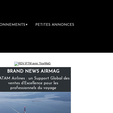
BONNEMENTS
PETITES ANNONCES
▼
pe Sainte-Claire rachète Eden Tour
L’acc
BRAND NEWS AIRMAG
ATAM Airlines : un Support Global des
ventes d’Excellence pour les
professionnels du voyage