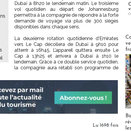
Dubaï à 8h20 le lendemain matin. Le troisième
C
vol quotidien au départ de Johannesburg
v
O
permettra à la compagnie de répondre à la forte
ans
demande de voyage via plus de 300 sièges
disponibles dans chaque sens.
Publi-n
Co
La deuxième rotation quotidienne d'Emirates
ve
vers Le Cap décollera de Dubaï à 9h10 pour
fr
s
atterrir à 16h45. L’appareil quittera ensuite Le
Cap à 13h25 et arrivera à Dubaï à 1h10 le
al
lendemain. Grâce à ce double service quotidien,
la compagnie aura rétabli son programme de
Bo
ré
Lu 1698 fois
le