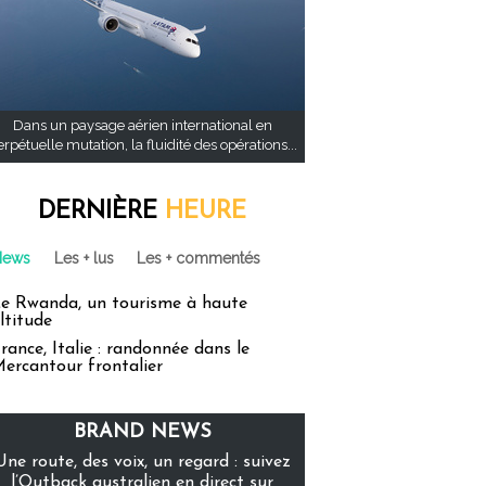
Dans un paysage aérien international en
rpétuelle mutation, la fluidité des opérations...
DERNIÈRE
HEURE
News
Les + lus
Les + commentés
e Rwanda, un tourisme à haute
ltitude
rance, Italie : randonnée dans le
ercantour frontalier
BRAND NEWS
Une route, des voix, un regard : suivez
l’Outback australien en direct sur