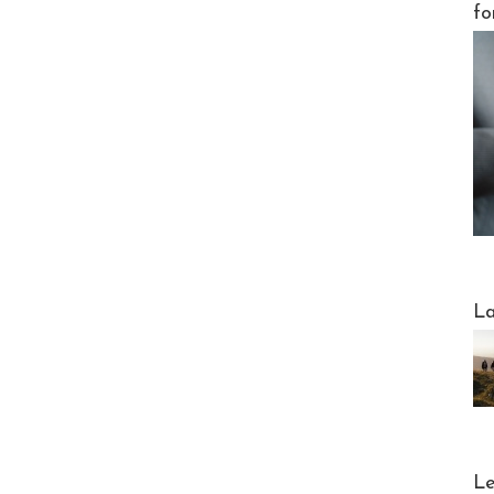
fo
Webinai
La
DESTI
Le