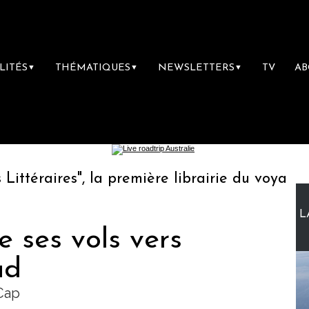
LITÉS
THÉMATIQUES
NEWSLETTERS
TV
A
▼
▼
▼
", la première librairie du voyage
Le grou
L
e ses vols vers
ud
Cap