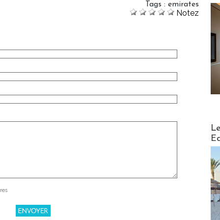
Tags
:
emirates
Notez
Distribu
Le
Ed
res