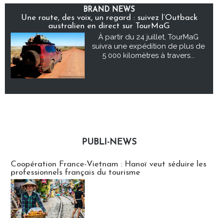
BRAND NEWS
Une route, des voix, un regard : suivez l’Outback
australien en direct sur TourMaG
À partir du 24 juillet, TourMaG
suivra une expédition de plus de
5 000 kilomètres à travers...
PUBLI-NEWS
Publi-news
Coopération France-Vietnam : Hanoï veut séduire les
professionnels français du tourisme