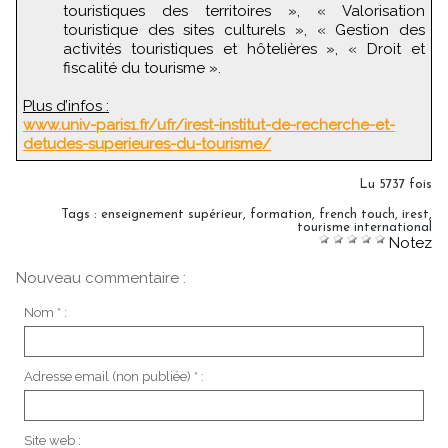
touristiques des territoires », « Valorisation
touristique des sites culturels », « Gestion des
activités touristiques et hôtelières », « Droit et
fiscalité du tourisme ».
Plus d’infos :
www.univ-paris1.fr/ufr/irest-institut-de-recherche-et-
detudes-superieures-du-tourisme/
Lu 5737 fois
Tags
:
enseignement supérieur
,
formation
,
french touch
,
irest
,
tourisme international
Notez
Nouveau commentaire :
Nom * :
Adresse email (non publiée) * :
Site web :