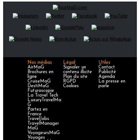
Nos médias
Légal
Utiles
AirMaG
Signaler un
Contact
Brochures en
contenu illicite
Publicité
ligne
Plan du site
Agenda
CruiseMaG
RGPD
La presse en
DestiMaG
Cookies
parle
Futuroscopie
La Travel Tech
LuxuryTravelMa
G
Partez en
France
TravelJobs
TravelManager
MaG
VoyageursMaG
Voyages