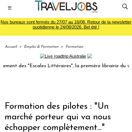
☰
Nos bureaux sont fermés du 27/07 au 16/08. Retour de la newsletter
quotidienne le 24/08/2026. Bel été !
Accueil
>
Emploi & Formation
>
Formation
es "Escales Littéraires", la première librairie du voyage
L
Formation des pilotes : "Un
marché porteur qui va nous
échapper complètement..."