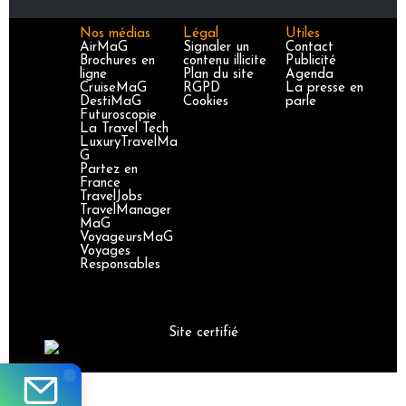
Nos médias
Légal
Utiles
AirMaG
Signaler un
Contact
Brochures en
contenu illicite
Publicité
ligne
Plan du site
Agenda
CruiseMaG
RGPD
La presse en
DestiMaG
Cookies
parle
Futuroscopie
La Travel Tech
LuxuryTravelMa
G
Partez en
France
TravelJobs
TravelManager
MaG
VoyageursMaG
Voyages
Responsables
Site certifié