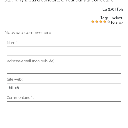
J.B. :
"Il n’y a pas à conclure. On est dans la conjecture !"
Lu 2301 fois
Tags
:
belotti
Notez
Nouveau commentaire :
Nom * :
Adresse email (non publiée) * :
Site web :
Commentaire * :