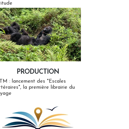
titude
PRODUCTION
ion
TM : lancement des "Escales
ttéraires", la première librairie du
oyage