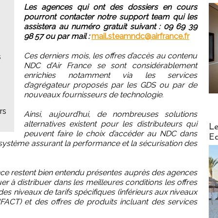
Les agences qui ont des dossiers en cours
pourront contacter notre support team qui les
assistera au numéro gratuit suivant : 09 69 39
98 57 ou par mail :
mail.steamndc@airfrance.fr
Ces derniers mois, les offres d’accès au contenu
s
NDC d’Air France se sont considérablement
enrichies notamment via les services
d’agrégateur proposés par les GDS ou par de
nouveaux fournisseurs de technologie.
rs
Ainsi, aujourd’hui, de nombreuses solutions
alternatives existent pour les distributeurs qui
Distribu
Le
peuvent faire le choix d’accéder au NDC dans
Ed
système assurant la performance et la sécurisation des
nce restent bien entendu présentes auprès des agences
r à distribuer dans les meilleures conditions les offres
es niveaux de tarifs spécifiques (inférieurs aux niveaux
FACT) et des offres de produits incluant des services