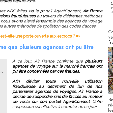
statée depuis 2018.
C
v
es NDC faites via le portail AgentConnect,
Air France
O
ssions frauduleuses
au travers de différentes méthodes
el nous avons alerté l’ensemble des agences de voyage
es autres méthodes de spoliation des codes d’accès.
Publi-n
Co
 est-elle une porte ouverte aux escrocs ? 🔑
ve
fr
rme que plusieurs agences ont pu être
A ce jour, Air France confirme que
plusieurs
agences de voyage sur le marché français ont
»,
pu être concernées par ces fraudes.
Afin d’éviter toute nouvelle utilisation
frauduleuse au détriment de l’un de nos
partenaires agences de voyages, Air France a
décidé de suspendre sine die l’accès au moteur
Bo
de vente sur son portail AgentConnect.
Cette
ré
suspension est effective à compter de ce jour.
le