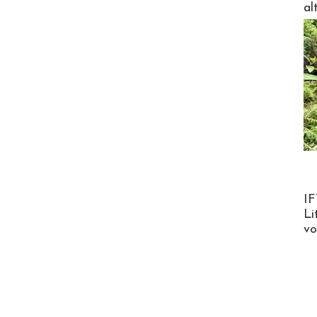
al
Product
IF
Li
v