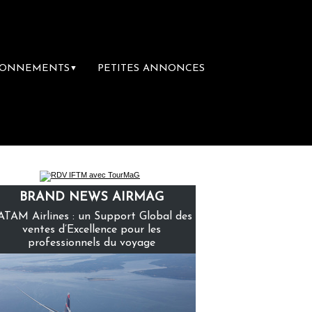
BONNEMENTS
PETITES ANNONCES
▼
ère librairie du voyage
Le groupe Sainte-C
BRAND NEWS AIRMAG
ATAM Airlines : un Support Global des
ventes d’Excellence pour les
professionnels du voyage