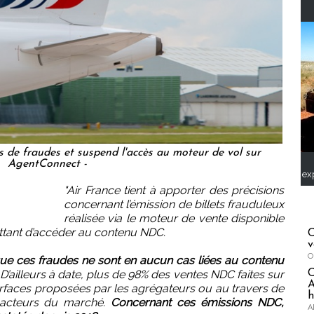
s de fraudes et suspend l'accès au moteur de vol sur
AgentConnect -
ex
"Air France tient à apporter des précisions
concernant l’émission de billets frauduleux
réalisée via le moteur de vente disponible
ttant d’accéder au contenu NDC.
C
v
O
 que ces fraudes ne sont en aucun cas liées au contenu
D’ailleurs à date, plus de 98% des ventes NDC faites sur
A
terfaces proposées par les agrégateurs ou au travers de
h
 acteurs du marché.
Concernant ces émissions NDC,
A