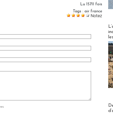
Lu 15711 fois
Tags
:
air france
Notez
Partez
L’
in
le
Actus V
De
res
d’