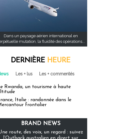
Dans un paysage aérien international en
rpétuelle mutation, la fluidité des opérations...
DERNIÈRE
HEURE
News
Les + lus
Les + commentés
e Rwanda, un tourisme à haute
ltitude
rance, Italie : randonnée dans le
ercantour frontalier
BRAND NEWS
Une route, des voix, un regard : suivez
l’Outback australien en direct sur