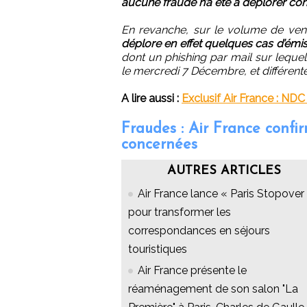
aucune fraude n’a été à déplorer con
En revanche, sur le volume de vent
déplore en effet quelques cas d’émi
dont un phishing par mail sur lequ
le mercredi 7 Décembre, et différent
A lire aussi :
Exclusif Air France : NDC
Fraudes : Air France confi
concernées
AUTRES ARTICLES
Air France lance « Paris Stopover 
pour transformer les
correspondances en séjours
touristiques
Air France présente le
réaménagement de son salon "La