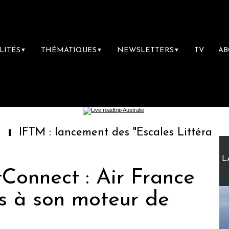
LITÉS
THÉMATIQUES
NEWSLETTERS
TV
A
▼
▼
▼
lancement des "Escales Littéraires", la premi
L
Connect : Air France
ès à son moteur de