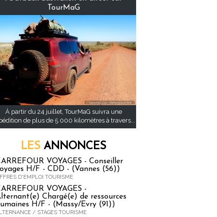
TourMaG
À partir du 24 juillet, TourMaG suivra une
pédition de plus de 5 000 kilomètres à travers...
LES
ANNONCES
ARREFOUR VOYAGES - Conseiller
oyages H/F - CDD - (Vannes (56))
FFRES D'EMPLOI TOURISME
CARREFOUR VOYAGES -
lternant(e) Chargé(e) de ressources
umaines H/F - (Massy/Evry (91))
LTERNANCE / STAGES TOURISME