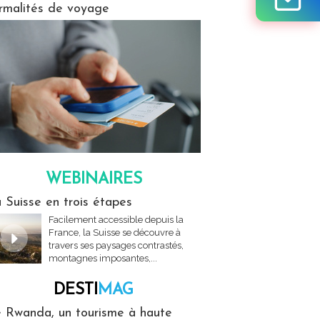
rmalités de voyage
WEBINAIRES
res
 Suisse en trois étapes
Facilement accessible depuis la
France, la Suisse se découvre à
travers ses paysages contrastés,
montagnes imposantes,...
DESTI
MAG
MAG
 Rwanda, un tourisme à haute