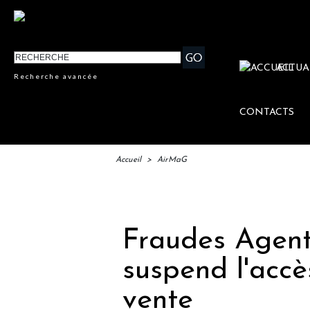
ACTUA
Recherche avancée
CONTACTS
Accueil
>
AirMaG
IFTM : 
Fraudes Agent
suspend l'acc
vente