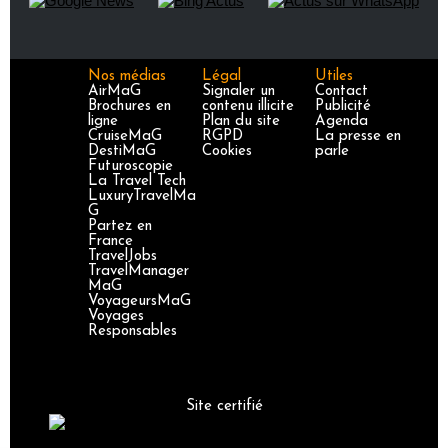
Nos médias
Légal
Utiles
AirMaG
Signaler un
Contact
Brochures en
contenu illicite
Publicité
ligne
Plan du site
Agenda
CruiseMaG
RGPD
La presse en
DestiMaG
Cookies
parle
Futuroscopie
La Travel Tech
LuxuryTravelMa
G
Partez en
France
TravelJobs
TravelManager
MaG
VoyageursMaG
Voyages
Responsables
Site certifié