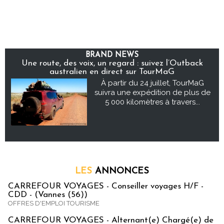
BRAND NEWS
Une route, des voix, un regard : suivez l’Outback
australien en direct sur TourMaG
À partir du 24 juillet, TourMaG
suivra une expédition de plus de
5 000 kilomètres à travers...
LES
ANNONCES
CARREFOUR VOYAGES - Conseiller voyages H/F -
CDD - (Vannes (56))
OFFRES D'EMPLOI TOURISME
CARREFOUR VOYAGES - Alternant(e) Chargé(e) de