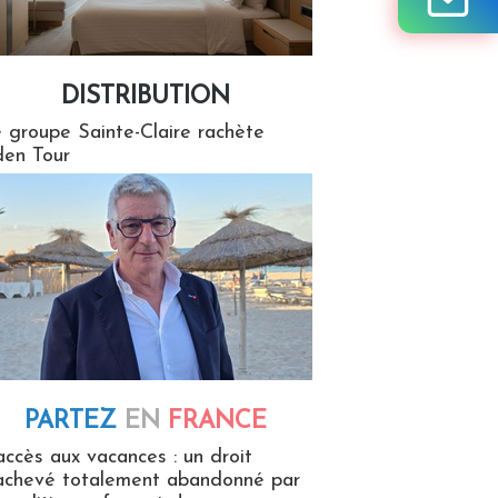
DISTRIBUTION
tion
 groupe Sainte-Claire rachète
en Tour
PARTEZ
EN
FRANCE
 en France
accès aux vacances : un droit
achevé totalement abandonné par