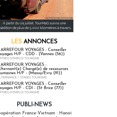
À partir du 24 juillet, TourMaG suivra une
pédition de plus de 5 000 kilomètres à travers...
LES
ANNONCES
ARREFOUR VOYAGES - Conseiller
oyages H/F - CDD - (Vannes (56))
FFRES D'EMPLOI TOURISME
CARREFOUR VOYAGES -
lternant(e) Chargé(e) de ressources
umaines H/F - (Massy/Evry (91))
LTERNANCE / STAGES TOURISME
ARREFOUR VOYAGES - Conseiller
oyages H/F - CDI - (St Brice (77))
FFRES D'EMPLOI TOURISME
PUBLI-NEWS
ews
opération France-Vietnam : Hanoï