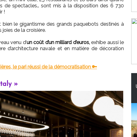
les de spectacles… sont mis à la disposition des 6 730
r !
 et bien le gigantisme des grands paquebots destinés à
joies de la croisière.
uveau venu d’
un coût d’un milliard d’euros,
exhibe aussi le
ère d’architecture navale et en matière de décoration
ères, le pari réussi de la démocratisation 🔑
taly »