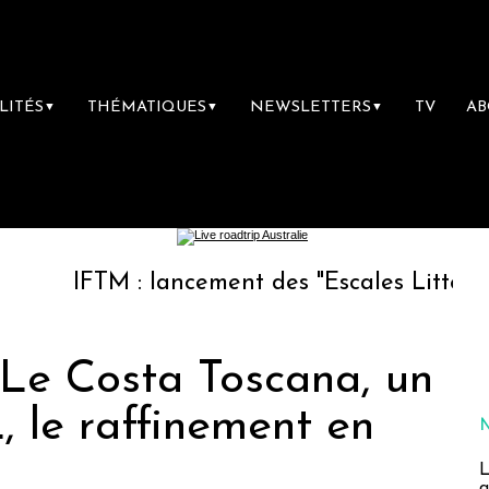
LITÉS
THÉMATIQUES
NEWSLETTERS
TV
A
▼
▼
▼
M : lancement des "Escales Littéraires", la pr
 Le Costa Toscana, un
 le raffinement en
L
a