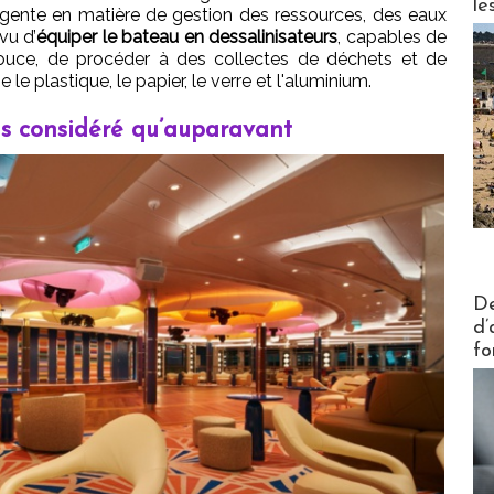
le
igente en matière de gestion des ressources, des eaux
vu d’
équiper le bateau en dessalinisateurs
, capables de
ouce, de procéder à des collectes de déchets et de
e plastique, le papier, le verre et l'aluminium.
s considéré qu’auparavant
Actus V
De
d’
fo