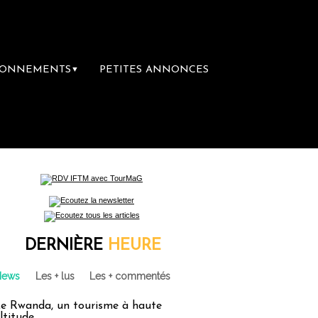
BONNEMENTS
PETITES ANNONCES
▼
emière librairie du voyage
Le groupe Sainte
DERNIÈRE
HEURE
News
Les + lus
Les + commentés
e Rwanda, un tourisme à haute
ltitude