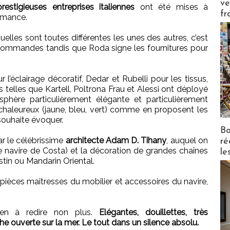
ve
estigieuses entreprises italiennes
ont été mises à
fr
ormance.
uelles sont toutes différentes les unes des autres, c’est
s commandes tandis que Roda signe les fournitures pour
 l’éclairage décoratif, Dedar et Rubelli pour les tissus,
s telles que Kartell, Poltrona Frau et Alessi ont déployé
phère particulièrement élégante et particulièrement
aleureux (jaune, bleu, vert) comme en proposent les
ouhaite évoquer.
Bo
r le célébrissime
architecte Adam D. Tihany
, auquel on
ré
re navire de Costa) et la décoration de grandes chaînes
le
in ou Mandarin Oriental.
 pièces maîtresses du mobilier et accessoires du navire,
ien à redire non plus.
Elégantes, douillettes, très
he ouverte sur la mer. Le tout dans un silence absolu.