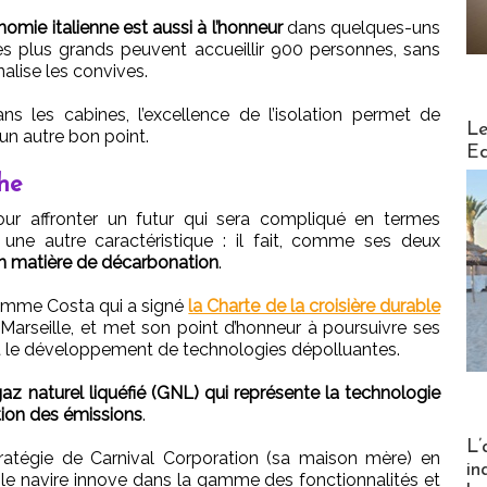
nomie italienne est aussi à l’honneur
dans quelques-uns
es plus grands peuvent accueillir 900 personnes, sans
alise les convives.
 les cabines, l’excellence de l’isolation permet de
Distribu
Le
 un autre bon point.
Ed
he
 pour affronter un futur qui sera compliqué en termes
une autre caractéristique : il fait, comme ses deux
 en matière de décarbonation
.
omme Costa qui a signé
la Charte de la croisière durable
arseille, et met son point d’honneur à poursuivre ses
t le développement de technologies dépolluantes.
az naturel liquéfié (GNL) qui représente la technologie
tion des émissions
.
Partez
L’
ratégie de Carnival Corporation (sa maison mère) en
in
le navire innove dans la gamme des fonctionnalités et