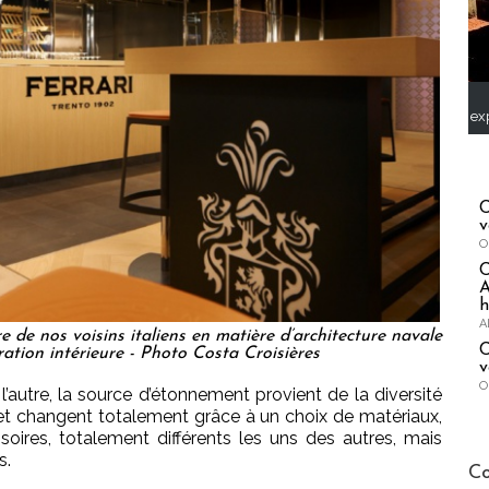
ex
C
v
O
A
h
A
e de nos voisins italiens en matière d’architecture navale
C
ation intérieure - Photo Costa Croisières
v
O
 l’autre, la source d’étonnement provient de la diversité
t changent totalement grâce à un choix de matériaux,
soires, totalement différents les uns des autres, mais
s.
Publi-n
Co