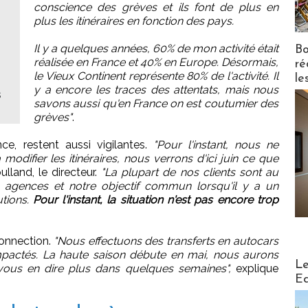
conscience des grèves et ils font de plus en
plus les itinéraires en fonction des pays.
Il y a quelques années, 60% de mon activité était
Bo
réalisée en France et 40% en Europe. Désormais,
ré
le Vieux Continent représente 80% de l'activité. Il
le
y a encore les traces des attentats, mais nous
s
savons aussi qu'en France on est coutumier des
grèves"
.
e, restent aussi vigilantes.
"Pour l'instant, nous ne
difier les itinéraires, nous verrons d'ici juin ce que
ulland, le directeur.
"La plupart de nos clients sont au
s agences et notre objectif commun lorsqu'il y a un
utions.
Pour l'instant, la situation n'est pas encore trop
onnection.
"Nous effectuons des transferts en autocars
mpactés. La haute saison débute en mai, nous aurons
Distribu
Le
ous en dire plus dans quelques semaines",
explique
Ed