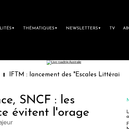
LITÉS
THÉMATIQUES
NEWSLETTERS
TV
A
▼
▼
▼
: lancement des "Escales Littéraires", la prem
ce, SNCF : les
ce évitent l'orage
L
a
ajeur
F
M