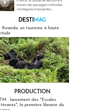
France, la Suisse se découvre à
travers ses paysages contrastés,
montagnes imposantes,...
DESTI
MAG
MAG
 Rwanda, un tourisme à haute
titude
PRODUCTION
ion
TM : lancement des "Escales
ttéraires", la première librairie du