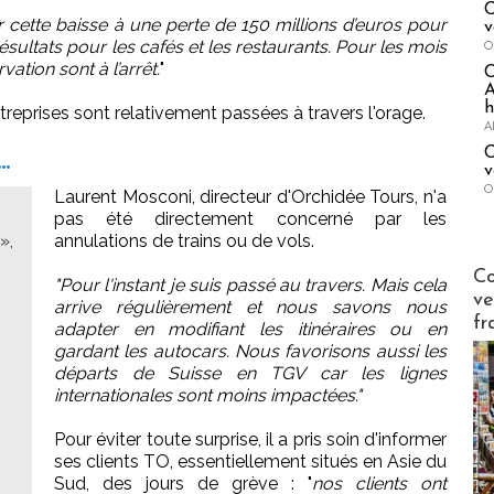
C
 cette baisse à une perte de 150 millions d’euros pour
v
ésultats pour les cafés et les restaurants. Pour les mois
O
ation sont à l’arrêt.
"
A
h
ntreprises sont relativement passées à travers l'orage.
A
C
.
v
O
Laurent Mosconi, directeur d'Orchidée Tours, n'a
pas été directement concerné par les
»,
annulations de trains ou de vols.
Publi-n
Co
"Pour l'instant je suis passé au travers. Mais cela
ve
arrive régulièrement et nous savons nous
fr
adapter en modifiant les itinéraires ou en
gardant les autocars. Nous favorisons aussi les
départs de Suisse en TGV car les lignes
internationales sont moins impactées."
Pour éviter toute surprise, il a pris soin d'informer
ses clients TO, essentiellement situés en Asie du
Sud, des jours de grève : "
nos clients ont