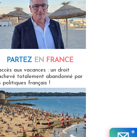
PARTEZ
EN
FRANCE
 en France
accès aux vacances : un droit
achevé totalement abandonné par
s politiques français !