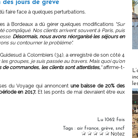
 des jours de grève
dû faire face à quelques perturbations.
ges à Bordeaux a dû gérer quelques modifications
"Sur
té compliqué. Nos clients arrivent souvent à Paris, puis
tesse.
Désormais, nous avons réorganisé les séjours en
ons su contourner le problème".
 Guidesud à Colombiers (34), a enregistré de son côté 4
 les groupes, je suis passée au travers. Mais quoi qu'on
s de commandes, les clients sont attentistes,
"
affirme-t-
Partez
L’
in
le
rises du Voyage qui annoncent
une baisse de 20% des
période en 2017.
Et les ponts de mai devraient être eux
Lu 1062 fois
Tags
:
air france
,
grève
,
sncf
Notez