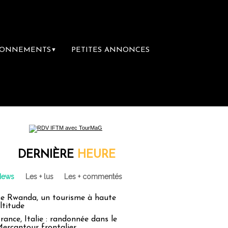
BONNEMENTS
PETITES ANNONCES
▼
ière librairie du voyage
Le groupe Sainte
DERNIÈRE
HEURE
News
Les + lus
Les + commentés
e Rwanda, un tourisme à haute
ltitude
rance, Italie : randonnée dans le
ercantour frontalier