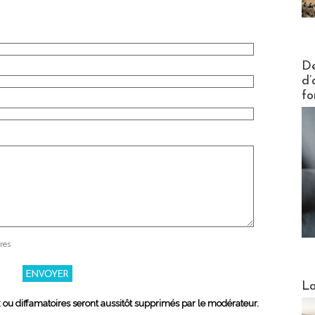
Actus V
De
d’
fo
res
Webinai
La
x ou diffamatoires seront aussitôt supprimés par le modérateur.