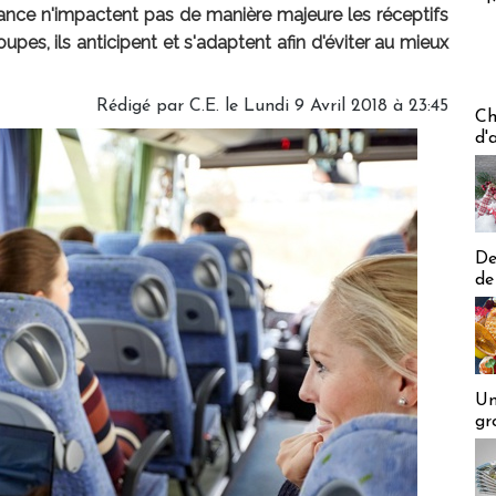
ance n'impactent pas de manière majeure les réceptifs
upes, ils anticipent et s'adaptent afin d'éviter au mieux
Rédigé par C.E. le Lundi 9 Avril 2018 à 23:45
Les off
Ch
d'
De
de
Un
gr