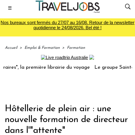
☰
Nos bureaux sont fermés du 27/07 au 16/08. Retour de la newsletter
quotidienne le 24/08/2026. Bel été !
Accueil
>
Emploi & Formation
>
Formation
", la première librairie du voyage
Le groupe Sainte-Claire
Hôtellerie de plein air : une
nouvelle formation de directeur
dans l'"attente"