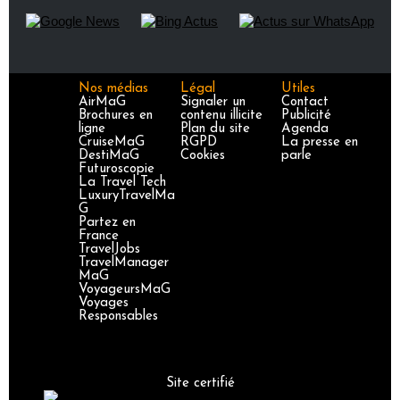
Nos médias
Légal
Utiles
AirMaG
Signaler un
Contact
Brochures en
contenu illicite
Publicité
ligne
Plan du site
Agenda
CruiseMaG
RGPD
La presse en
DestiMaG
Cookies
parle
Futuroscopie
La Travel Tech
LuxuryTravelMa
G
Partez en
France
TravelJobs
TravelManager
MaG
VoyageursMaG
Voyages
Responsables
Site certifié