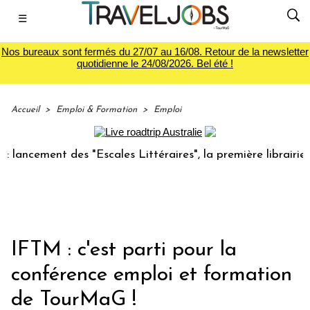
☰
Nos bureaux sont fermés du 27/07 au 16/08. Retour de la newsletter
quotidienne le 24/08/2026. Bel été !
Accueil
>
Emploi & Formation
>
Emploi
cement des "Escales Littéraires", la première librairie du v
IFTM : c'est parti pour la
conférence emploi et formation
de TourMaG !