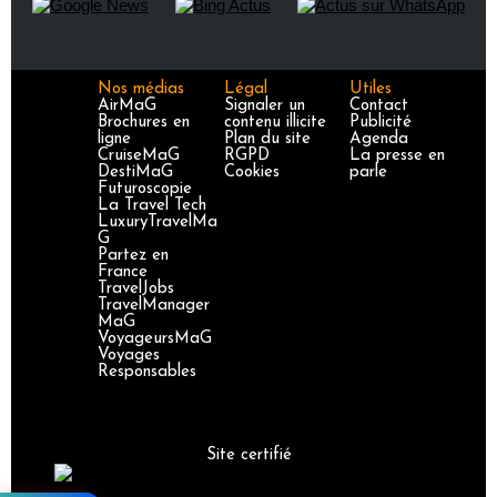
Nos médias
Légal
Utiles
AirMaG
Signaler un
Contact
Brochures en
contenu illicite
Publicité
ligne
Plan du site
Agenda
CruiseMaG
RGPD
La presse en
DestiMaG
Cookies
parle
Futuroscopie
La Travel Tech
LuxuryTravelMa
G
Partez en
France
TravelJobs
TravelManager
MaG
VoyageursMaG
Voyages
Responsables
Site certifié