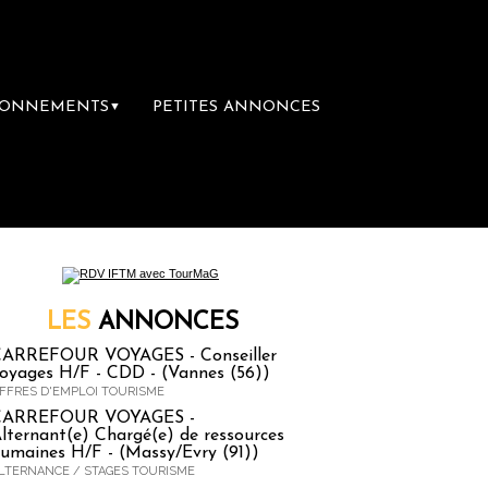
BONNEMENTS
PETITES ANNONCES
▼
emière librairie du voyage
Le groupe Sainte
LES
ANNONCES
ARREFOUR VOYAGES - Conseiller
oyages H/F - CDD - (Vannes (56))
FFRES D'EMPLOI TOURISME
CARREFOUR VOYAGES -
lternant(e) Chargé(e) de ressources
umaines H/F - (Massy/Evry (91))
LTERNANCE / STAGES TOURISME