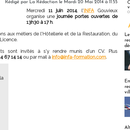
Rédigé par
La Rédaction
le Mardi 20 Mai 2014 à 11:55
C
v
Mercredi
11 juin 2014
, l'
INFA
Gouvieux
O
organise une
journée portes ouvertes de
13h30 à 17 h
.
Emploi
ns aux métiers de l'Hôtellerie et de la Restauration, du
Le
 Licence.
re
dé
dats sont invités à s'y rendre munis d'un CV. Plus
4 67 14 14
ou par mail à
info@infa-formation.com
.
la
Em
re
vi
Al