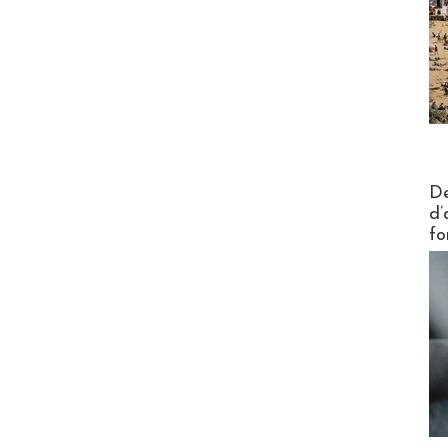
Actus V
De
d’
fo