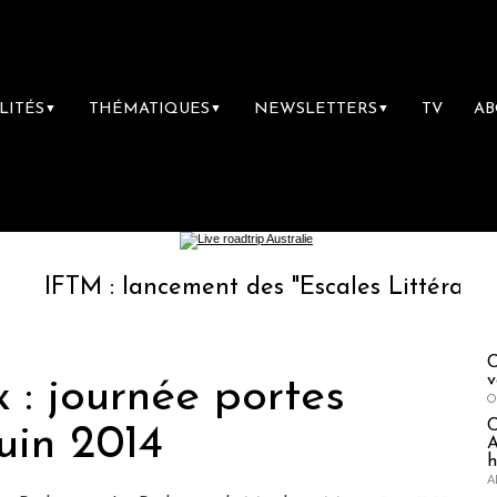
LITÉS
THÉMATIQUES
NEWSLETTERS
TV
A
▼
▼
▼
M : lancement des "Escales Littéraires", la pr
C
v
 : journée portes
O
juin 2014
A
h
A