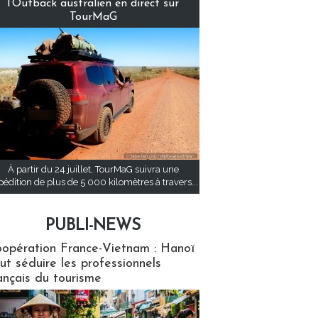
l’Outback australien en direct sur
TourMaG
À partir du 24 juillet, TourMaG suivra une
pédition de plus de 5 000 kilomètres à travers...
PUBLI-NEWS
ews
opération France-Vietnam : Hanoï
ut séduire les professionnels
ançais du tourisme