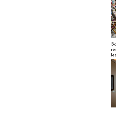
Bo
ré
le