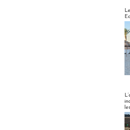
Distribu
Le
Ed
Partez
L’
in
le