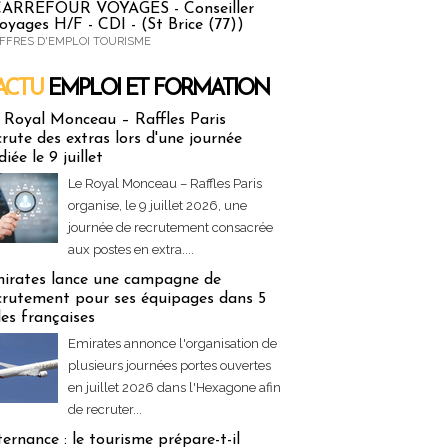
ARREFOUR VOYAGES - Conseiller
oyages H/F - CDI - (St Brice (77))
FFRES D'EMPLOI TOURISME
ACTU
EMPLOI ET FORMATION
 & Formation
 Royal Monceau – Raffles Paris
crute des extras lors d'une journée
diée le 9 juillet
Le Royal Monceau – Raffles Paris
organise, le 9 juillet 2026, une
journée de recrutement consacrée
aux postes en extra....
irates lance une campagne de
crutement pour ses équipages dans 5
lles françaises
Emirates annonce l'organisation de
plusieurs journées portes ouvertes
en juillet 2026 dans l'Hexagone afin
de recruter...
ternance : le tourisme prépare-t-il