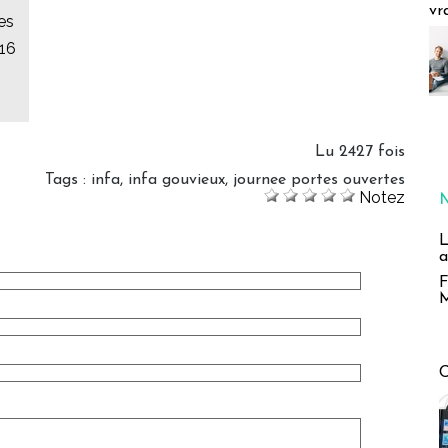
vr
es
016
Lu 2427 fois
Tags
:
infa
,
infa gouvieux
,
journee portes ouvertes
Notez
L
a
F
M