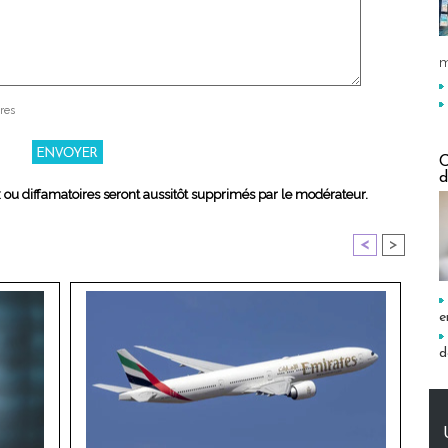
m
res
C
d
x ou diffamatoires seront aussitôt supprimés par le modérateur.
<
>
e
d