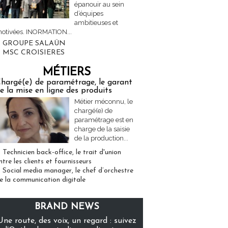
épanouir au sein
d’équipes
ambitieuses et
otivées. INORMATION...
GROUPE SALAÜN
MSC CROISIERES
MÉTIERS
hargé(e) de paramétrage, le garant
e la mise en ligne des produits
Métier méconnu, le
chargé(e) de
paramétrage est en
charge de la saisie
de la production...
Technicien back-office, le trait d'union
ntre les clients et fournisseurs
Social media manager, le chef d’orchestre
e la communication digitale
BRAND NEWS
Une route, des voix, un regard : suivez