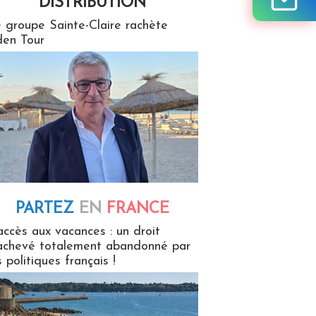
DISTRIBUTION
tion
 groupe Sainte-Claire rachète
en Tour
PARTEZ
EN
FRANCE
 en France
accès aux vacances : un droit
achevé totalement abandonné par
s politiques français !