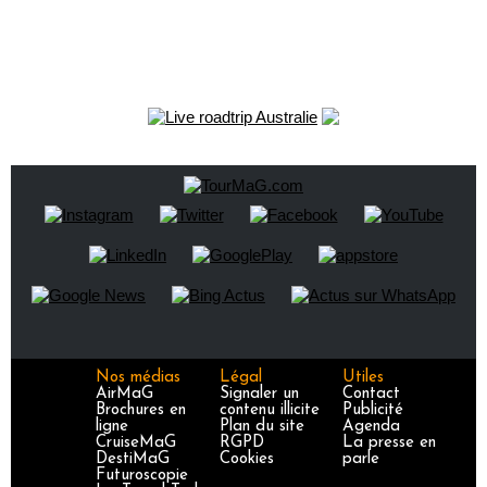
Nos médias
Légal
Utiles
AirMaG
Signaler un
Contact
Brochures en
contenu illicite
Publicité
ligne
Plan du site
Agenda
CruiseMaG
RGPD
La presse en
DestiMaG
Cookies
parle
Futuroscopie