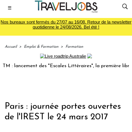
☰
Nos bureaux sont fermés du 27/07 au 16/08. Retour de la newsletter
quotidienne le 24/08/2026. Bel été !
Accueil
>
Emploi & Formation
>
Formation
 lancement des "Escales Littéraires", la première librairie
Paris : journée portes ouvertes
de l'IREST le 24 mars 2017