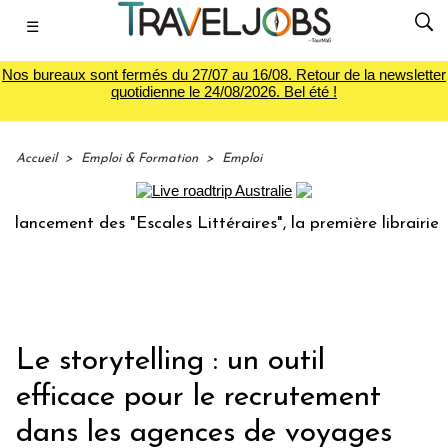
☰
Nos bureaux sont fermés du 27/07 au 16/08. Retour de la newsletter
quotidienne le 24/08/2026. Bel été !
Accueil
>
Emploi & Formation
>
Emploi
nt des "Escales Littéraires", la première librairie du voyag
Le storytelling : un outil
efficace pour le recrutement
dans les agences de voyages