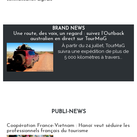
BRAND NEWS
Une route, des voix, un regard : suivez l’Outback
australien en direct sur TourMaG
À partir du 24 juillet, TourMaG
suivra une expédition de plus de
5 000 kilomètres à travers...
PUBLI-NEWS
Publi-news
Coopération France-Vietnam : Hanoï veut séduire les
professionnels français du tourisme