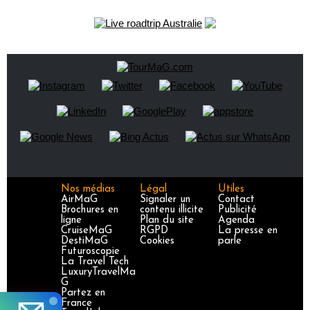
Nos médias
Légal
Utiles
AirMaG
Signaler un
Contact
Brochures en
contenu illicite
Publicité
ligne
Plan du site
Agenda
CruiseMaG
RGPD
La presse en
DestiMaG
Cookies
parle
Futuroscopie
La Travel Tech
LuxuryTravelMa
G
Partez en
France