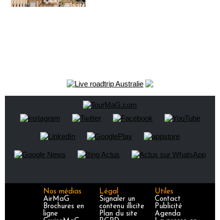
Nos médias
Légal
Utiles
AirMaG
Signaler un
Contact
Brochures en
contenu illicite
Publicité
ligne
Plan du site
Agenda