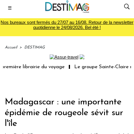
☰
Nos bureaux sont fermés du 27/07 au 16/08. Retour de la newsletter
quotidienne le 24/08/2026. Bel été !
Accueil
>
DESTIMAG
remière librairie du voyage
Le groupe Sainte-Claire rac
Madagascar : une importante
épidémie de rougeole sévit sur
l'île