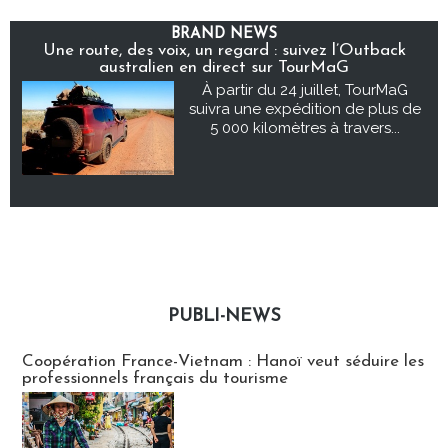
BRAND NEWS
Une route, des voix, un regard : suivez l’Outback
australien en direct sur TourMaG
À partir du 24 juillet, TourMaG
suivra une expédition de plus de
5 000 kilomètres à travers...
PUBLI-NEWS
Publi-news
Coopération France-Vietnam : Hanoï veut séduire les
professionnels français du tourisme