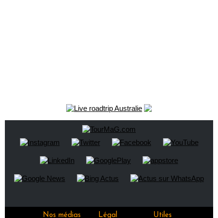
Nos médias
Légal
Utiles