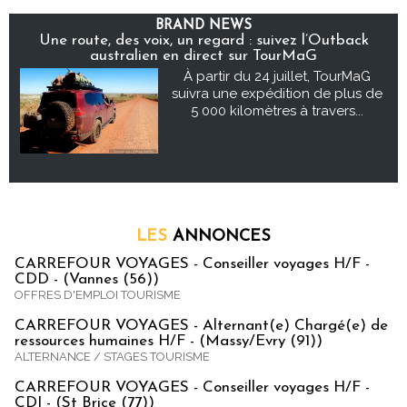
BRAND NEWS
Une route, des voix, un regard : suivez l’Outback
australien en direct sur TourMaG
À partir du 24 juillet, TourMaG
suivra une expédition de plus de
5 000 kilomètres à travers...
LES
ANNONCES
CARREFOUR VOYAGES - Conseiller voyages H/F -
CDD - (Vannes (56))
OFFRES D'EMPLOI TOURISME
CARREFOUR VOYAGES - Alternant(e) Chargé(e) de
ressources humaines H/F - (Massy/Evry (91))
ALTERNANCE / STAGES TOURISME
CARREFOUR VOYAGES - Conseiller voyages H/F -
CDI - (St Brice (77))