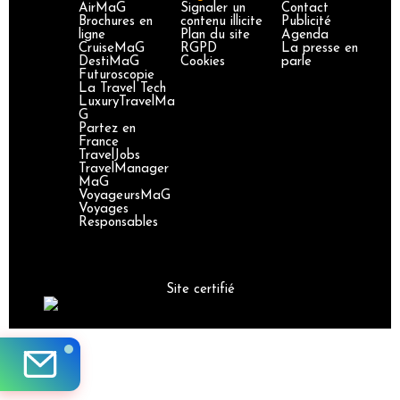
AirMaG
Signaler un
Contact
Brochures en
contenu illicite
Publicité
ligne
Plan du site
Agenda
CruiseMaG
RGPD
La presse en
DestiMaG
Cookies
parle
Futuroscopie
La Travel Tech
LuxuryTravelMa
G
Partez en
France
TravelJobs
TravelManager
MaG
VoyageursMaG
Voyages
Responsables
Site certifié