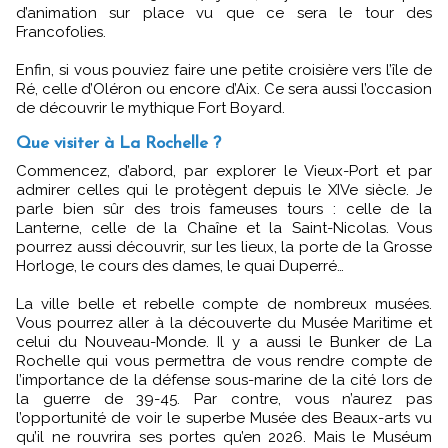
d’animation sur place vu que ce sera le tour des
Francofolies.
Enfin, si vous pouviez faire une petite croisière vers l’île de
Ré, celle d’Oléron ou encore d’Aix. Ce sera aussi l’occasion
de découvrir le mythique Fort Boyard.
Que visiter à La Rochelle ?
Commencez, d’abord, par explorer le Vieux-Port et par
admirer celles qui le protègent depuis le XIVe siècle. Je
parle bien sûr des trois fameuses tours : celle de la
Lanterne, celle de la Chaîne et la Saint-Nicolas. Vous
pourrez aussi découvrir, sur les lieux, la porte de la Grosse
Horloge, le cours des dames, le quai Duperré…
La ville belle et rebelle compte de nombreux musées.
Vous pourrez aller à la découverte du Musée Maritime et
celui du Nouveau-Monde. Il y a aussi le Bunker de La
Rochelle qui vous permettra de vous rendre compte de
l’importance de la défense sous-marine de la cité lors de
la guerre de 39-45. Par contre, vous n’aurez pas
l’opportunité de voir le superbe Musée des Beaux-arts vu
qu’il ne rouvrira ses portes qu’en 2026. Mais le Muséum