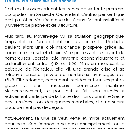
Un peu d'histoire sur La Rochelle
Certains historiens situent les traces de sa toute première
occupation au Xe siècle. Cependant, d’autres pensent que
c’est plutôt au Ve siècle que des Alains s’y sont installés et
y vivaient de pêche et de viticulture.
Plus tard, au Moyen-âge, vu sa situation géographique,
l’implantation d’un port fut une évidence. La Rochelle
devient alors une cité marchande prospère grâce au
commerce du sel et du vin. Ville protestante et ayant de
nombreuses libertés, elle rayonne économiquement et
culturellement entre 1568 et 1620. Mais en menaçant la
politique de Richelieu, elle vit une grande crise et se
retrouve, ensuite, privée de nombreux avantages dès
1628. Elle retombe, cependant, rapidement sur ses pattes
grâce à son fructueux commerce maritime.
Malheureusement, le port qui a fait son succès a
activement participé de la traite des noirs durant le Siècle
des Lumières. Lors des guerres mondiales, elle ne subira
pratiquement pas de dégâts.
Actuellement, la ville se veut verte et milite activement
pour cela. Son économie se base principalement sur la