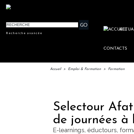
ACTUA
Recherche avancée
CONTACTS
Accueil
>
Emploi & Formation
>
Formation
IFTM : 
Selectour Afat
de journées à 
E-learnings, éductours, forma