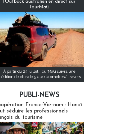
l’Outback australien en direct sur
TourMaG
À partir du 24 juillet, TourMaG suivra une
pédition de plus de 5 000 kilomètres à travers...
PUBLI-NEWS
ews
opération France-Vietnam : Hanoï
ut séduire les professionnels
ançais du tourisme