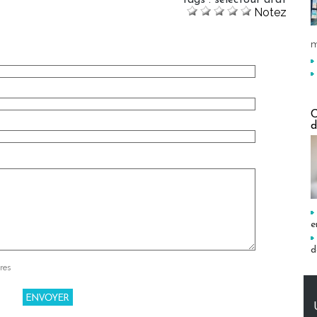
Tags
:
selectour afat
Notez
m
C
d
e
d
res