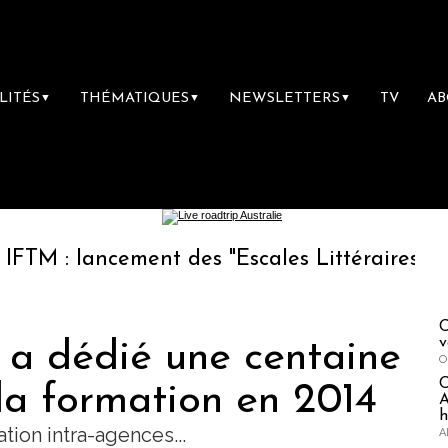
LITÉS
THÉMATIQUES
NEWSLETTERS
TV
A
▼
▼
▼
lancement des "Escales Littéraires", la premiè
C
v
 a dédié une centaine
O
la formation en 2014
A
h
tion intra-agences...
A