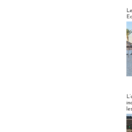
Distribu
Le
Ed
Partez
L’
in
le