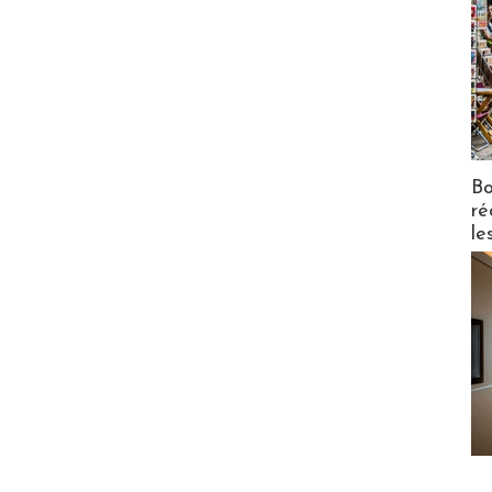
Bo
ré
le