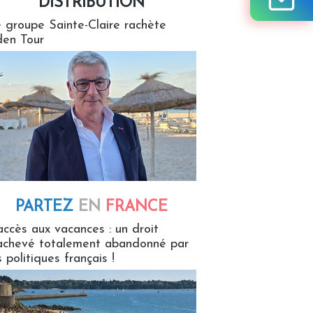
DISTRIBUTION
tion
 groupe Sainte-Claire rachète
en Tour
PARTEZ
EN
FRANCE
 en France
accès aux vacances : un droit
achevé totalement abandonné par
s politiques français !