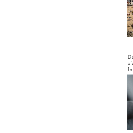
Actus V
De
d’
fo