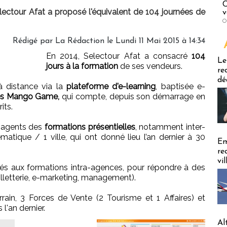
C
electour Afat a proposé l'équivalent de 104 journées de
v
O
Rédigé par
La Rédaction
le Lundi 11 Mai 2015 à 14:34
En 2014, Selectour Afat a consacré
104
Emploi
Le
jours à la formation
de ses vendeurs.
re
dé
 à distance via la
plateforme d'e-learning
, baptisée e-
les Mango Game,
qui compte, depuis son démarrage en
its.
 agents des
formations présentielles
, notamment inter-
atique / 1 ville, qui ont donné lieu l’an dernier à 30
Em
re
vi
és aux formations intra-agences, pour répondre à des
billetterie, e-marketing, management).
rrain, 3 Forces de Vente (2 Tourisme et 1 Affaires) et
l'an dernier.
Al