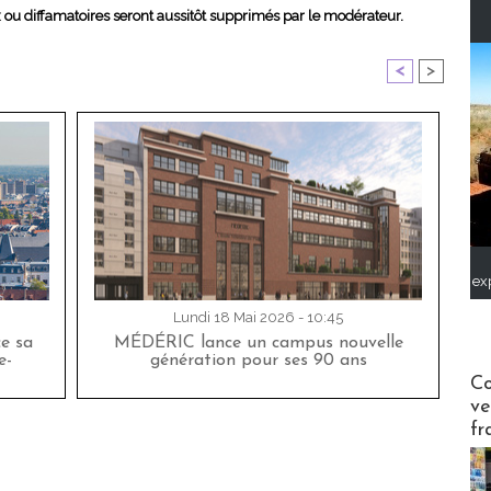
x ou diffamatoires seront aussitôt supprimés par le modérateur.
<
>
ex
Lundi 18 Mai 2026 - 10:45
ce sa
MÉDÉRIC lance un campus nouvelle
e-
génération pour ses 90 ans
Publi-n
Co
ve
fr