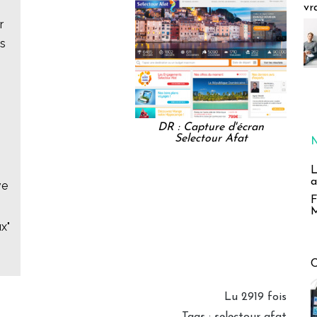
vr
r
es
DR : Capture d'écran
Selectour Afat
L
a
ve
F
M
x"
Lu 2919 fois