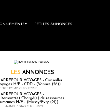
BONNEMENTS
PETITES ANNONCES
▼
re librairie du voyage
Le groupe Sainte-Cla
LES
ANNONCES
ARREFOUR VOYAGES - Conseiller
oyages H/F - CDD - (Vannes (56))
FFRES D'EMPLOI TOURISME
CARREFOUR VOYAGES -
lternant(e) Chargé(e) de ressources
umaines H/F - (Massy/Evry (91))
LTERNANCE / STAGES TOURISME