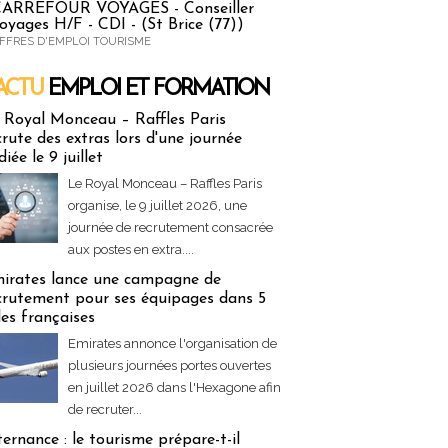
ARREFOUR VOYAGES - Conseiller
oyages H/F - CDI - (St Brice (77))
FFRES D'EMPLOI TOURISME
ACTU
EMPLOI ET FORMATION
 & Formation
 Royal Monceau – Raffles Paris
crute des extras lors d'une journée
diée le 9 juillet
Le Royal Monceau – Raffles Paris
organise, le 9 juillet 2026, une
journée de recrutement consacrée
aux postes en extra....
irates lance une campagne de
crutement pour ses équipages dans 5
lles françaises
Emirates annonce l'organisation de
plusieurs journées portes ouvertes
en juillet 2026 dans l'Hexagone afin
de recruter...
ternance : le tourisme prépare-t-il