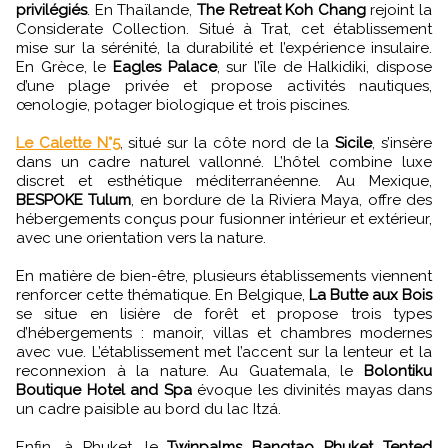
privilégiés
. En Thaïlande,
The Retreat Koh Chang
rejoint la
Considerate Collection. Situé à Trat, cet établissement
mise sur la sérénité, la durabilité et l’expérience insulaire.
En Grèce, le
Eagles Palace
, sur l’île de Halkidiki, dispose
d’une plage privée et propose activités nautiques,
œnologie, potager biologique et trois piscines.
Le Calette N°5
, situé sur la côte nord de la
Sicile
, s’insère
dans un cadre naturel vallonné. L’hôtel combine luxe
discret et esthétique méditerranéenne. Au Mexique,
BESPOKE Tulum
, en bordure de la Riviera Maya, offre des
hébergements conçus pour fusionner intérieur et extérieur,
avec une orientation vers la nature.
En matière de bien-être, plusieurs établissements viennent
renforcer cette thématique. En Belgique,
La Butte aux Bois
se situe en lisière de forêt et propose trois types
d’hébergements : manoir, villas et chambres modernes
avec vue. L’établissement met l’accent sur la lenteur et la
reconnexion à la nature. Au Guatemala, le
Bolontiku
Boutique Hotel and Spa
évoque les divinités mayas dans
un cadre paisible au bord du lac Itzá.
Enfin, à Phuket, le
Twinpalms Bangtao Phuket Tented