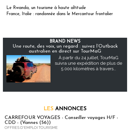
Le Rwanda, un tourisme à haute altitude
France, Italie : randonnée dans le Mercantour frontalier
BRAND NEWS
Une route, des voix, un regard : suivez l’Outback
australien en direct sur TourMaG
À partir du 24 juillet, TourMaG
suivra une expédition de plus de
5 000 kilomètres à travers...
LES
ANNONCES
CARREFOUR VOYAGES - Conseiller voyages H/F -
CDD - (Vannes (56))
OFFRES D'EMPLOI TOURISME