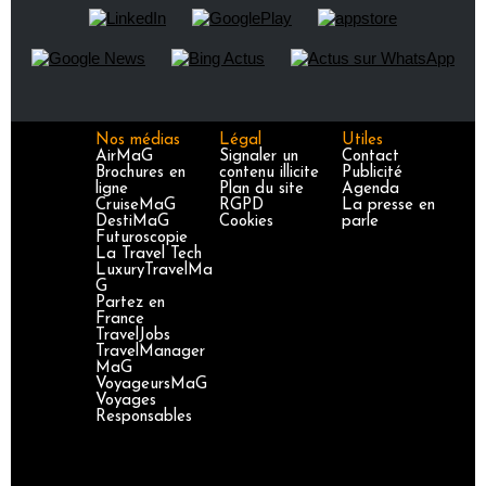
Nos médias
Légal
Utiles
AirMaG
Signaler un
Contact
Brochures en
contenu illicite
Publicité
ligne
Plan du site
Agenda
CruiseMaG
RGPD
La presse en
DestiMaG
Cookies
parle
Futuroscopie
La Travel Tech
LuxuryTravelMa
G
Partez en
France
TravelJobs
TravelManager
MaG
VoyageursMaG
Voyages
Responsables