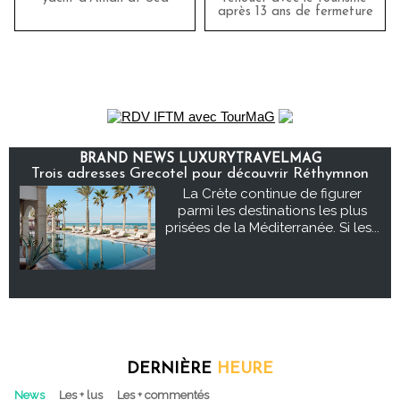
après 13 ans de fermeture
BRAND NEWS LUXURYTRAVELMAG
Trois adresses Grecotel pour découvrir Réthymnon
La Crète continue de figurer
parmi les destinations les plus
prisées de la Méditerranée. Si les...
DERNIÈRE
HEURE
News
Les + lus
Les + commentés