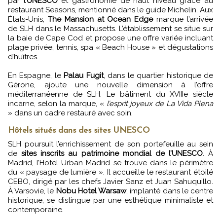
par
l’UNESCO
et gastronomie de haut niveau grâce au
restaurant Seasons, mentionné dans le guide Michelin. Aux
États-Unis,
The Mansion at Ocean Edge
marque l’arrivée
de SLH dans le Massachusetts. L’établissement se situe sur
la baie de Cape Cod et propose une offre variée incluant
plage privée, tennis, spa « Beach House » et dégustations
d’huîtres.
En Espagne, le
Palau Fugit
, dans le quartier historique de
Gérone, ajoute une nouvelle dimension à l’offre
méditerranéenne de SLH. Le bâtiment du XVIIIe siècle
incarne, selon la marque, «
l’esprit joyeux de La Vida Plena
» dans un cadre restauré avec soin.
Hôtels situés dans des sites UNESCO
SLH poursuit l’enrichissement de son portefeuille au sein
de
sites inscrits au patrimoine mondial de l’UNESCO
. À
Madrid, l’Hotel Urban Madrid se trouve dans le périmètre
du « paysage de lumière ». Il accueille le restaurant étoilé
CEBO, dirigé par les chefs Javier Sanz et Juan Sahuquillo.
À Varsovie, le
Nobu Hotel Warsaw
, implanté dans le centre
historique, se distingue par une esthétique minimaliste et
contemporaine.