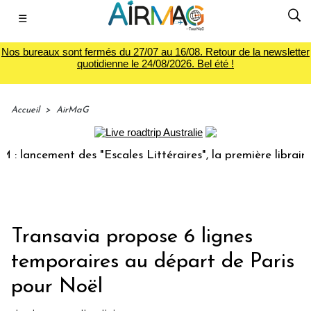
☰
Nos bureaux sont fermés du 27/07 au 16/08. Retour de la newsletter
quotidienne le 24/08/2026. Bel été !
Accueil
>
AirMaG
ncement des "Escales Littéraires", la première librairie du 
Transavia propose 6 lignes
temporaires au départ de Paris
pour Noël