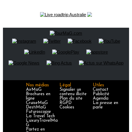
Nos médias
Légal
Utiles
AirMaG
Signaler un
Contact
Brochures en
contenu illicite
Publicité
ligne
Plan du site
Agenda
CruiseMaG
RGPD
La presse en
DestiMaG
Cookies
parle
Futuroscopie
La Travel Tech
LuxuryTravelMa
G
Partez en