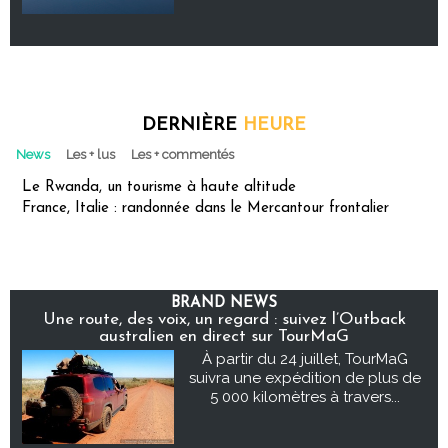
DERNIÈRE
HEURE
News
Les + lus
Les + commentés
Le Rwanda, un tourisme à haute altitude
France, Italie : randonnée dans le Mercantour frontalier
BRAND NEWS
Une route, des voix, un regard : suivez l’Outback
australien en direct sur TourMaG
À partir du 24 juillet, TourMaG
suivra une expédition de plus de
5 000 kilomètres à travers...