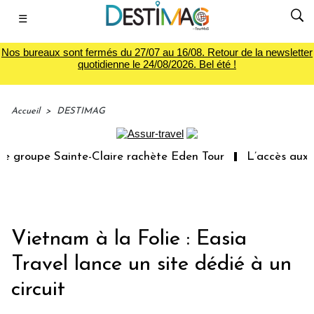
☰
Nos bureaux sont fermés du 27/07 au 16/08. Retour de la newsletter
quotidienne le 24/08/2026. Bel été !
Accueil
>
DESTIMAG
groupe Sainte-Claire rachète Eden Tour
L’accès aux vac
Vietnam à la Folie : Easia
Travel lance un site dédié à un
circuit