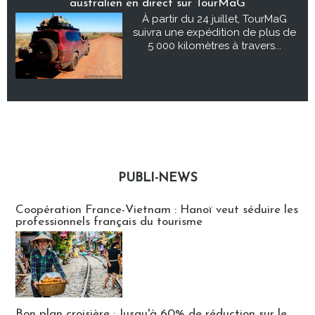
australien en direct sur TourMaG
À partir du 24 juillet, TourMaG
suivra une expédition de plus de
5 000 kilomètres à travers...
PUBLI-NEWS
Publi-news
Coopération France-Vietnam : Hanoï veut séduire les
professionnels français du tourisme
Bon plan croisière : Jusqu'à 60% de réduction sur le