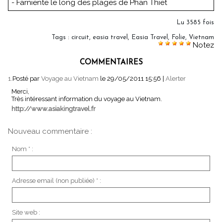
- Farniente le long des plages de Phan Thiet
Lu 3585 fois
Tags
:
circuit
,
easia travel
,
Easia Travel
,
Folie
,
Vietnam
Notez
COMMENTAIRES
1.
Posté par
Voyage au Vietnam
le 29/05/2011 15:56
|
Alerter
Merci,
Très intéressant information du voyage au Vietnam.
http://www.asiakingtravel.fr
Nouveau commentaire :
Nom * :
Adresse email (non publiée) * :
Site web :