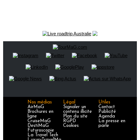
Nos médias
Légal
Utiles
AirMaG
Signaler un
Contact
Brochures en
contenu illicite
Publicité
ligne
Plan du site
Agenda
CruiseMaG
RGPD
La presse en
DestiMaG
Cookies
parle
Futuroscopie
La Travel Tech
LuxuryTravelMa