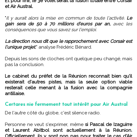
Et pour finir, le 3e volet serait la fusion totale entre Corsair
et Air Austral.
"
Il y aurait alors la mise en commun de toute l'activité.
Le
gain sera de 50 à 70 millions d'euros par an,
avec les
conséquences que vous savez sur l'emploi.
La direction nous dit que le rapprochement avec Corsair est
l'unique projet
,
" analyse Frédéric Bénard.
Depuis les sons de cloches ont quelque peu changé, mais
pas la conclusion.
Le cabinet du préfet de la Réunion reconnait bien qu'il
existerait d'autres pistes, mais la seule option viable
resterait celle menant à la fusion avec la compagnie
antillaise.
Certares nie fermement tout intérêt pour Air Austral
De l'autre côté du globe, c'est silence radio.
Personne ne veut s'exprimer, même
si Pascal de Izaguirre
et Laurent Abitbol sont actuellement à la Réunion.
Officiellement, ils y sont non pas pour traiter le cas d'Air