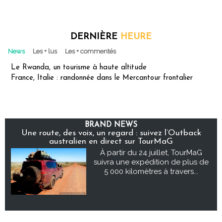
DERNIÈRE
HEURE
News
Les + lus
Les + commentés
Le Rwanda, un tourisme à haute altitude
France, Italie : randonnée dans le Mercantour frontalier
BRAND NEWS
Une route, des voix, un regard : suivez l’Outback
australien en direct sur TourMaG
À partir du 24 juillet, TourMaG
suivra une expédition de plus de
5 000 kilomètres à travers...