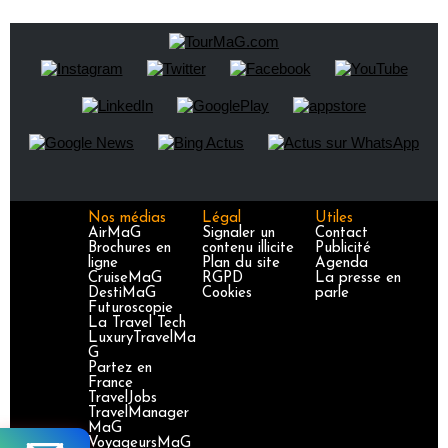
Nos médias
Légal
Utiles
AirMaG
Signaler un
Contact
Brochures en
contenu illicite
Publicité
ligne
Plan du site
Agenda
CruiseMaG
RGPD
La presse en
DestiMaG
Cookies
parle
Futuroscopie
La Travel Tech
LuxuryTravelMa
G
Partez en
France
TravelJobs
TravelManager
MaG
VoyageursMaG