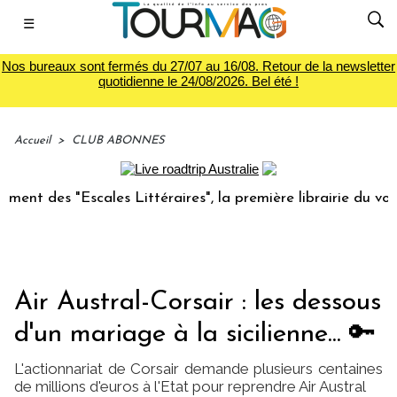
☰
Nos bureaux sont fermés du 27/07 au 16/08. Retour de la newsletter
quotidienne le 24/08/2026. Bel été !
Accueil
>
CLUB ABONNES
"Escales Littéraires", la première librairie du voyage
Le
Air Austral-Corsair : les dessous
d'un mariage à la sicilienne... 🔑
L'actionnariat de Corsair demande plusieurs centaines
de millions d'euros à l'Etat pour reprendre Air Austral