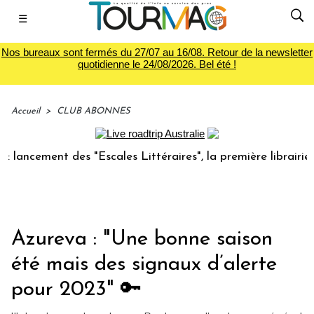
☰
Nos bureaux sont fermés du 27/07 au 16/08. Retour de la newsletter
quotidienne le 24/08/2026. Bel été !
Accueil
>
CLUB ABONNES
nt des "Escales Littéraires", la première librairie du voyag
Azureva : "Une bonne saison
été mais des signaux d’alerte
pour 2023" 🔑