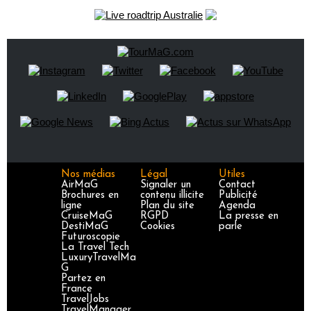
Nos médias
Légal
Utiles
AirMaG
Signaler un
Contact
Brochures en
contenu illicite
Publicité
ligne
Plan du site
Agenda
CruiseMaG
RGPD
La presse en
DestiMaG
Cookies
parle
Futuroscopie
La Travel Tech
LuxuryTravelMa
G
Partez en
France
TravelJobs
TravelManager