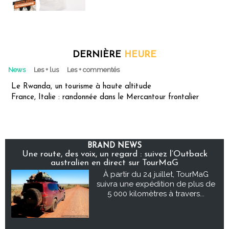
DERNIÈRE
HEURE
News
Les + lus
Les + commentés
Le Rwanda, un tourisme à haute altitude
France, Italie : randonnée dans le Mercantour frontalier
BRAND NEWS
Une route, des voix, un regard : suivez l’Outback
australien en direct sur TourMaG
À partir du 24 juillet, TourMaG
suivra une expédition de plus de
5 000 kilomètres à travers...