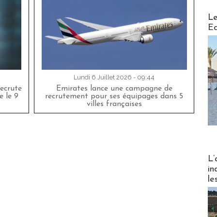
Distribu
Le
Ed
Lundi 6 Juillet 2026 - 09:44
ecrute
Emirates lance une campagne de
e le 9
recrutement pour ses équipages dans 5
villes françaises
Partez
L’
in
le