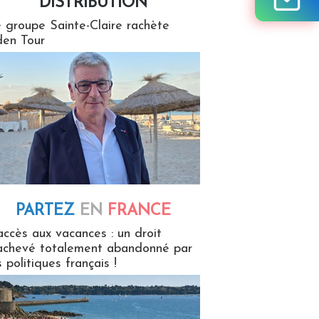
DISTRIBUTION
tion
 groupe Sainte-Claire rachète
en Tour
PARTEZ
EN
FRANCE
 en France
accès aux vacances : un droit
achevé totalement abandonné par
s politiques français !