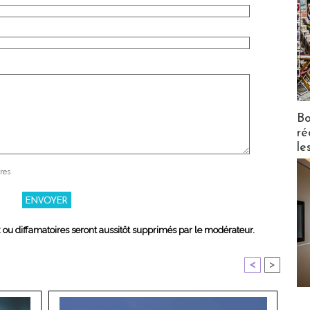
Bo
ré
le
res
x ou diffamatoires seront aussitôt supprimés par le modérateur.
<
>