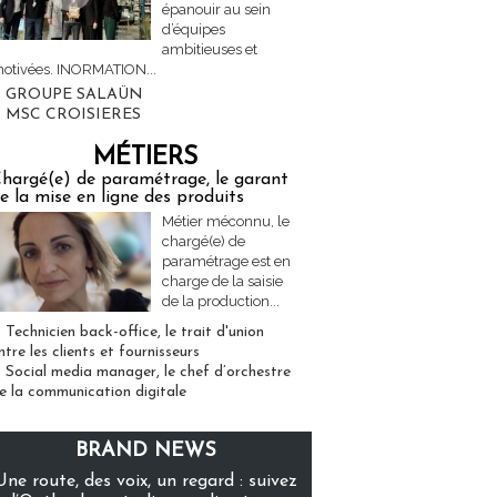
épanouir au sein
d’équipes
ambitieuses et
otivées. INORMATION...
GROUPE SALAÜN
MSC CROISIERES
MÉTIERS
hargé(e) de paramétrage, le garant
e la mise en ligne des produits
Métier méconnu, le
chargé(e) de
paramétrage est en
charge de la saisie
de la production...
Technicien back-office, le trait d'union
ntre les clients et fournisseurs
Social media manager, le chef d’orchestre
e la communication digitale
BRAND NEWS
Une route, des voix, un regard : suivez