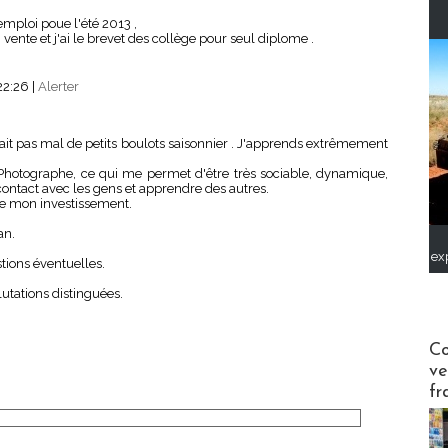
mploi poue l'été 2013 ,
 vente et j'ai le brevet des collège pour seul diplome .
22:26
|
Alerter
jà fait pas mal de petits boulots saisonnier . J'apprends extrêmement
et Photographe, ce qui me permet d'être très sociable, dynamique,
contact avec les gens et apprendre des autres.
de mon investissement.
an.
ex
stions éventuelles.
utations distinguées.
Publi-n
Co
ve
fr