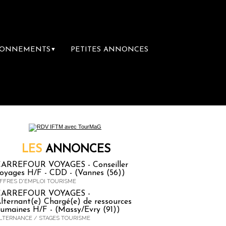
BONNEMENTS
PETITES ANNONCES
▼
ère librairie du voyage
Le groupe Sainte-Cl
LES
ANNONCES
ARREFOUR VOYAGES - Conseiller
oyages H/F - CDD - (Vannes (56))
FFRES D'EMPLOI TOURISME
CARREFOUR VOYAGES -
lternant(e) Chargé(e) de ressources
umaines H/F - (Massy/Evry (91))
LTERNANCE / STAGES TOURISME