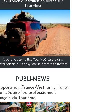
l’Outback australien en direct sur
TourMaG
À partir du 24 juillet, TourMaG suivra une
pédition de plus de 5 000 kilomètres à travers...
PUBLI-NEWS
ews
opération France-Vietnam : Hanoï
ut séduire les professionnels
ançais du tourisme