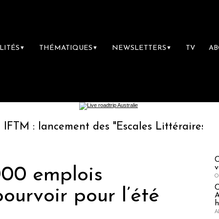
LITÉS
THÉMATIQUES
NEWSLETTERS
TV
A
▼
▼
▼
lancement des "Escales Littéraires", la premi
C
v
000 emplois
O
pourvoir pour l’été
A
h
A