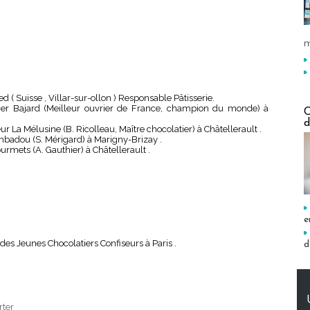
m
( Suisse , Villar-sur-ollon ) Responsable Pâtisserie.
er Bajard (Meilleur ouvrier de France, champion du monde) à
C
d
r La Mélusine (B. Ricolleau, Maître chocolatier) à Châtellerault .
badou (S. Mérigard) à Marigny-Brizay .
rmets (A. Gauthier) à Châtellerault .
e
des Jeunes Chocolatiers Confiseurs à Paris .
d
rter