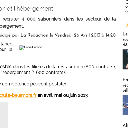
C
v
tion et l'hébergement
O
 recruter 4 000 saisonniers dans les secteur de la
hébergement.
Emploi
Le
édigé par
La Rédaction
le Vendredi 26 Avril 2013 à 14:20
re
 lance
dé
ur la
ostes
dans les filières de la restauration (800 contrats),
 l'hébergement (1 600 contrats).
Em
 de compétence peuvent postuler.
re
vi
rute-belambra.fr
en avril, mai ou juin 2013
.
Al