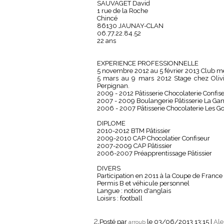
SAUVAGET David
1 rue de la Roche
Chincé
86130 JAUNAY-CLAN
06.77.22.84.52
22 ans
EXPERIENCE PROFESSIONNELLE
5 novembre 2012 au 5 février 2013 Club med 
5 mars au 9 mars 2012 Stage chez Olivi
Perpignan.
2009 - 2012 Pâtisserie Chocolaterie Confiseu
2007 - 2009 Boulangerie Pâtisserie La Gam
2006 - 2007 Pâtisserie Chocolaterie Les Gou
DIPLOME
2010-2012 BTM Pâtissier
2009-2010 CAP Chocolatier Confiseur
2007-2009 CAP Pâtissier
2006-2007 Préapprentissage Pâtissier
DIVERS
Participation en 2011 à la Coupe de France 
Permis B et véhicule personnel
Langue : notion d'anglais
Loisirs : football
2.
Posté par
le 03/06/2013 13:15
|
Ale
arroub