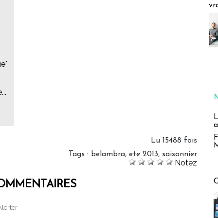
vr
ue"
..
L
a
F
Lu 15488 fois
M
Tags
:
belambra
,
ete 2013
,
saisonnier
Notez
OMMENTAIRES
Alerter