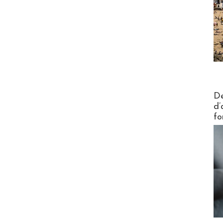
Actus V
De
d’
fo