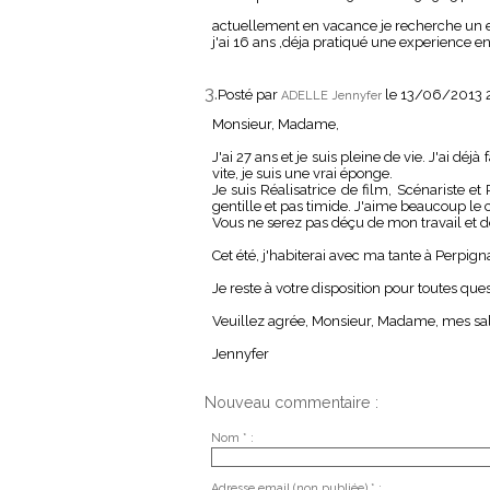
actuellement en vacance je recherche un e
j'ai 16 ans ,déja pratiqué une experience en
3.
Posté par
le 13/06/2013 
ADELLE Jennyfer
Monsieur, Madame,
J'ai 27 ans et je suis pleine de vie. J'ai dé
vite, je suis une vrai éponge.
Je suis Réalisatrice de film, Scénariste 
gentille et pas timide. J'aime beaucoup le 
Vous ne serez pas déçu de mon travail et 
Cet été, j'habiterai avec ma tante à Perpign
Je reste à votre disposition pour toutes que
Veuillez agrée, Monsieur, Madame, mes sal
Jennyfer
Nouveau commentaire :
Nom * :
Adresse email (non publiée) * :