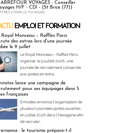
ARREFOUR VOYAGES - Conseiller
oyages H/F - CDI - (St Brice (77))
FFRES D'EMPLOI TOURISME
ACTU
EMPLOI ET FORMATION
 & Formation
 Royal Monceau – Raffles Paris
crute des extras lors d'une journée
diée le 9 juillet
Le Royal Monceau – Raffles Paris
organise, le 9 juillet 2026, une
journée de recrutement consacrée
aux postes en extra....
irates lance une campagne de
crutement pour ses équipages dans 5
lles françaises
Emirates annonce l'organisation de
plusieurs journées portes ouvertes
en juillet 2026 dans l'Hexagone afin
de recruter...
ternance : le tourisme prépare-t-il