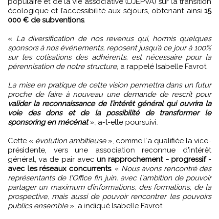
populaire et de la vie associative (DJEPVA) sur la transition
écologique et l’accessibilité aux séjours, obtenant ainsi
15
000 € de subventions
.
«
La diversification de nos revenus qui, hormis quelques
sponsors à nos événements, reposent jusqu’à ce jour à 100%
sur les cotisations des adhérents, est nécessaire pour la
pérennisation de notre structure
, a rappelé Isabelle Favrot.
La mise en pratique de cette vision permettra dans un futur
proche de faire à nouveau une demande de rescrit pour
valider la reconnaissance de l’intérêt général qui ouvrira la
voie des dons et de la possibilité de transformer le
sponsoring en mécénat
», a-t-elle poursuivi.
Cette «
évolution ambitieuse
», comme l'a qualifiée la vice-
présidente, vers une association reconnue d'intérêt
général, va de pair avec
un rapprochement - progressif -
avec les réseaux concurrents
. «
Nous avons rencontré des
représentants de l'Office fin juin, avec l'ambition de pouvoir
partager un maximum d’informations, des formations, de la
prospective, mais aussi de pouvoir rencontrer les pouvoirs
publics ensemble
», a indiqué Isabelle Favrot.