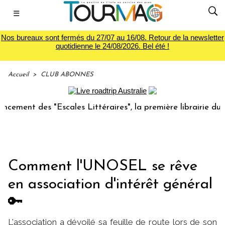
☰
Nos bureaux sont fermés du 27/07 au 16/08. Retour de la newsletter
quotidienne le 24/08/2026. Bel été !
Accueil
>
CLUB ABONNES
es "Escales Littéraires", la première librairie du voyage
Comment l'UNOSEL se rêve
en association d'intérêt général
🔑
L'association a dévoilé sa feuille de route lors de son