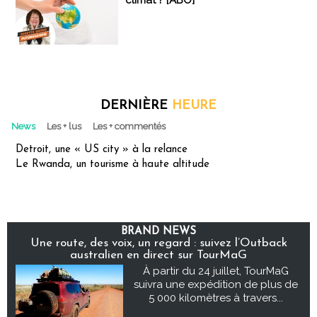
DERNIÈRE
HEURE
News
Les + lus
Les + commentés
Detroit, une « US city » à la relance
Le Rwanda, un tourisme à haute altitude
BRAND NEWS
Une route, des voix, un regard : suivez l’Outback
australien en direct sur TourMaG
À partir du 24 juillet, TourMaG
suivra une expédition de plus de
5 000 kilomètres à travers...