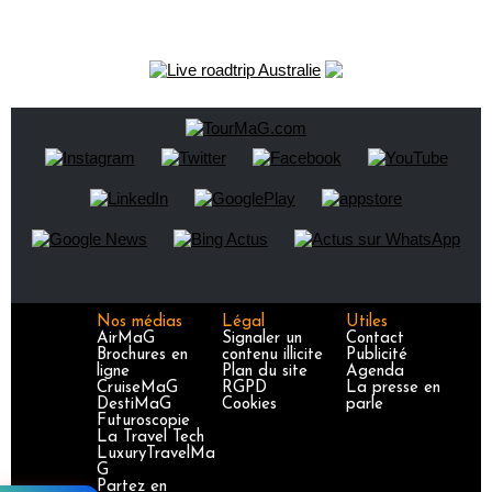
Nos médias
Légal
Utiles
AirMaG
Signaler un
Contact
Brochures en
contenu illicite
Publicité
ligne
Plan du site
Agenda
CruiseMaG
RGPD
La presse en
DestiMaG
Cookies
parle
Futuroscopie
La Travel Tech
LuxuryTravelMa
G
Partez en