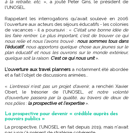
à la retraite, etc.
», a jouté Peter Gins, le président de
l'UNOSEL.
Rappelant les interrogations qu'avait soulevé en 2006
l'ouverture aux acteurs des séjours éducatifs - les colonies
de vacances - il a poursuivi : «
C'était une bonne idée de
les faire rentrer. Le plus important, c'est de trouver ce qui
nous relie et nous l'avons trouvé :
nous sommes tous dans
l'éducatif
, nous apportons quelque chose aux jeunes sur le
plan éducatif et nous les ouvrons sur le monde extérieur,
quelque soit la raison.
C'est ce qui nous unit
».
L'ouverture aux travel planners
a notamment été abordée
et a fait l'objet de discussions animées...
«
L’entresoi n'est pas un projet d'avenir
, a renchéri Xavier
Obert, le trésorier de l'UNOSEL,
et notre volonté
d'ouverture passera par la qualité, au travers de deux de
nos pôles :
la prospective et l'expertise
».
La prospective pour devenir « crédible auprès des
pouvoirs publics »
La prospective, l'UNOSEL en fait depuis 2019, mais n'avait
pas jusqu'à présent de stratégie cohérente.