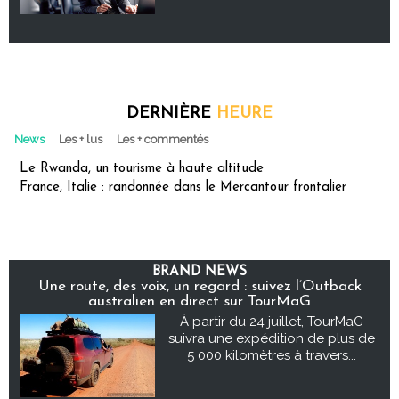
DERNIÈRE
HEURE
News
Les + lus
Les + commentés
Le Rwanda, un tourisme à haute altitude
France, Italie : randonnée dans le Mercantour frontalier
BRAND NEWS
Une route, des voix, un regard : suivez l’Outback
australien en direct sur TourMaG
À partir du 24 juillet, TourMaG
suivra une expédition de plus de
5 000 kilomètres à travers...