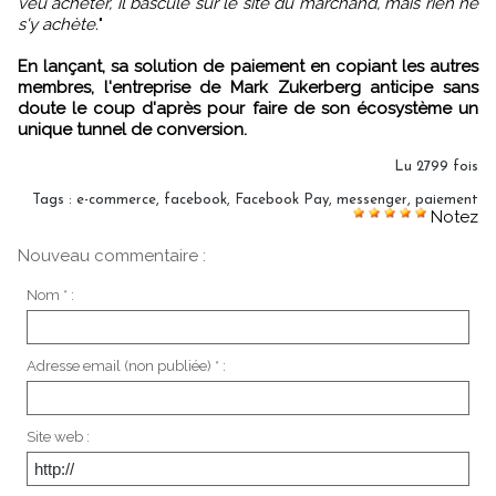
veu acheter, il bascule sur le site du marchand, mais rien ne
s'y achète.
"
En lançant, sa solution de paiement en copiant les autres
membres, l'entreprise de Mark Zukerberg anticipe sans
doute le coup d'après pour faire de son écosystème un
unique tunnel de conversion.
Lu 2799 fois
Tags
:
e-commerce
,
facebook
,
Facebook Pay
,
messenger
,
paiement
Notez
Nouveau commentaire :
Nom * :
Adresse email (non publiée) * :
Site web :