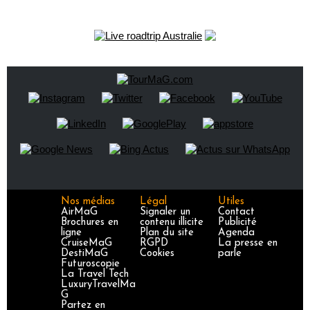
Nos médias
Légal
Utiles
AirMaG
Signaler un
Contact
Brochures en
contenu illicite
Publicité
ligne
Plan du site
Agenda
CruiseMaG
RGPD
La presse en
DestiMaG
Cookies
parle
Futuroscopie
La Travel Tech
LuxuryTravelMa
G
Partez en