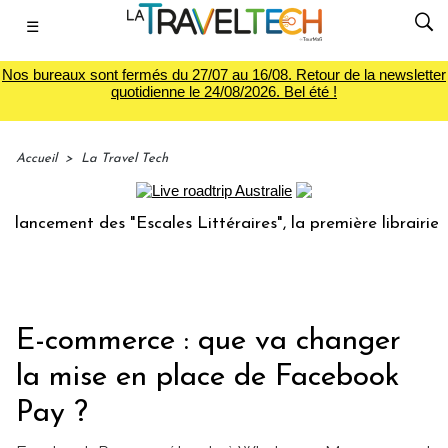
☰
Nos bureaux sont fermés du 27/07 au 16/08. Retour de la newsletter
quotidienne le 24/08/2026. Bel été !
Accueil
>
La Travel Tech
ement des "Escales Littéraires", la première librairie du vo
E-commerce : que va changer
la mise en place de Facebook
Pay ?