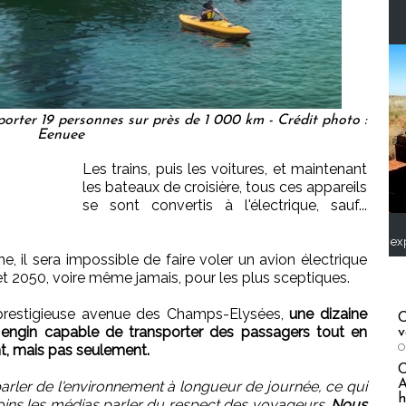
orter 19 personnes sur près de 1 000 km - Crédit photo :
Eenuee
Les trains, puis les voitures, et maintenant
les bateaux de croisière, tous ces appareils
se sont convertis à l'électrique, sauf...
ex
e, il sera impossible de faire voler un avion électrique
et 2050, voire même jamais, pour les plus sceptiques.
 prestigieuse avenue des Champs-Elysées,
une dizaine
C
 engin capable de transporter des passagers tout en
v
O
t, mais pas seulement.
A
arler de l'environnement à longueur de journée, ce qui
h
ins les médias parler du respect des voyageurs.
Nous