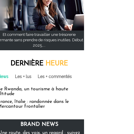
Et comment faire travailler une trésorerie
rmante sans prendre de risques inutiles. Début
2025,...
DERNIÈRE
HEURE
News
Les + lus
Les + commentés
e Rwanda, un tourisme à haute
ltitude
rance, Italie : randonnée dans le
ercantour frontalier
BRAND NEWS
Une route, des voix, un regard : suivez