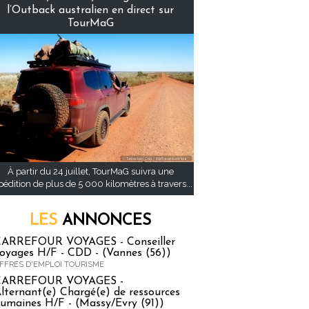
l’Outback australien en direct sur
TourMaG
À partir du 24 juillet, TourMaG suivra une
pédition de plus de 5 000 kilomètres à travers...
LES
ANNONCES
ARREFOUR VOYAGES - Conseiller
oyages H/F - CDD - (Vannes (56))
FFRES D'EMPLOI TOURISME
CARREFOUR VOYAGES -
lternant(e) Chargé(e) de ressources
umaines H/F - (Massy/Evry (91))