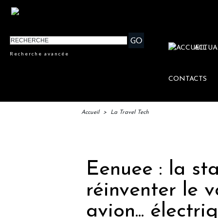
ACTUA
Recherche avancée
CONTACTS
Accueil
>
La Travel Tech
Eenuee : la st
réinventer le 
avion... électri