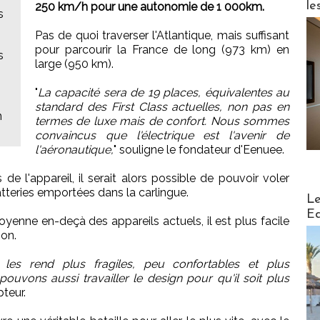
le
250 km/h pour une autonomie de 1 000km.
s
Pas de quoi traverser l'Atlantique, mais suffisant
pour parcourir la France de long (973 km) en
s
large (950 km).
"
La capacité sera de 19 places, équivalentes au
standard des First Class actuelles, non pas en
n
termes de luxe mais de confort. Nous sommes
convaincus que l'électrique est l'avenir de
l'aéronautique,
" souligne le fondateur d'Eenuee.
de l'appareil, il serait alors possible de pouvoir voler
atteries emportées dans la carlingue.
Distribu
Le
Ed
oyenne en-deçà des appareils actuels, il est plus facile
ion.
 les rend plus fragiles, peu confortables et plus
ouvons aussi travailler le design pour qu'il soit plus
pteur.