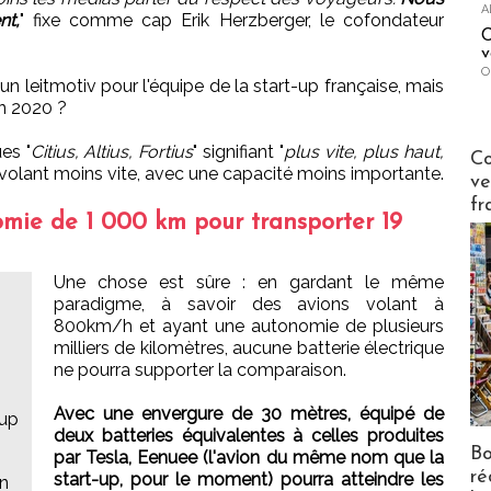
A
nt,
" fixe comme cap Erik Herzberger, le cofondateur
C
v
O
n leitmotiv pour l'équipe de la start-up française, mais
n 2020 ?
es "
Citius, Altius, Fortius
" signifiant "
plus vite, plus haut,
Publi-n
Co
in volant moins vite, avec une capacité moins importante.
ve
fr
ie de 1 000 km pour transporter 19
Une chose est sûre : en gardant le même
paradigme, à savoir des avions volant à
800km/h et ayant une autonomie de plusieurs
milliers de kilomètres, aucune batterie électrique
ne pourra supporter la comparaison.
Avec une envergure de 30 mètres, équipé de
-up
deux batteries équivalentes à celles produites
Bo
par Tesla, Eenuee (l'avion du même nom que la
ré
start-up, pour le moment) pourra atteindre les
en