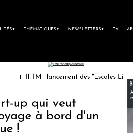
LITÉS
THÉMATIQUES
NEWSLETTERS
TV
A
▼
▼
▼
IFTM : lancement des "Escales Littéraires", 
B
A
m
art-up qui veut
voyage à bord d'un
que !