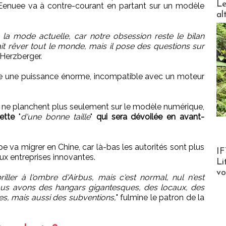
Le
Eenuee va à contre-courant en partant sur un modèle
al
la mode actuelle, car notre obsession reste le bilan
ait rêver tout le monde, mais il pose des questions sur
 Herzberger.
site une puissance énorme, incompatible avec un moteur
s ne planchent plus seulement sur le modèle numérique,
ette
"
d'une bonne taille
"
qui sera dévoilée en avant-
e va migrer en Chine, car là-bas les autorités sont plus
Product
IF
aux entreprises innovantes.
Li
v
riller à l'ombre d'Airbus, mais c'est normal, nul n'est
ous avons des hangars gigantesques, des locaux, des
es, mais aussi des subventions,
" fulmine le patron de la