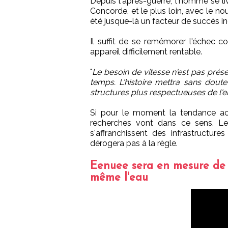
Depuis l'après-guerre, l'homme se livr
Concorde, et le plus loin, avec le n
été jusque-là un facteur de succès ind
Il suffit de se remémorer l'échec c
appareil difficilement rentable.
"
Le besoin de vitesse n'est pas pré
temps. L'histoire mettra sans dout
structures plus respectueuses de l
Si pour le moment la tendance actu
recherches vont dans ce sens. L
s'affranchissent des infrastructur
dérogera pas à la règle.
Eenuee sera en mesure de s
même l'eau