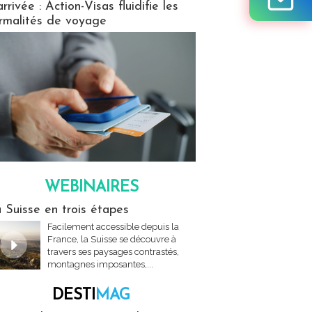
arrivée : Action-Visas fluidifie les
rmalités de voyage
WEBINAIRES
res
 Suisse en trois étapes
Facilement accessible depuis la
France, la Suisse se découvre à
travers ses paysages contrastés,
montagnes imposantes,...
DESTI
MAG
MAG