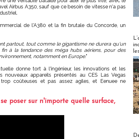
e une véritable bataille pour aller le plus vite, avec le
ouvel Airbus A350, sauf que ce besoin de vitesse n'a pas
ustriel.
ommercial de l'A380 et la fin brutale du Concorde, un
Partez
L’
sent partout, tout comme le gigantisme ne durera qu'un
in
e fin à la tendance des méga hubs aériens, pour des
le
'environnement, notamment en Europe.
"
elle donne tort à l'ingénieur, les innovations et les
es nouveaux appareils présentés au CES Las Vegas
es trop coûteuses et pas assez agiles, et Eenuee ne
e poser sur n'importe quelle surface,
Actus V
De