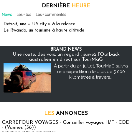
DERNIÈRE
HEURE
News
Les + lus
Les + commentés
Detroit, une « US city » à la relance
Le Rwanda, un tourisme à haute altitude
BRAND NEWS
Une route, des voix, un regard : suivez l’Outback
australien en direct sur TourMaG
À partir du 24 juillet, TourMaG suivra
une expédition de plus de 5 000
kilomètres à travers...
LES
ANNONCES
CARREFOUR VOYAGES - Conseiller voyages H/F - CDD
- (Vannes (56))