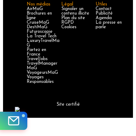
Nos médias
Légal
Utiles
AirMaG
Signaler un
Contact
Brochures en
contenu illicite
Publicité
ligne
Plan du site
Agenda
CruiseMaG
RGPD
La presse en
DestiMaG
Cookies
parle
Futuroscopie
La Travel Tech
LuxuryTravelMa
G
Partez en
France
TravelJobs
TravelManager
MaG
VoyageursMaG
Voyages
Responsables
Site certifié