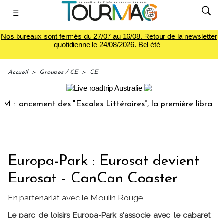
☰
Nos bureaux sont fermés du 27/07 au 16/08. Retour de la newsletter
quotidienne le 24/08/2026. Bel été !
Accueil
>
Groupes / CE
>
CE
lancement des "Escales Littéraires", la première librairie d
Europa-Park : Eurosat devient
Eurosat - CanCan Coaster
En partenariat avec le Moulin Rouge
Le parc de loisirs Europa-Park s'associe avec le cabaret