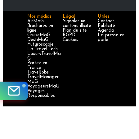
Nos médias
Légal
Utiles
AirMaG
Signaler un
Contact
Brochures en
contenu illicite
Publicité
ligne
Plan du site
Agenda
CruiseMaG
RGPD
La presse en
DestiMaG
Cookies
parle
Futuroscopie
La Travel Tech
LuxuryTravelMa
G
Partez en
France
TravelJobs
TravelManager
MaG
VoyageursMaG
Voyages
Responsables
Site certifié