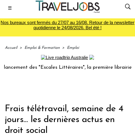
☰
Nos bureaux sont fermés du 27/07 au 16/08. Retour de la newsletter
quotidienne le 24/08/2026. Bel été !
Accueil
>
Emploi & Formation
>
Emploi
ent des "Escales Littéraires", la première librairie du voya
Frais télétravail, semaine de 4
jours... les dernières actus en
droit social