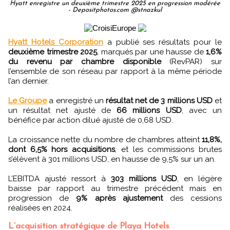
Hyatt enregistre un deuxième trimestre 2025 en progression modérée
- Depositphotos.com @stnazkul
Hyatt Hotels Corporation
a publié ses résultats pour le
deuxième trimestre 2025
, marqués par une hausse de
1,6%
du revenu par chambre disponible
(RevPAR) sur
l’ensemble de son réseau par rapport à la même période
l’an dernier.
Le Groupe
a enregistré un
résultat net de 3 millions USD
et
un résultat net ajusté de
66 millions USD
, avec un
bénéfice par action dilué ajusté de 0,68 USD.
La croissance nette du nombre de chambres atteint
11,8%,
dont 6,5% hors acquisitions
, et les commissions brutes
s’élèvent à 301 millions USD, en hausse de 9,5% sur un an.
L’EBITDA ajusté ressort à
303 millions USD
, en légère
baisse par rapport au trimestre précédent mais en
progression de
9% après ajustement
des cessions
réalisées en 2024.
L’acquisition stratégique de Playa Hotels