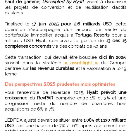
haut de gamme
,
Unscripted by Hyatt
, visant à dynamiser
les projets de conversion et de réutilisation d’actifs
existants.
Finalisée le
17 juin 2025 pour 2,6 milliards USD
, cette
opération s’accompagne d’un accord de vente du
portefeuille immobilier acquis à
Tortuga Resorts
pour 2
milliards USD. Hyatt conservera la gestion de
13 des 15
complexes concernés
via des contrats de 50 ans.
Cette transaction, qui devrait être bouclée
d’ici fin 2025
,
s’inscrit dans la stratégie
« asset-light »
du Groupe,
centrée sur
les revenus durables
et la valorisation à long
terme.
Des perspectives 2025 prudentes mais optimistes
Pour l’ensemble de l’exercice 2025,
Hyatt prévoit une
croissance du RevPAR
comprise entre 1% et 3% et une
progression nette du nombre de chambres hors
acquisitions de 6% à 7%.
L’EBITDA ajusté devrait se situer entre
1,085 et 1,130 milliard
USD
, soit une hausse de 7% à 11% après ajustement des