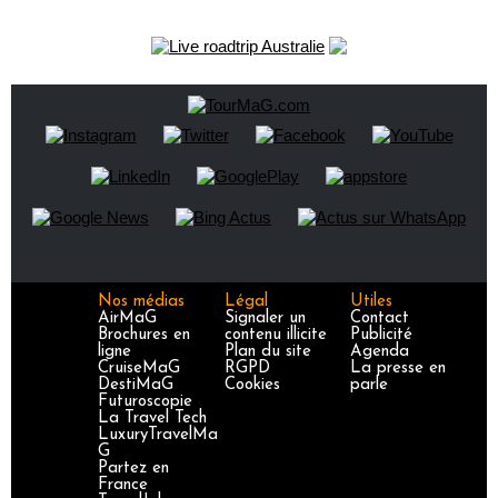
Nos médias
Légal
Utiles
AirMaG
Signaler un
Contact
Brochures en
contenu illicite
Publicité
ligne
Plan du site
Agenda
CruiseMaG
RGPD
La presse en
DestiMaG
Cookies
parle
Futuroscopie
La Travel Tech
LuxuryTravelMa
G
Partez en
France