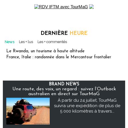
DERNIÈRE
HEURE
News
Les + lus
Les + commentés
Le Rwanda, un tourisme à haute altitude
France, Italie : randonnée dans le Mercantour frontalier
BRAND NEWS
Une route, des voix, un regard : suivez l’Outback
australien en direct sur TourMaG
À partir du 24 juillet, TourMaG
suivra une expédition de plus de
5 000 kilomètres à travers...