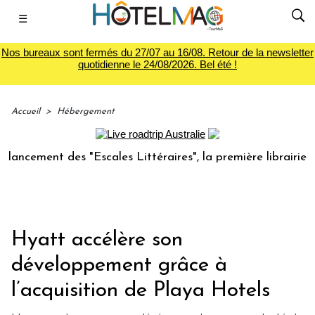
☰
Nos bureaux sont fermés du 27/07 au 16/08. Retour de la newsletter
quotidienne le 24/08/2026. Bel été !
Accueil
>
Hébergement
ement des "Escales Littéraires", la première librairie du vo
Hyatt accélère son
développement grâce à
l’acquisition de Playa Hotels