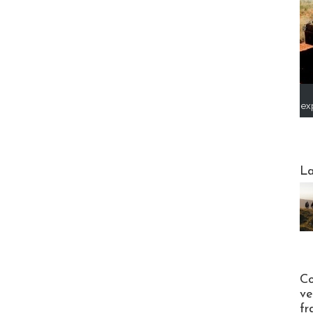
ex
Webinai
La
Publi-n
Co
ve
fr