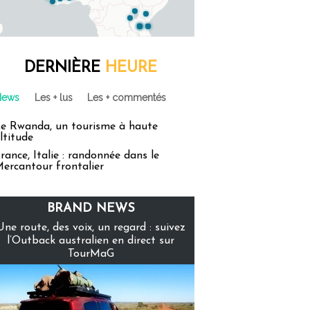
DERNIÈRE
HEURE
News
Les + lus
Les + commentés
e Rwanda, un tourisme à haute
ltitude
rance, Italie : randonnée dans le
ercantour frontalier
BRAND NEWS
Une route, des voix, un regard : suivez
l’Outback australien en direct sur
TourMaG