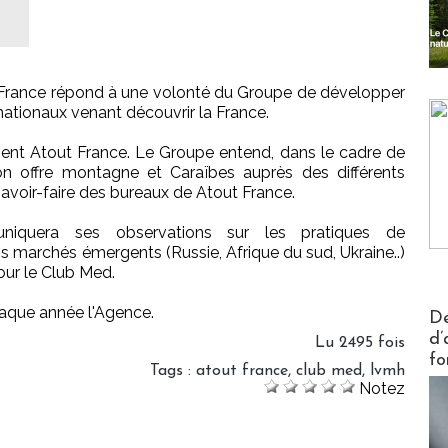
France répond à une volonté du Groupe de développer
nationaux venant découvrir la France.
ment Atout France. Le Groupe entend, dans le cadre de
 son offre montagne et Caraïbes auprès des différents
savoir-faire des bureaux de Atout France.
muniquera ses observations sur les pratiques de
 marchés émergents (Russie, Afrique du sud, Ukraine..)
our le Club Med.
haque année l'Agence.
Actus V
De
d’
Lu 2495 fois
fo
Tags
:
atout france
,
club med
,
lvmh
Notez