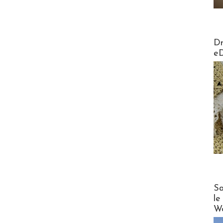
AirMa
Dr
e
Cruise
Sa
le
Wo