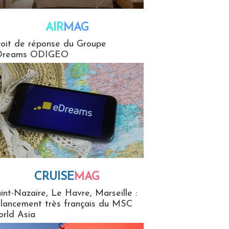
AIR
MAG
G
oit de réponse du Groupe
Dreams ODIGEO
CRUISE
MAG
MaG
int-Nazaire, Le Havre, Marseille :
 lancement très français du MSC
rld Asia