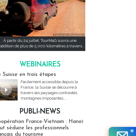
À partir du 24 juillet, TourMaG suivra une
pédition de plus de 5 000 kilomètres à travers...
WEBINAIRES
res
 Suisse en trois étapes
Facilement accessible depuis la
France, la Suisse se découvre à
travers ses paysages contrastés,
montagnes imposantes,...
PUBLI-NEWS
ews
opération France-Vietnam : Hanoï
ut séduire les professionnels
ançais du tourisme