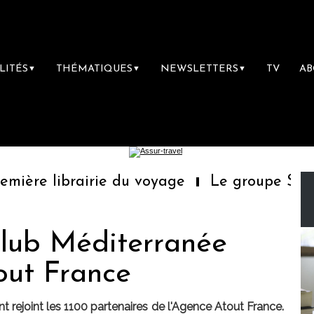
LITÉS
THÉMATIQUES
NEWSLETTERS
TV
A
▼
▼
▼
ière librairie du voyage
Le groupe Sainte-
lub Méditerranée
out France
nt rejoint les 1100 partenaires de l'Agence Atout France.