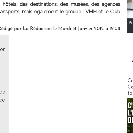
 hôtels, des destinations, des musées, des agences
transports, mais également le groupe LVMH et le Club
Pr
Rédigé par
La Rédaction
le Mardi 31 Janvier 2012 à 19:08
son
Communi
Co
Ca
 de
to
ace