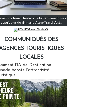
ésent sur le marché de la mobilité internationale
depuis plus de vingt ans, Assur-Travel s'est...
COMMUNIQUÉS DES
AGENCES TOURISTIQUES
LOCALES
qués des agences touristiques locales
mment l’IA de Destination
nada booste l’attractivité
uristique