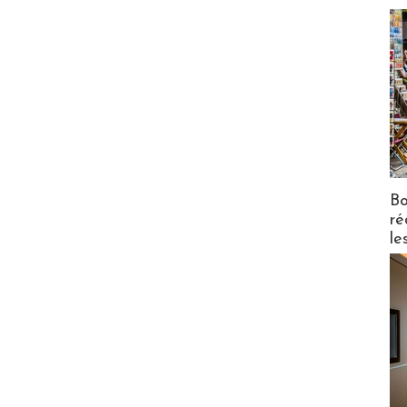
Bo
ré
le