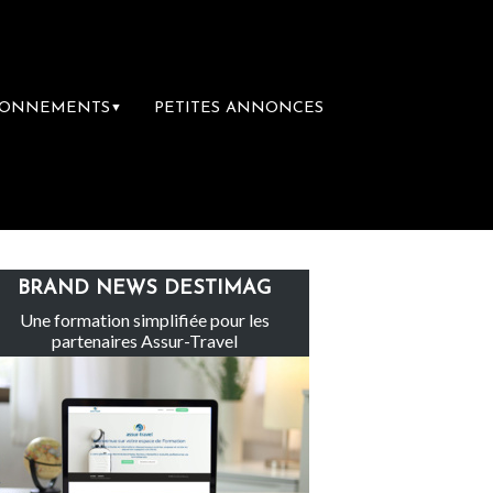
BONNEMENTS
PETITES ANNONCES
▼
Claire rachète Eden Tour
L’accès aux vaca
BRAND NEWS DESTIMAG
Une formation simplifiée pour les
partenaires Assur-Travel