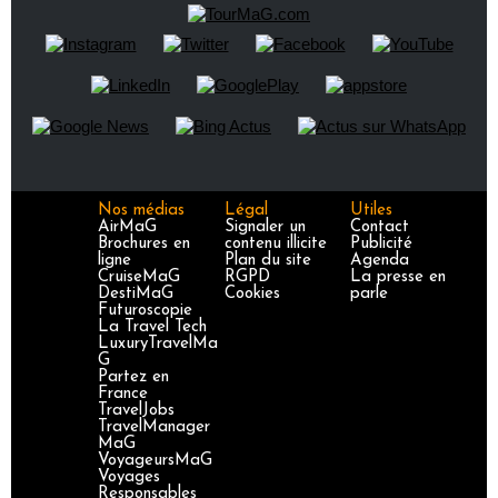
Nos médias
Légal
Utiles
AirMaG
Signaler un
Contact
Brochures en
contenu illicite
Publicité
ligne
Plan du site
Agenda
CruiseMaG
RGPD
La presse en
DestiMaG
Cookies
parle
Futuroscopie
La Travel Tech
LuxuryTravelMa
G
Partez en
France
TravelJobs
TravelManager
MaG
VoyageursMaG
Voyages
Responsables