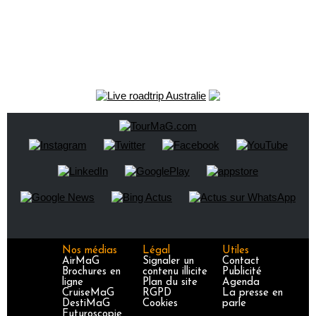
Nos médias
Légal
Utiles
AirMaG
Signaler un
Contact
Brochures en
contenu illicite
Publicité
ligne
Plan du site
Agenda
CruiseMaG
RGPD
La presse en
DestiMaG
Cookies
parle
Futuroscopie