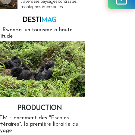
travers ses paysages contrastés,
montagnes imposantes,...
DESTI
MAG
MAG
 Rwanda, un tourisme à haute
titude
PRODUCTION
ion
TM : lancement des "Escales
ttéraires", la première librairie du
oyage