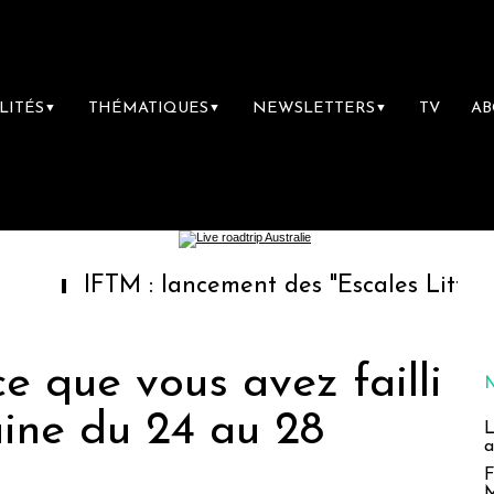
LITÉS
THÉMATIQUES
NEWSLETTERS
TV
A
▼
▼
▼
IFTM : lancement des "Escales Littéraires", l
ce que vous avez failli
aine du 24 au 28
L
a
F
M