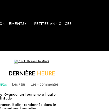
BONNEMENTS
PETITES ANNONCES
▼
a première librairie du voyage
Le groupe S
DERNIÈRE
HEURE
News
Les + lus
Les + commentés
e Rwanda, un tourisme à haute
ltitude
rance, Italie : randonnée dans le
ercantour frontalier