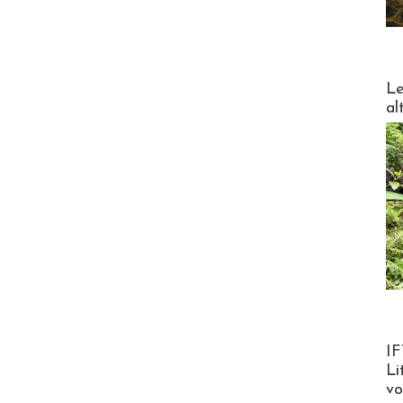
DESTI
Le
al
Product
IF
Li
v