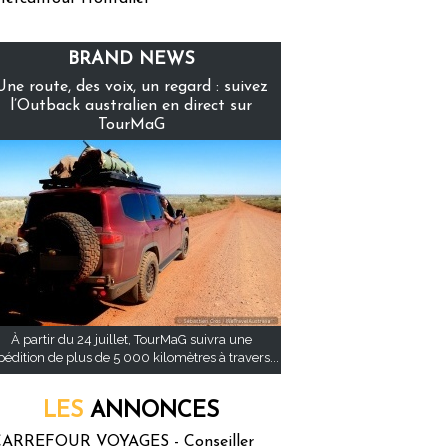
BRAND NEWS
Une route, des voix, un regard : suivez
l’Outback australien en direct sur
TourMaG
À partir du 24 juillet, TourMaG suivra une
pédition de plus de 5 000 kilomètres à travers...
LES
ANNONCES
ARREFOUR VOYAGES - Conseiller