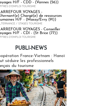
oyages H/F - CDD - (Vannes (56))
FFRES D'EMPLOI TOURISME
CARREFOUR VOYAGES -
lternant(e) Chargé(e) de ressources
umaines H/F - (Massy/Evry (91))
LTERNANCE / STAGES TOURISME
ARREFOUR VOYAGES - Conseiller
oyages H/F - CDI - (St Brice (77))
FFRES D'EMPLOI TOURISME
PUBLI-NEWS
ews
opération France-Vietnam : Hanoï
ut séduire les professionnels
ançais du tourisme