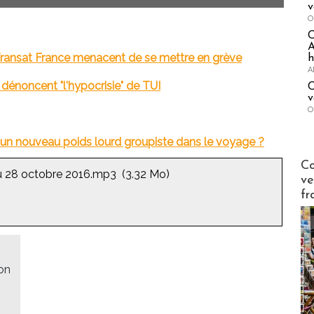
v
O
A
s Transat France menacent de se mettre en grève
h
A
 dénoncent "l'hypocrisie" de TUI
C
v
O
: un nouveau poids lourd groupiste dans le voyage ?
Publi-n
Co
u 28 octobre 2016.mp3
(3.32 Mo)
ve
fr
on