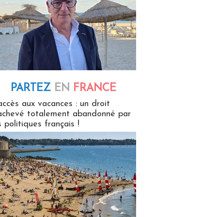
PARTEZ
EN
FRANCE
 en France
accès aux vacances : un droit
achevé totalement abandonné par
s politiques français !