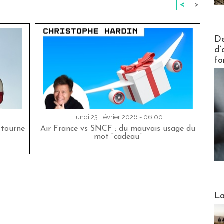
<
>
Actus V
De
d’
fo
Lundi 23 Février 2026 - 06:00
 tourne
Air France vs SNCF : du mauvais usage du
mot “cadeau”
Webinai
La