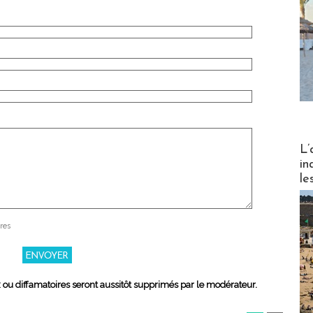
Partez
L’
in
le
res
x ou diffamatoires seront aussitôt supprimés par le modérateur.