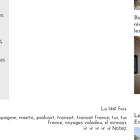
es
Bo
ré
le
 %
ues
Lu 1441 fois
Distribu
Le
mpagnie
,
meetic
,
podcast
,
transat
,
transat france
,
tui
,
tui
Ed
france
,
voyages valadou
,
xl airways
Notez