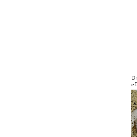
AirMa
Dr
e