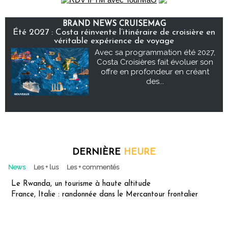
BRAND NEWS CRUISEMAG
Été 2027 : Costa réinvente l’itinéraire de croisière en
véritable expérience de voyage
Avec sa programmation été 2027,
Costa Croisières fait évoluer son
offre en profondeur en créant
des...
DERNIÈRE
HEURE
News
Les + lus
Les + commentés
Le Rwanda, un tourisme à haute altitude
France, Italie : randonnée dans le Mercantour frontalier