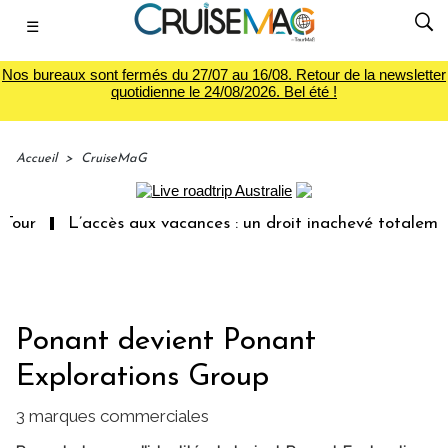
☰
Nos bureaux sont fermés du 27/07 au 16/08. Retour de la newsletter
quotidienne le 24/08/2026. Bel été !
Accueil
>
CruiseMaG
L’accès aux vacances : un droit inachevé totalement aban
Ponant devient Ponant
Explorations Group
3 marques commerciales