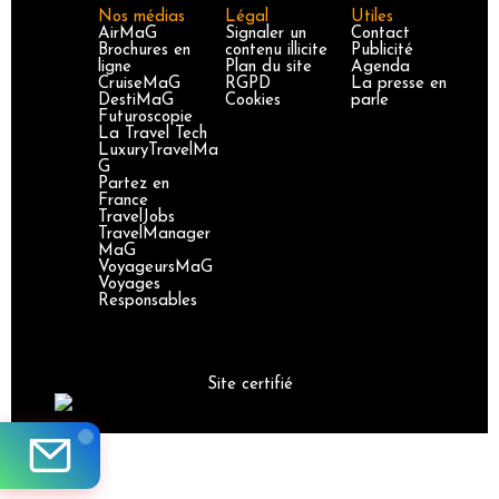
Nos médias
Légal
Utiles
AirMaG
Signaler un
Contact
Brochures en
contenu illicite
Publicité
ligne
Plan du site
Agenda
CruiseMaG
RGPD
La presse en
DestiMaG
Cookies
parle
Futuroscopie
La Travel Tech
LuxuryTravelMa
G
Partez en
France
TravelJobs
TravelManager
MaG
VoyageursMaG
Voyages
Responsables
Site certifié