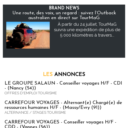
BRAND NEWS
Une route, des voix, un regard : suivez l’Outback
australien en direct sur TourMaG
À partir du 24 juillet, TourMaG
suivra une expédition de plus de
5 000 kilomètres à travers...
LES
ANNONCES
LE GROUPE SALAUN - Conseiller voyages H/F - CDI
- (Nancy (54))
OFFRES D'EMPLOI TOURISME
CARREFOUR VOYAGES - Alternant(e) Chargé(e) de
ressources humaines H/F - (Massy/Evry (91))
ALTERNANCE / STAGES TOURISME
CARREFOUR VOYAGES - Conseiller voyages H/F -
CDD - (Vannes (56))