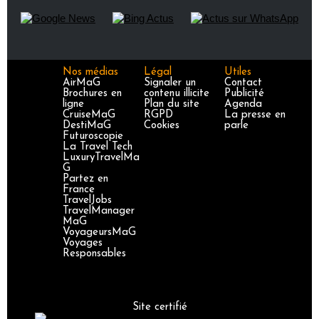
Nos médias
Légal
Utiles
AirMaG
Signaler un
Contact
Brochures en
contenu illicite
Publicité
ligne
Plan du site
Agenda
CruiseMaG
RGPD
La presse en
DestiMaG
Cookies
parle
Futuroscopie
La Travel Tech
LuxuryTravelMa
G
Partez en
France
TravelJobs
TravelManager
MaG
VoyageursMaG
Voyages
Responsables
Site certifié