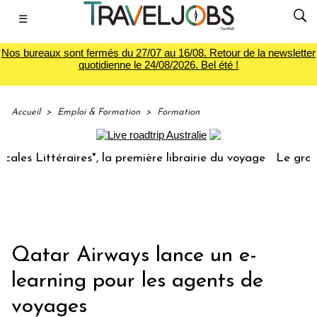
☰
Nos bureaux sont fermés du 27/07 au 16/08. Retour de la newsletter
quotidienne le 24/08/2026. Bel été !
Accueil
>
Emploi & Formation
>
Formation
ittéraires", la première librairie du voyage
Le groupe Sai
Qatar Airways lance un e-
learning pour les agents de
voyages