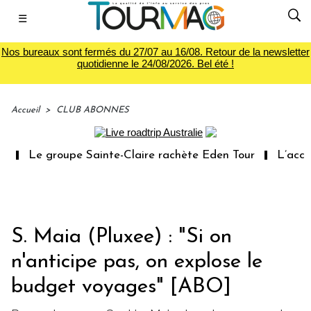
☰
Nos bureaux sont fermés du 27/07 au 16/08. Retour de la newsletter
quotidienne le 24/08/2026. Bel été !
Accueil
>
CLUB ABONNES
oupe Sainte-Claire rachète Eden Tour
L’accès aux vacan
S. Maia (Pluxee) : "Si on
n'anticipe pas, on explose le
budget voyages" [ABO]