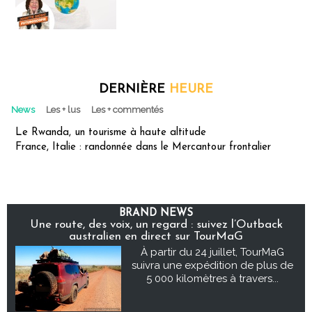
DERNIÈRE
HEURE
News
Les + lus
Les + commentés
Le Rwanda, un tourisme à haute altitude
France, Italie : randonnée dans le Mercantour frontalier
BRAND NEWS
Une route, des voix, un regard : suivez l’Outback
australien en direct sur TourMaG
À partir du 24 juillet, TourMaG
suivra une expédition de plus de
5 000 kilomètres à travers...