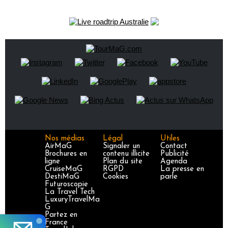
Nos médias
Légal
Utiles
AirMaG
Signaler un
Contact
Brochures en
contenu illicite
Publicité
ligne
Plan du site
Agenda
CruiseMaG
RGPD
La presse en
DestiMaG
Cookies
parle
Futuroscopie
La Travel Tech
LuxuryTravelMa
G
Partez en
France