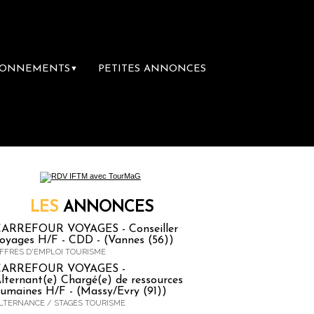
BONNEMENTS
PETITES ANNONCES
▼
re librairie du voyage
Le groupe Sainte-Cla
LES
ANNONCES
ARREFOUR VOYAGES - Conseiller
oyages H/F - CDD - (Vannes (56))
FFRES D'EMPLOI TOURISME
CARREFOUR VOYAGES -
lternant(e) Chargé(e) de ressources
umaines H/F - (Massy/Evry (91))
LTERNANCE / STAGES TOURISME