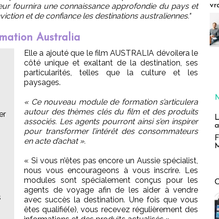
leur fournira une connaissance approfondie du pays et
vr
iction et de confiance les destinations australiennes."
mation Australia
Elle a ajouté que le film AUSTRALIA dévoilera le
côté unique et exaltant de la destination, ses
particularités, telles que la culture et les
paysages.
« Ce nouveau module de formation s’articulera
autour des thèmes clés du film et des produits
er
L
associés. Les agents pourront ainsi s’en inspirer
a
pour transformer l’intérêt des consommateurs
F
en acte d’achat ».
M
« Si vous n’êtes pas encore un Aussie spécialist,
nous vous encourageons à vous inscrire. Les
modules sont spécialement conçus pour les
agents de voyage afin de les aider à vendre
s
avec succès la destination. Une fois que vous
êtes qualifié(e), vous recevez régulièrement des