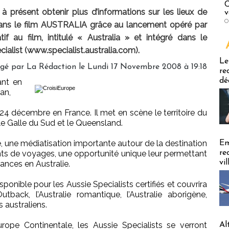
C
à présent obtenir plus d’informations sur les lieux de
v
O
ans le film AUSTRALIA grâce au lancement opéré par
if au film, intitulé « Australia » et intégré dans le
alist (www.specialist.australia.com).
Emploi
Le
igé par
La Rédaction
le Lundi 17 Novembre 2008 à 19:18
re
dé
ant en
an,
24 décembre en France. Il met en scène le territoire du
lle Galle du Sud et le Queensland.
 une médiatisation importante autour de la destination
Em
ents de voyages, une opportunité unique leur permettant
re
vi
ances en Australie.
onible pour les Aussie Specialists certifiés et couvrira
tback, l’Australie romantique, l’Australie aborigène,
s australiens.
urope Continentale, les Aussie Specialists se verront
Al