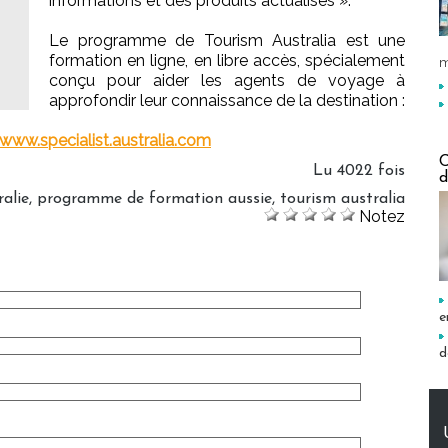
informations et des produits actualisés ».
Le programme de Tourism Australia est une
formation en ligne, en libre accès, spécialement
m
conçu pour aider les agents de voyage à
approfondir leur connaissance de la destination :
www.specialist.australia.com
C
Lu 4022 fois
d
ralie
,
programme de formation aussie
,
tourism australia
Notez
e
d