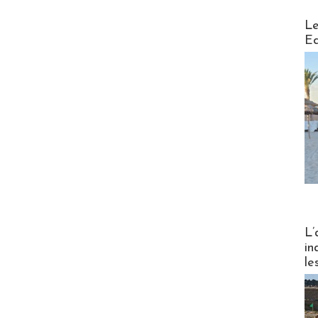
Distribu
Le
Ed
Partez
L’
in
le