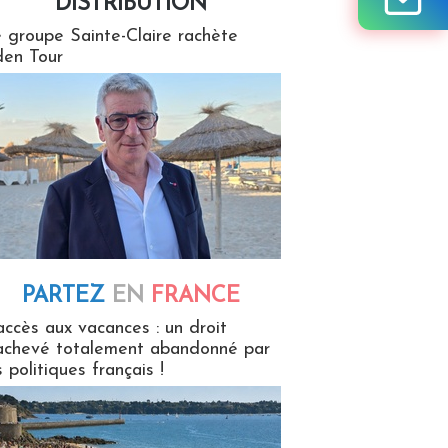
DISTRIBUTION
tion
 groupe Sainte-Claire rachète
en Tour
PARTEZ
EN
FRANCE
 en France
accès aux vacances : un droit
achevé totalement abandonné par
s politiques français !