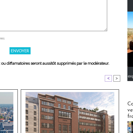
res
x ou diffamatoires seront aussitôt supprimés par le modérateur.
ex
<
>
Publi-n
Co
ve
fr