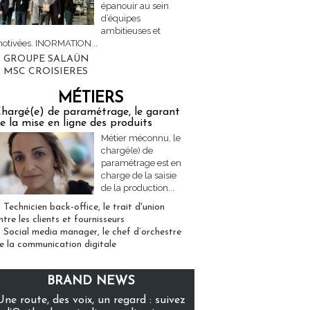
épanouir au sein
d’équipes
ambitieuses et
otivées. INORMATION...
GROUPE SALAÜN
MSC CROISIERES
MÉTIERS
hargé(e) de paramétrage, le garant
e la mise en ligne des produits
Métier méconnu, le
chargé(e) de
paramétrage est en
charge de la saisie
de la production...
Technicien back-office, le trait d'union
ntre les clients et fournisseurs
Social media manager, le chef d’orchestre
e la communication digitale
BRAND NEWS
Une route, des voix, un regard : suivez