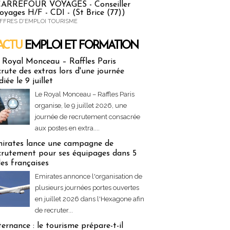
ARREFOUR VOYAGES - Conseiller
oyages H/F - CDI - (St Brice (77))
FFRES D'EMPLOI TOURISME
ACTU
EMPLOI ET FORMATION
 & Formation
 Royal Monceau – Raffles Paris
crute des extras lors d'une journée
diée le 9 juillet
Le Royal Monceau – Raffles Paris
organise, le 9 juillet 2026, une
journée de recrutement consacrée
aux postes en extra....
irates lance une campagne de
crutement pour ses équipages dans 5
lles françaises
Emirates annonce l'organisation de
plusieurs journées portes ouvertes
en juillet 2026 dans l'Hexagone afin
de recruter...
ternance : le tourisme prépare-t-il