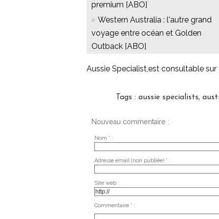
premium [ABO]
Western Australia : l'autre grand
voyage entre océan et Golden
Outback [ABO]
Aussie Specialist,est consultable sur
Tags
:
aussie specialists
,
aust
Nouveau commentaire :
Nom * :
Adresse email (non publiée) * :
Site web :
Commentaire * :