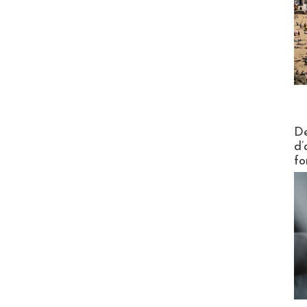
Actus V
De
d’
fo