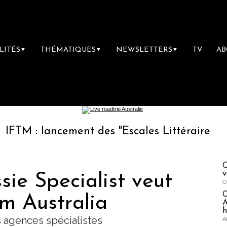
LITÉS
THÉMATIQUES
NEWSLETTERS
TV
A
▼
▼
▼
ancement des "Escales Littéraires", la premiè
C
v
sie Specialist veut
O
ilm Australia
A
h
 agences spécialistes
A