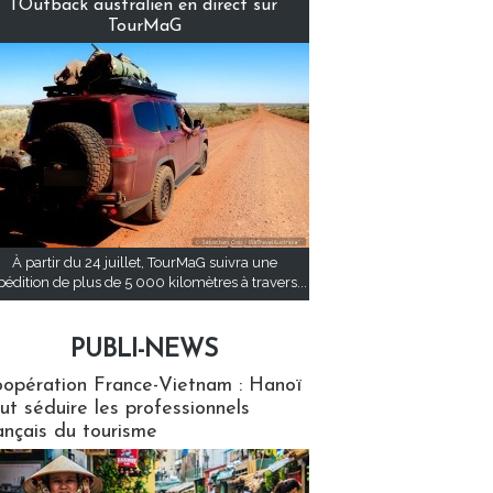
l’Outback australien en direct sur
TourMaG
À partir du 24 juillet, TourMaG suivra une
pédition de plus de 5 000 kilomètres à travers...
PUBLI-NEWS
ews
opération France-Vietnam : Hanoï
ut séduire les professionnels
ançais du tourisme